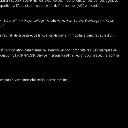
mobilier (SDD®). SDD® met en référence des inscriptions tenues par des agences
rtient à l'Association canadienne de l’immobilier (ACI) et identifie le
on & Daniel
MD
», « Royal LePage
MD
Credit Valley Real Estate, Brokerage », « Royal
es
MD
.
chat, de la vente et de la location de biens immobiliers dans le cadre d'un
Association canadienne de l’immobilier sont propriétaires. Les marques de
ation S.I.A.® /MLS®, Service inter-agences®, et leurs logos respectifs sont la
nce par Services immobiliers Bridgemarq
MD
Inc.