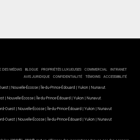
E DES MÉDIAS
BLOGUE
PROPRIÉTÉS LUXUEUSES
COMMERCIAL
INTRANET
AVIS JURIDIQUE
CONFIDENTIALITÉ
TÉMOINS
ACCESSIBILITÉ
-Ouest
|
Nouvelle-Écosse
|
Île-du-Prince-Édouard
|
Yukon
|
Nunavut
.
est
|
Nouvelle-Écosse
|
Île-du-Prince-Édouard
|
Yukon
|
Nunavut
.
Nord-Ouest
|
Nouvelle-Écosse
|
Île-du-Prince-Édouard
|
Yukon
|
Nunavut
Nord-Ouest
|
Nouvelle-Écosse
|
Île-du-Prince-Édouard
|
Yukon
|
Nunavut