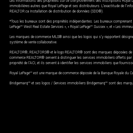
Les informations des propriétés sur ce site proviennent des inscriptions Royal 
immobilières autres que Royal LePage et ses distributeurs. L'exactitude de l'info
REALTOR.ca Installation de distribution de données (SDD®).
*Tous les bureaux sont des propriétés indépendantes. Les bureaux comprenant 
LePage
MD
West Real Estate Services », « Royal LePage
MD
Sussex », et « Les immeu
Les marques de commerce MLS® ainsi que les logos qui s'y rapportent désignent
système de vente collaborative.
REALTOR®, REALTORS® et le logo REALTOR® sont des marques déposées de REAL
commerce REALTOR® servent à distinguer les services immobiliers offerts par le
propriété de l'ACI, et ils servent à identifier les services immobiliers que fourni
Royal LePage
MD
est une marque de commerce déposée de la Banque Royale du Cana
Bridgemarq
MD
et ses logos / Services immobiliers Bridgemarq
MD
sont des marque