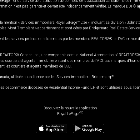
LePage
et du service de distribution de données de l'Association canadienne de l’im
rmation n'est pas garantie et devrait être indépendamment vérifiée. La marque DDF® appa
la mention « Services immobiliers Royal LePage
MD
Ltée », incluant sa division « Johnst
bles Mont-Tremblant » appartiennent et sont gérés par Bridgemarq Real Estate Servic
 les services professionnels rendus par les membres REALTORS® de l'ACI en vue de l'a
TOR® Canada Inc., une compagnie dont la National Association of REALTORS® et l'
s courtiers et agents immobilier en tant que membres de l'ACI. Les marques d'homolog
ssent les courtiers et agents membres de l'ACI.
da, utilisée sous licence par les Services immobiliers Bridgemarq
MD
.
s de commerce déposées de Residential Income Fund L.P. et sont utilisées sous lice
Découvrez la nouvelle application
MD
Royal LePage