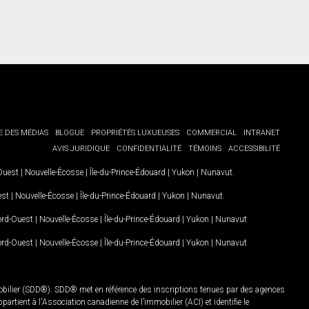
E DES MÉDIAS
BLOGUE
PROPRIÉTÉS LUXUEUSES
COMMERCIAL
INTRANET
AVIS JURIDIQUE
CONFIDENTIALITÉ
TÉMOINS
ACCESSIBILITÉ
-Ouest
|
Nouvelle-Écosse
|
Île-du-Prince-Édouard
|
Yukon
|
Nunavut
.
est
|
Nouvelle-Écosse
|
Île-du-Prince-Édouard
|
Yukon
|
Nunavut
.
Nord-Ouest
|
Nouvelle-Écosse
|
Île-du-Prince-Édouard
|
Yukon
|
Nunavut
Nord-Ouest
|
Nouvelle-Écosse
|
Île-du-Prince-Édouard
|
Yukon
|
Nunavut
mobilier (SDD®). SDD® met en référence des inscriptions tenues par des agences
rtient à l'Association canadienne de l’immobilier (ACI) et identifie le