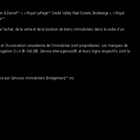
on & Daniel
MD
», « Royal LePage
MD
Credit Valley Real Estate, Brokerage », « Royal
es
MD
.
chat, de la vente et de la location de biens immobiliers dans le cadre d'un
Association canadienne de l’immobilier sont propriétaires. Les marques de
ation S.I.A.® /MLS®, Service inter-agences®, et leurs logos respectifs sont la
nce par Services immobiliers Bridgemarq
MD
Inc.