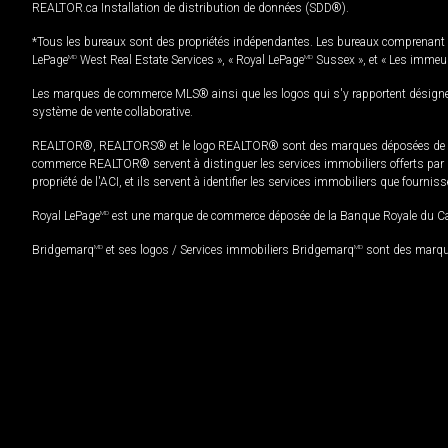
REALTOR.ca Installation de distribution de données (SDD®).
*Tous les bureaux sont des propriétés indépendantes. Les bureaux comprenant 
LePage
MD
West Real Estate Services », « Royal LePage
MD
Sussex », et « Les immeu
Les marques de commerce MLS® ainsi que les logos qui s'y rapportent désignent
système de vente collaborative.
REALTOR®, REALTORS® et le logo REALTOR® sont des marques déposées de REAL
commerce REALTOR® servent à distinguer les services immobiliers offerts par le
propriété de l'ACI, et ils servent à identifier les services immobiliers que fourni
Royal LePage
MD
est une marque de commerce déposée de la Banque Royale du Cana
Bridgemarq
MD
et ses logos / Services immobiliers Bridgemarq
MD
sont des marque