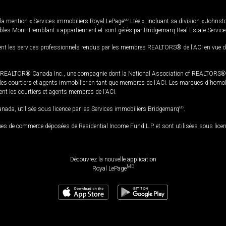
la mention « Services immobiliers Royal LePage
MD
Ltée », incluant sa division « Johnst
bles Mont-Tremblant » appartiennent et sont gérés par Bridgemarq Real Estate Servic
 les services professionnels rendus par les membres REALTORS® de l'ACI en vue de l'a
TOR® Canada Inc., une compagnie dont la National Association of REALTORS® et l'
s courtiers et agents immobilier en tant que membres de l'ACI. Les marques d'homolog
ssent les courtiers et agents membres de l'ACI.
da, utilisée sous licence par les Services immobiliers Bridgemarq
MD
.
s de commerce déposées de Residential Income Fund L.P. et sont utilisées sous lice
Découvrez la nouvelle application
MD
Royal LePage