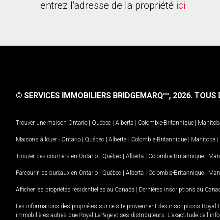
entrez l'adresse de la propriété
ici
.
© SERVICES IMMOBILIERS BRIDGEMARQ
, 2026.
TOUS D
MD
Trouver une maison
Ontario
|
Québec
|
Alberta
|
Colombie-Britannique
|
Manitob
Maisons à louer -
Ontario
|
Québec
|
Alberta
|
Colombie-Britannique
|
Manitoba
|
Trouver des courtiers en
Ontario
|
Québec
|
Alberta
|
Colombie-Britannique
|
Man
Parcourir les bureaux en
Ontario
|
Québec
|
Alberta
|
Colombie-Britannique
|
Man
Afficher les propriétés résidentielles au Canada
|
Dernières inscriptions au Cana
Les informations des propriétés sur ce site proviennent des inscriptions Royal 
immobilières autres que Royal LePage et ses distributeurs. L'exactitude de l'info