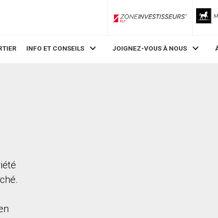
ZoneInvestisseurs RLP
RTIER
INFO ET CONSEILS
JOIGNEZ-VOUS À NOUS
iété
rché.
en