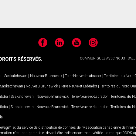
Facebook
LinkedIn
YouTube
Instagram
ROITS RÉSERVÉS.
COMMUNIQUEZ AVEC NOUS
SALL
a
|
Saskatchewan
|
Nouveau-Brunswick
|
Terre-Neuve-et-Labrador
|
Territoires du Nord
Saskatchewan
|
Nouveau-Brunswick
|
Terre-Neuve-et-Labrador
|
Territoires du Nord-Ou
itoba
|
Saskatchewan
|
Nouveau-Brunswick
|
Terre-Neuve-et-Labrador
|
Territoires du 
itoba
|
Saskatchewan
|
Nouveau-Brunswick
|
Terre-Neuve-et-Labrador
|
Territoires du 
da
LePage
MD
et du service de distribution de données de l'Association canadienne de l’im
rmation n'est pas garantie et devrait être indépendamment vérifiée. La marque DDF® appa