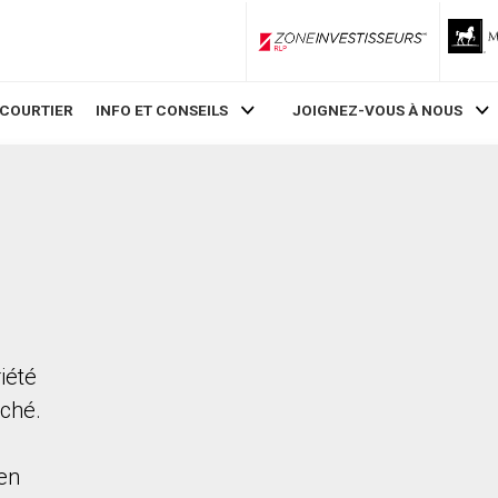
ZoneInvestisseurs RLP
 COURTIER
INFO ET CONSEILS
JOIGNEZ-VOUS À NOUS
iété
rché.
en