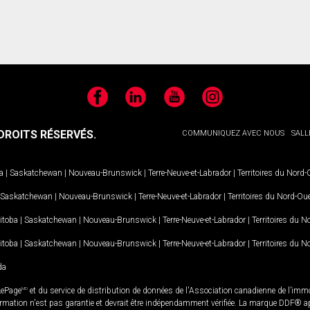
Facebook
LinkedIn
YouTube
Instagram
ROITS RÉSERVÉS.
COMMUNIQUEZ AVEC NOUS
SALL
a
|
Saskatchewan
|
Nouveau-Brunswick
|
Terre-Neuve-et-Labrador
|
Territoires du Nord
Saskatchewan
|
Nouveau-Brunswick
|
Terre-Neuve-et-Labrador
|
Territoires du Nord-Ou
itoba
|
Saskatchewan
|
Nouveau-Brunswick
|
Terre-Neuve-et-Labrador
|
Territoires du 
itoba
|
Saskatchewan
|
Nouveau-Brunswick
|
Terre-Neuve-et-Labrador
|
Territoires du 
da
LePage
MD
et du service de distribution de données de l'Association canadienne de l’im
rmation n'est pas garantie et devrait être indépendamment vérifiée. La marque DDF® appa