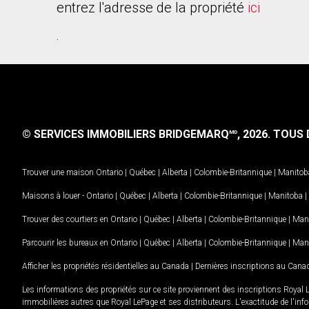
entrez l'adresse de la propriété
ici
.
© SERVICES IMMOBILIERS BRIDGEMARQ
, 2026.
TOUS D
MD
Trouver une maison
Ontario
|
Québec
|
Alberta
|
Colombie-Britannique
|
Manitob
Maisons à louer -
Ontario
|
Québec
|
Alberta
|
Colombie-Britannique
|
Manitoba
|
Trouver des courtiers en
Ontario
|
Québec
|
Alberta
|
Colombie-Britannique
|
Man
Parcourir les bureaux en
Ontario
|
Québec
|
Alberta
|
Colombie-Britannique
|
Man
Afficher les propriétés résidentielles au Canada
|
Dernières inscriptions au Cana
Les informations des propriétés sur ce site proviennent des inscriptions Royal 
immobilières autres que Royal LePage et ses distributeurs. L'exactitude de l'info