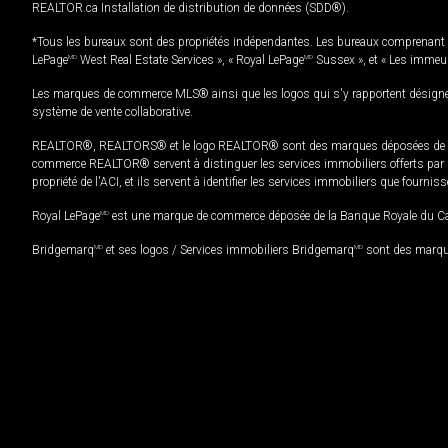
REALTOR.ca Installation de distribution de données (SDD®).
*Tous les bureaux sont des propriétés indépendantes. Les bureaux comprenant 
LePage
MD
West Real Estate Services », « Royal LePage
MD
Sussex », et « Les immeu
Les marques de commerce MLS® ainsi que les logos qui s'y rapportent désignent
système de vente collaborative.
REALTOR®, REALTORS® et le logo REALTOR® sont des marques déposées de REAL
commerce REALTOR® servent à distinguer les services immobiliers offerts par le
propriété de l'ACI, et ils servent à identifier les services immobiliers que fourni
Royal LePage
MD
est une marque de commerce déposée de la Banque Royale du Cana
Bridgemarq
MD
et ses logos / Services immobiliers Bridgemarq
MD
sont des marque