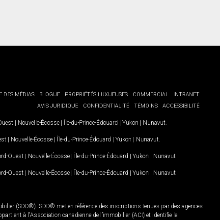
E DES MÉDIAS
BLOGUE
PROPRIÉTÉS LUXUEUSES
COMMERCIAL
INTRANET
AVIS JURIDIQUE
CONFIDENTIALITÉ
TÉMOINS
ACCESSIBILITÉ
-Ouest
|
Nouvelle-Écosse
|
Île-du-Prince-Édouard
|
Yukon
|
Nunavut
.
est
|
Nouvelle-Écosse
|
Île-du-Prince-Édouard
|
Yukon
|
Nunavut
.
Nord-Ouest
|
Nouvelle-Écosse
|
Île-du-Prince-Édouard
|
Yukon
|
Nunavut
Nord-Ouest
|
Nouvelle-Écosse
|
Île-du-Prince-Édouard
|
Yukon
|
Nunavut
mobilier (SDD®). SDD® met en référence des inscriptions tenues par des agences
rtient à l'Association canadienne de l’immobilier (ACI) et identifie le