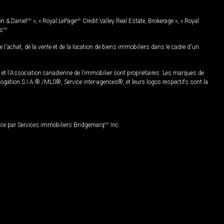
on & Daniel
MD
», « Royal LePage
MD
Credit Valley Real Estate, Brokerage », « Royal
es
MD
.
chat, de la vente et de la location de biens immobiliers dans le cadre d'un
Association canadienne de l’immobilier sont propriétaires. Les marques de
ation S.I.A.® /MLS®, Service inter-agences®, et leurs logos respectifs sont la
nce par Services immobiliers Bridgemarq
MD
Inc.