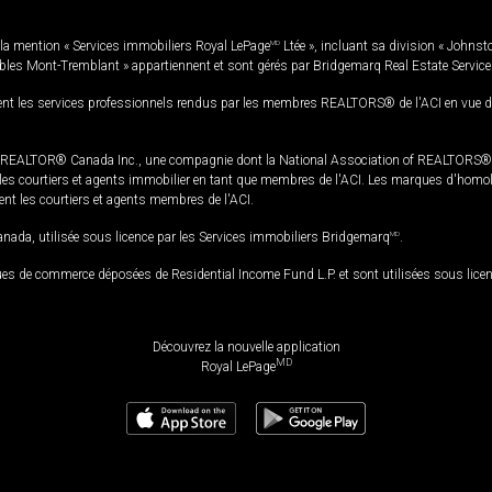
la mention « Services immobiliers Royal LePage
MD
Ltée », incluant sa division « Johnst
bles Mont-Tremblant » appartiennent et sont gérés par Bridgemarq Real Estate Servic
 les services professionnels rendus par les membres REALTORS® de l'ACI en vue de l'a
TOR® Canada Inc., une compagnie dont la National Association of REALTORS® et l'
s courtiers et agents immobilier en tant que membres de l'ACI. Les marques d'homolog
ssent les courtiers et agents membres de l'ACI.
da, utilisée sous licence par les Services immobiliers Bridgemarq
MD
.
s de commerce déposées de Residential Income Fund L.P. et sont utilisées sous lice
Découvrez la nouvelle application
MD
Royal LePage