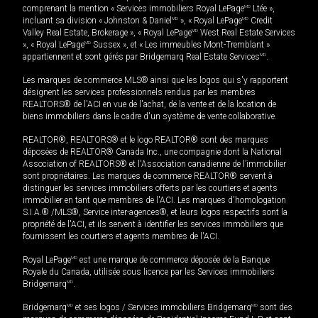
comprenant la mention « Services immobiliers Royal LePage
MD
Ltée »,
incluant sa division « Johnston & Daniel
MD
», « Royal LePage
MD
Credit
Valley Real Estate, Brokerage », « Royal LePage
MD
West Real Estate Services
», « Royal LePage
MD
Sussex », et « Les immeubles Mont-Tremblant »
appartiennent et sont gérés par Bridgemarq Real Estate Services
MD
.
Les marques de commerce MLS® ainsi que les logos qui s'y rapportent
désignent les services professionnels rendus par les membres
REALTORS® de l'ACI en vue de l'achat, de la vente et de la location de
biens immobiliers dans le cadre d'un système de vente collaborative.
REALTOR®, REALTORS® et le logo REALTOR® sont des marques
déposées de REALTOR® Canada Inc., une compagnie dont la National
Association of REALTORS® et l'Association canadienne de l’immobilier
sont propriétaires. Les marques de commerce REALTOR® servent à
distinguer les services immobiliers offerts par les courtiers et agents
immobilier en tant que membres de l'ACI. Les marques d'homologation
S.I.A.® /MLS®, Service inter-agences®, et leurs logos respectifs sont la
propriété de l'ACI, et ils servent à identifier les services immobiliers que
fournissent les courtiers et agents membres de l'ACI.
Royal LePage
MD
est une marque de commerce déposée de la Banque
Royale du Canada, utilisée sous licence par les Services immobiliers
Bridgemarq
MD
.
Bridgemarq
MD
et ses logos / Services immobiliers Bridgemarq
MD
sont des