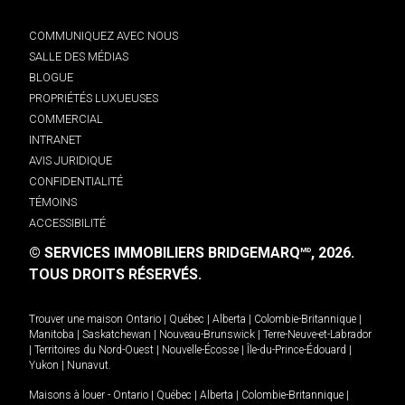
COMMUNIQUEZ AVEC NOUS
SALLE DES MÉDIAS
BLOGUE
PROPRIÉTÉS LUXUEUSES
COMMERCIAL
INTRANET
AVIS JURIDIQUE
CONFIDENTIALITÉ
TÉMOINS
ACCESSIBILITÉ
© SERVICES IMMOBILIERS BRIDGEMARQ
, 2026.
MD
TOUS DROITS RÉSERVÉS.
Trouver une maison
Ontario
|
Québec
|
Alberta
|
Colombie-Britannique
|
Manitoba
|
Saskatchewan
|
Nouveau-Brunswick
|
Terre-Neuve-et-Labrador
|
Territoires du Nord-Ouest
|
Nouvelle-Écosse
|
Île-du-Prince-Édouard
|
Yukon
|
Nunavut
.
Maisons à louer -
Ontario
|
Québec
|
Alberta
|
Colombie-Britannique
|