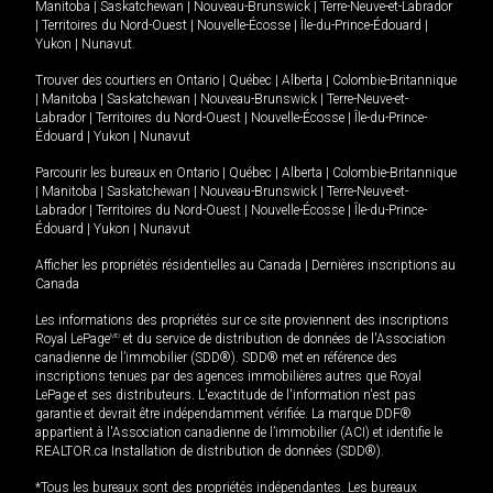
Manitoba
|
Saskatchewan
|
Nouveau-Brunswick
|
Terre-Neuve-et-Labrador
|
Territoires du Nord-Ouest
|
Nouvelle-Écosse
|
Île-du-Prince-Édouard
|
Yukon
|
Nunavut
.
Trouver des courtiers en
Ontario
|
Québec
|
Alberta
|
Colombie-Britannique
|
Manitoba
|
Saskatchewan
|
Nouveau-Brunswick
|
Terre-Neuve-et-
Labrador
|
Territoires du Nord-Ouest
|
Nouvelle-Écosse
|
Île-du-Prince-
Édouard
|
Yukon
|
Nunavut
Parcourir les bureaux en
Ontario
|
Québec
|
Alberta
|
Colombie-Britannique
|
Manitoba
|
Saskatchewan
|
Nouveau-Brunswick
|
Terre-Neuve-et-
Labrador
|
Territoires du Nord-Ouest
|
Nouvelle-Écosse
|
Île-du-Prince-
Édouard
|
Yukon
|
Nunavut
Afficher les propriétés résidentielles au Canada
|
Dernières inscriptions au
Canada
Les informations des propriétés sur ce site proviennent des inscriptions
Royal LePage
MD
et du service de distribution de données de l'Association
canadienne de l’immobilier (SDD®). SDD® met en référence des
inscriptions tenues par des agences immobilières autres que Royal
LePage et ses distributeurs. L'exactitude de l'information n'est pas
garantie et devrait être indépendamment vérifiée. La marque DDF®
appartient à l'Association canadienne de l’immobilier (ACI) et identifie le
REALTOR.ca Installation de distribution de données (SDD®).
*Tous les bureaux sont des propriétés indépendantes. Les bureaux