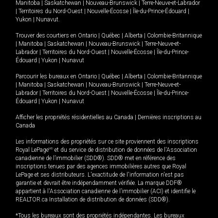
Manitoba
|
Saskatchewan
|
Nouveau-Brunswick
|
Terre-Neuve-et-Labrador
|
Territoires du Nord-Ouest
|
Nouvelle-Écosse
|
Île-du-Prince-Édouard
|
Yukon
|
Nunavut
.
Trouver des courtiers en
Ontario
|
Québec
|
Alberta
|
Colombie-Britannique
|
Manitoba
|
Saskatchewan
|
Nouveau-Brunswick
|
Terre-Neuve-et-
Labrador
|
Territoires du Nord-Ouest
|
Nouvelle-Écosse
|
Île-du-Prince-
Édouard
|
Yukon
|
Nunavut
Parcourir les bureaux en
Ontario
|
Québec
|
Alberta
|
Colombie-Britannique
|
Manitoba
|
Saskatchewan
|
Nouveau-Brunswick
|
Terre-Neuve-et-
Labrador
|
Territoires du Nord-Ouest
|
Nouvelle-Écosse
|
Île-du-Prince-
Édouard
|
Yukon
|
Nunavut
Afficher les propriétés résidentielles au Canada
|
Dernières inscriptions au
Canada
Les informations des propriétés sur ce site proviennent des inscriptions
Royal LePage
MD
et du service de distribution de données de l'Association
canadienne de l’immobilier (SDD®). SDD® met en référence des
inscriptions tenues par des agences immobilières autres que Royal
LePage et ses distributeurs. L'exactitude de l'information n'est pas
garantie et devrait être indépendamment vérifiée. La marque DDF®
appartient à l'Association canadienne de l’immobilier (ACI) et identifie le
REALTOR.ca Installation de distribution de données (SDD®).
*Tous les bureaux sont des propriétés indépendantes. Les bureaux