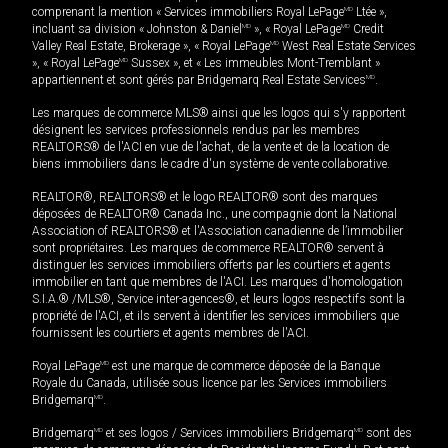
comprenant la mention « Services immobiliers Royal LePage
MD
Ltée »,
incluant sa division « Johnston & Daniel
MD
», « Royal LePage
MD
Credit
Valley Real Estate, Brokerage », « Royal LePage
MD
West Real Estate Services
», « Royal LePage
MD
Sussex », et « Les immeubles Mont-Tremblant »
appartiennent et sont gérés par Bridgemarq Real Estate Services
MD
.
Les marques de commerce MLS® ainsi que les logos qui s'y rapportent
désignent les services professionnels rendus par les membres
REALTORS® de l'ACI en vue de l'achat, de la vente et de la location de
biens immobiliers dans le cadre d'un système de vente collaborative.
REALTOR®, REALTORS® et le logo REALTOR® sont des marques
déposées de REALTOR® Canada Inc., une compagnie dont la National
Association of REALTORS® et l'Association canadienne de l’immobilier
sont propriétaires. Les marques de commerce REALTOR® servent à
distinguer les services immobiliers offerts par les courtiers et agents
immobilier en tant que membres de l'ACI. Les marques d'homologation
S.I.A.® /MLS®, Service inter-agences®, et leurs logos respectifs sont la
propriété de l'ACI, et ils servent à identifier les services immobiliers que
fournissent les courtiers et agents membres de l'ACI.
Royal LePage
MD
est une marque de commerce déposée de la Banque
Royale du Canada, utilisée sous licence par les Services immobiliers
Bridgemarq
MD
.
Bridgemarq
MD
et ses logos / Services immobiliers Bridgemarq
MD
sont des