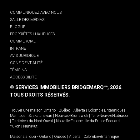
COMMUNIQUEZ AVEC NOUS
SALLE DES MÉDIAS
BLOGUE
PROPRIÉTÉS LUXUEUSES
COMMERCIAL
INTRANET
AVIS JURIDIQUE
CONFIDENTIALITÉ
TÉMOINS
ACCESSIBILITÉ
© SERVICES IMMOBILIERS BRIDGEMARQ
, 2026.
MD
TOUS DROITS RÉSERVÉS.
Trouver une maison
Ontario
|
Québec
|
Alberta
|
Colombie-Britannique
|
Manitoba
|
Saskatchewan
|
Nouveau-Brunswick
|
Terre-Neuve-et-Labrador
|
Territoires du Nord-Ouest
|
Nouvelle-Écosse
|
Île-du-Prince-Édouard
|
Yukon
|
Nunavut
.
Maisons à louer -
Ontario
|
Québec
|
Alberta
|
Colombie-Britannique
|