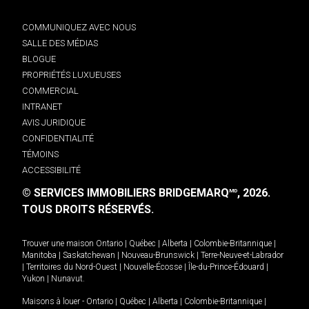
COMMUNIQUEZ AVEC NOUS
SALLE DES MÉDIAS
BLOGUE
PROPRIÉTÉS LUXUEUSES
COMMERCIAL
INTRANET
AVIS JURIDIQUE
CONFIDENTIALITÉ
TÉMOINS
ACCESSIBILITÉ
© SERVICES IMMOBILIERS BRIDGEMARQ
, 2026.
MD
TOUS DROITS RÉSERVÉS.
Trouver une maison
Ontario
|
Québec
|
Alberta
|
Colombie-Britannique
|
Manitoba
|
Saskatchewan
|
Nouveau-Brunswick
|
Terre-Neuve-et-Labrador
|
Territoires du Nord-Ouest
|
Nouvelle-Écosse
|
Île-du-Prince-Édouard
|
Yukon
|
Nunavut
.
Maisons à louer -
Ontario
|
Québec
|
Alberta
|
Colombie-Britannique
|