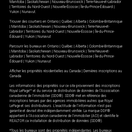
Manitoba
|
Saskatchewan
|
Nouveau-Brunswick
|
Terre-Neuve-et-Labrador
|
Territoires du Nord-Ouest
|
Nouvelle-Écosse
|
Île-du-Prince-Édouard
|
Yukon
|
Nunavut
.
Trouver des courtiers en
Ontario
|
Québec
|
Alberta
|
Colombie-Britannique
|
Manitoba
|
Saskatchewan
|
Nouveau-Brunswick
|
Terre-Neuve-et-
Labrador
|
Territoires du Nord-Ouest
|
Nouvelle-Écosse
|
Île-du-Prince-
Édouard
|
Yukon
|
Nunavut
Parcourir les bureaux en
Ontario
|
Québec
|
Alberta
|
Colombie-Britannique
|
Manitoba
|
Saskatchewan
|
Nouveau-Brunswick
|
Terre-Neuve-et-
Labrador
|
Territoires du Nord-Ouest
|
Nouvelle-Écosse
|
Île-du-Prince-
Édouard
|
Yukon
|
Nunavut
Afficher les propriétés résidentielles au Canada
|
Dernières inscriptions au
Canada
Les informations des propriétés sur ce site proviennent des inscriptions
Royal LePage
MD
et du service de distribution de données de l'Association
canadienne de l’immobilier (SDD®). SDD® met en référence des
inscriptions tenues par des agences immobilières autres que Royal
LePage et ses distributeurs. L'exactitude de l'information n'est pas
garantie et devrait être indépendamment vérifiée. La marque DDF®
appartient à l'Association canadienne de l’immobilier (ACI) et identifie le
REALTOR.ca Installation de distribution de données (SDD®).
*Tous les bureaux sont des propriétés indépendantes. Les bureaux