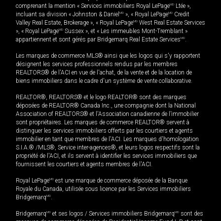
comprenant la mention « Services immobiliers Royal LePage
MD
Ltée »,
incluant sa division « Johnston & Daniel
MD
», « Royal LePage
MD
Credit
Valley Real Estate, Brokerage », « Royal LePage
MD
West Real Estate Services
», « Royal LePage
MD
Sussex », et « Les immeubles Mont-Tremblant »
appartiennent et sont gérés par Bridgemarq Real Estate Services
MD
.
Les marques de commerce MLS® ainsi que les logos qui s'y rapportent
désignent les services professionnels rendus par les membres
REALTORS® de l'ACI en vue de l'achat, de la vente et de la location de
biens immobiliers dans le cadre d'un système de vente collaborative.
REALTOR®, REALTORS® et le logo REALTOR® sont des marques
déposées de REALTOR® Canada Inc., une compagnie dont la National
Association of REALTORS® et l'Association canadienne de l’immobilier
sont propriétaires. Les marques de commerce REALTOR® servent à
distinguer les services immobiliers offerts par les courtiers et agents
immobilier en tant que membres de l'ACI. Les marques d'homologation
S.I.A.® /MLS®, Service inter-agences®, et leurs logos respectifs sont la
propriété de l'ACI, et ils servent à identifier les services immobiliers que
fournissent les courtiers et agents membres de l'ACI.
Royal LePage
MD
est une marque de commerce déposée de la Banque
Royale du Canada, utilisée sous licence par les Services immobiliers
Bridgemarq
MD
.
Bridgemarq
MD
et ses logos / Services immobiliers Bridgemarq
MD
sont des