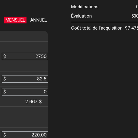
Modifications
Évaluation
50
MENSUEL
ANNUEL
Coût total de l’acquisition
97 47
$
$
$
2 667 $
$