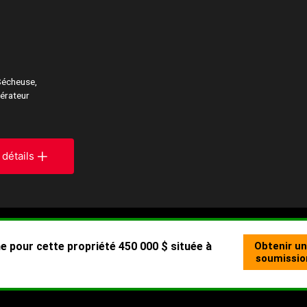
Sécheuse,
gérateur
 détails