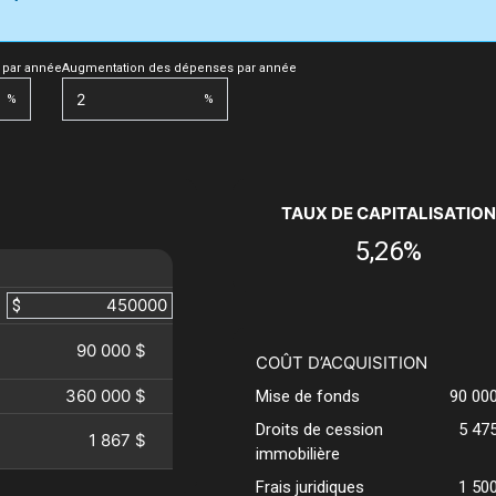
 par année
Augmentation des dépenses par année
%
%
TAUX DE CAPITALISATION
5,26%
$
90 000 $
COÛT D’ACQUISITION
360 000 $
Mise de fonds
90 00
Droits de cession
5 47
1 867 $
immobilière
Frais juridiques
1 50