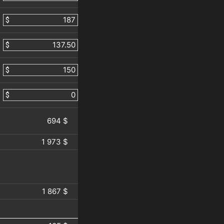
$
$
$
$
694 $
1 973 $
1 867 $