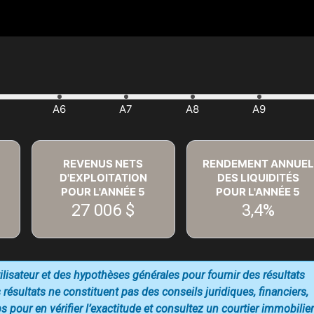
REVENUS NETS
RENDEMENT ANNUEL
D'EXPLOITATION
DES LIQUIDITÉS
POUR L'ANNÉE
5
POUR L'ANNÉE
5
27 006 $
3,4%
utilisateur et des hypothèses générales pour fournir des résultats
 résultats ne constituent pas des conseils juridiques, financiers,
 pour en vérifier l’exactitude et consultez un courtier immobilier