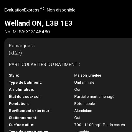
MC
ÉvaluationExpress
:
Non disponible
Welland ON, L3B 1E3
No. MLS® X13145480
Remarques :
(id:27)
PARTICULARITÉS DU BÂTIMENT :
Style:
Maison jumelée
Type de bâtiment:
Unifamiliale
Air climatisé:
Oui
État du sous-sol:
Partiellement aménagé
Fondation:
Béton coulé
Revêtement extérieur:
Aluminium
Stationnement:
Oui
Surface utile:
700 - 1100 sqft Pieds carrés
Type de construction:
Jumelée