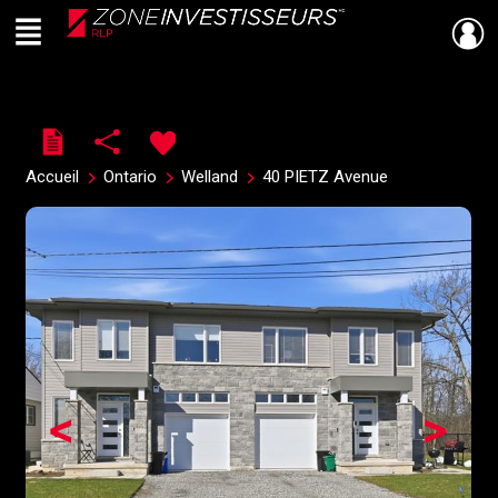
Menu
Live
En Direct
Accueil
Ontario
Welland
40 PIETZ Avenue
<
>