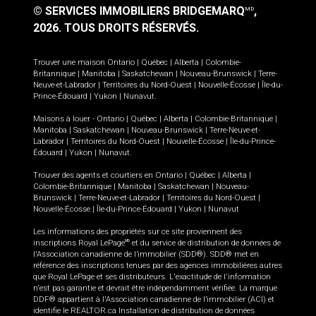
© SERVICES IMMOBILIERS BRIDGEMARQ
,
MD
2026.
TOUS DROITS RÉSERVÉS.
Trouver une maison
Ontario
|
Québec
|
Alberta
|
Colombie-
Britannique
|
Manitoba
|
Saskatchewan
|
Nouveau-Brunswick
|
Terre-
Neuve-et-Labrador
|
Territoires du Nord-Ouest
|
Nouvelle-Écosse
|
Île-du-
Prince-Édouard
|
Yukon
|
Nunavut
.
Maisons à louer -
Ontario
|
Québec
|
Alberta
|
Colombie-Britannique
|
Manitoba
|
Saskatchewan
|
Nouveau-Brunswick
|
Terre-Neuve-et-
Labrador
|
Territoires du Nord-Ouest
|
Nouvelle-Écosse
|
Île-du-Prince-
Édouard
|
Yukon
|
Nunavut
.
Trouver des agents et courtiers en
Ontario
|
Québec
|
Alberta
|
Colombie-Britannique
|
Manitoba
|
Saskatchewan
|
Nouveau-
Brunswick
|
Terre-Neuve-et-Labrador
|
Territoires du Nord-Ouest
|
Nouvelle-Écosse
|
Île-du-Prince-Édouard
|
Yukon
|
Nunavut
Les informations des propriétés sur ce site proviennent des
inscriptions Royal LePage
et du service de distribution de données de
MD
l'Association canadienne de l’immobilier (SDD®). SDD® met en
référence des inscriptions tenues par des agences immobilières autres
que Royal LePage et ses distributeurs. L'exactitude de l'information
n'est pas garantie et devrait être indépendamment vérifiée. La marque
DDF® appartient à l'Association canadienne de l’immobilier (ACI) et
identifie le REALTOR.ca Installation de distribution de données