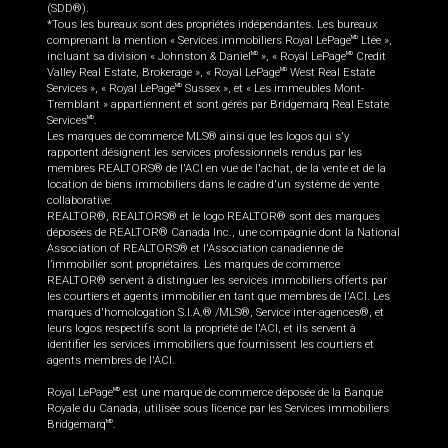
(SDD®).
*Tous les bureaux sont des propriétés indépendantes. Les bureaux
comprenant la mention « Services immobiliers Royal LePage
Ltée »,
MD
incluant sa division « Johnston & Daniel
», « Royal LePage
Credit
MD
MD
Valley Real Estate, Brokerage », « Royal LePage
West Real Estate
MD
Services », « Royal LePage
Sussex », et « Les immeubles Mont-
MD
Tremblant » appartiennent et sont gérés par Bridgemarq Real Estate
Services
.
MD
Les marques de commerce MLS® ainsi que les logos qui s'y
rapportent désignent les services professionnels rendus par les
membres REALTORS® de l'ACI en vue de l'achat, de la vente et de la
location de biens immobiliers dans le cadre d'un système de vente
collaborative.
REALTOR®, REALTORS® et le logo REALTOR® sont des marques
déposées de REALTOR® Canada Inc., une compagnie dont la National
Association of REALTORS® et l'Association canadienne de
l’immobilier sont propriétaires. Les marques de commerce
REALTOR® servent à distinguer les services immobiliers offerts par
les courtiers et agents immobilier en tant que membres de l'ACI. Les
marques d'homologation S.I.A.® /MLS®, Service inter-agences®, et
leurs logos respectifs sont la propriété de l'ACI, et ils servent à
identifier les services immobiliers que fournissent les courtiers et
agents membres de l'ACI.
Royal LePage
est une marque de commerce déposée de la Banque
MD
Royale du Canada, utilisée sous licence par les Services immobiliers
Bridgemarq
.
MD