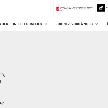
ZoneInvestisseurs RLP
RTIER
INFO ET CONSEILS
JOIGNEZ-VOUS À NOUS
io,
t
en