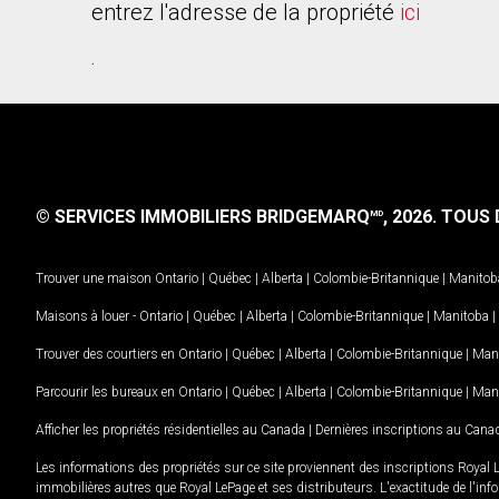
entrez l'adresse de la propriété
ici
.
© SERVICES IMMOBILIERS BRIDGEMARQ
, 2026.
TOUS D
MD
Trouver une maison
Ontario
|
Québec
|
Alberta
|
Colombie-Britannique
|
Manitob
Maisons à louer -
Ontario
|
Québec
|
Alberta
|
Colombie-Britannique
|
Manitoba
|
Trouver des courtiers en
Ontario
|
Québec
|
Alberta
|
Colombie-Britannique
|
Man
Parcourir les bureaux en
Ontario
|
Québec
|
Alberta
|
Colombie-Britannique
|
Man
Afficher les propriétés résidentielles au Canada
|
Dernières inscriptions au Cana
Les informations des propriétés sur ce site proviennent des inscriptions Royal 
immobilières autres que Royal LePage et ses distributeurs. L'exactitude de l'info