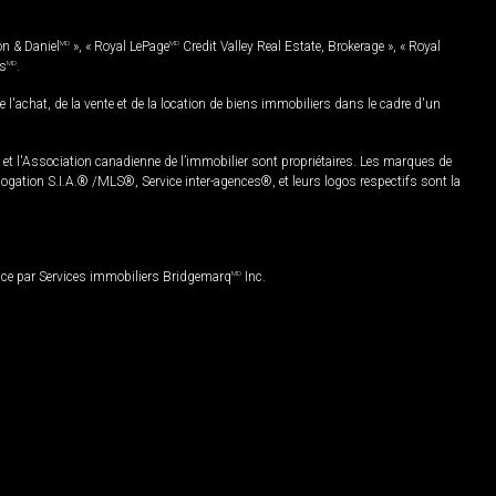
on & Daniel
MD
», « Royal LePage
MD
Credit Valley Real Estate, Brokerage », « Royal
es
MD
.
chat, de la vente et de la location de biens immobiliers dans le cadre d'un
Association canadienne de l’immobilier sont propriétaires. Les marques de
ation S.I.A.® /MLS®, Service inter-agences®, et leurs logos respectifs sont la
nce par Services immobiliers Bridgemarq
MD
Inc.