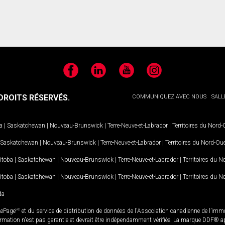
Facebook
LinkedIn
YouTube
Instagram
ROITS RÉSERVÉS.
COMMUNIQUEZ AVEC NOUS
SALL
a
|
Saskatchewan
|
Nouveau-Brunswick
|
Terre-Neuve-et-Labrador
|
Territoires du Nord
Saskatchewan
|
Nouveau-Brunswick
|
Terre-Neuve-et-Labrador
|
Territoires du Nord-Ou
itoba
|
Saskatchewan
|
Nouveau-Brunswick
|
Terre-Neuve-et-Labrador
|
Territoires du 
itoba
|
Saskatchewan
|
Nouveau-Brunswick
|
Terre-Neuve-et-Labrador
|
Territoires du 
da
LePage
MD
et du service de distribution de données de l'Association canadienne de l’im
rmation n'est pas garantie et devrait être indépendamment vérifiée. La marque DDF® appa