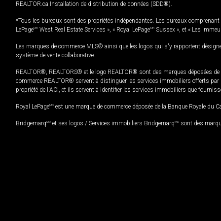
REALTOR.ca Installation de distribution de données (SDD®).
*Tous les bureaux sont des propriétés indépendantes. Les bureaux comprenant 
LePage
MD
West Real Estate Services », « Royal LePage
MD
Sussex », et « Les immeu
Les marques de commerce MLS® ainsi que les logos qui s'y rapportent désignent
système de vente collaborative.
REALTOR®, REALTORS® et le logo REALTOR® sont des marques déposées de REAL
commerce REALTOR® servent à distinguer les services immobiliers offerts par le
propriété de l'ACI, et ils servent à identifier les services immobiliers que fourni
Royal LePage
MD
est une marque de commerce déposée de la Banque Royale du Cana
Bridgemarq
MD
et ses logos / Services immobiliers Bridgemarq
MD
sont des marque