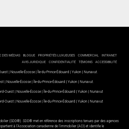
E DES MÉDIAS
BLOGUE
PROPRIÉTÉS LUXUEUSES
COMMERCIAL
INTRANET
AVIS JURIDIQUE
CONFIDENTIALITÉ
TÉMOINS
ACCESSIBILITÉ
-Ouest
|
Nouvelle-Écosse
|
Île-du-Prince-Édouard
|
Yukon
|
Nunavut
.
est
|
Nouvelle-Écosse
|
Île-du-Prince-Édouard
|
Yukon
|
Nunavut
.
Nord-Ouest
|
Nouvelle-Écosse
|
Île-du-Prince-Édouard
|
Yukon
|
Nunavut
Nord-Ouest
|
Nouvelle-Écosse
|
Île-du-Prince-Édouard
|
Yukon
|
Nunavut
mobilier (SDD®). SDD® met en référence des inscriptions tenues par des agences
rtient à l'Association canadienne de l’immobilier (ACI) et identifie le