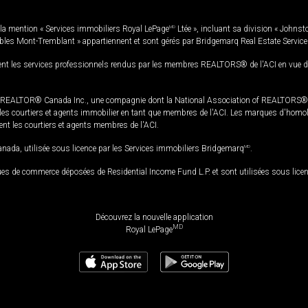
la mention « Services immobiliers Royal LePage
MD
Ltée », incluant sa division « Johnst
bles Mont-Tremblant » appartiennent et sont gérés par Bridgemarq Real Estate Servic
 les services professionnels rendus par les membres REALTORS® de l'ACI en vue de l'a
TOR® Canada Inc., une compagnie dont la National Association of REALTORS® et l'
s courtiers et agents immobilier en tant que membres de l'ACI. Les marques d'homolog
ssent les courtiers et agents membres de l'ACI.
da, utilisée sous licence par les Services immobiliers Bridgemarq
MD
.
s de commerce déposées de Residential Income Fund L.P. et sont utilisées sous lice
Découvrez la nouvelle application
MD
Royal LePage