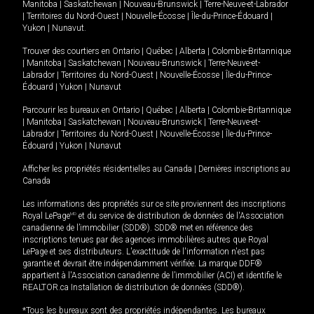
Manitoba
|
Saskatchewan
|
Nouveau-Brunswick
|
Terre-Neuve-et-Labrador
|
Territoires du Nord-Ouest
|
Nouvelle-Écosse
|
Île-du-Prince-Édouard
|
Yukon
|
Nunavut
.
Trouver des courtiers en
Ontario
|
Québec
|
Alberta
|
Colombie-Britannique
|
Manitoba
|
Saskatchewan
|
Nouveau-Brunswick
|
Terre-Neuve-et-
Labrador
|
Territoires du Nord-Ouest
|
Nouvelle-Écosse
|
Île-du-Prince-
Édouard
|
Yukon
|
Nunavut
Parcourir les bureaux en
Ontario
|
Québec
|
Alberta
|
Colombie-Britannique
|
Manitoba
|
Saskatchewan
|
Nouveau-Brunswick
|
Terre-Neuve-et-
Labrador
|
Territoires du Nord-Ouest
|
Nouvelle-Écosse
|
Île-du-Prince-
Édouard
|
Yukon
|
Nunavut
Afficher les propriétés résidentielles au Canada
|
Dernières inscriptions au
Canada
Les informations des propriétés sur ce site proviennent des inscriptions
Royal LePage
MD
et du service de distribution de données de l'Association
canadienne de l’immobilier (SDD®). SDD® met en référence des
inscriptions tenues par des agences immobilières autres que Royal
LePage et ses distributeurs. L'exactitude de l'information n'est pas
garantie et devrait être indépendamment vérifiée. La marque DDF®
appartient à l'Association canadienne de l’immobilier (ACI) et identifie le
REALTOR.ca Installation de distribution de données (SDD®).
*Tous les bureaux sont des propriétés indépendantes. Les bureaux