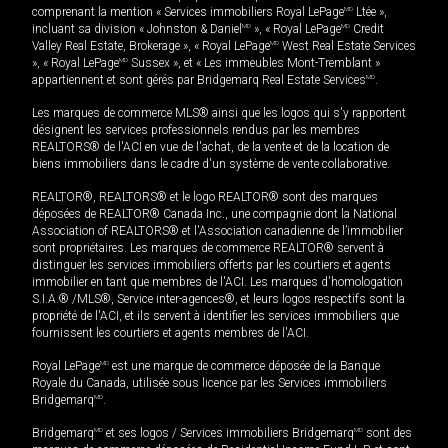
comprenant la mention « Services immobiliers Royal LePage
MD
Ltée »,
incluant sa division « Johnston & Daniel
MD
», « Royal LePage
MD
Credit
Valley Real Estate, Brokerage », « Royal LePage
MD
West Real Estate Services
», « Royal LePage
MD
Sussex », et « Les immeubles Mont-Tremblant »
appartiennent et sont gérés par Bridgemarq Real Estate Services
MD
.
Les marques de commerce MLS® ainsi que les logos qui s'y rapportent
désignent les services professionnels rendus par les membres
REALTORS® de l'ACI en vue de l'achat, de la vente et de la location de
biens immobiliers dans le cadre d'un système de vente collaborative.
REALTOR®, REALTORS® et le logo REALTOR® sont des marques
déposées de REALTOR® Canada Inc., une compagnie dont la National
Association of REALTORS® et l'Association canadienne de l’immobilier
sont propriétaires. Les marques de commerce REALTOR® servent à
distinguer les services immobiliers offerts par les courtiers et agents
immobilier en tant que membres de l'ACI. Les marques d'homologation
S.I.A.® /MLS®, Service inter-agences®, et leurs logos respectifs sont la
propriété de l'ACI, et ils servent à identifier les services immobiliers que
fournissent les courtiers et agents membres de l'ACI.
Royal LePage
MD
est une marque de commerce déposée de la Banque
Royale du Canada, utilisée sous licence par les Services immobiliers
Bridgemarq
MD
.
Bridgemarq
MD
et ses logos / Services immobiliers Bridgemarq
MD
sont des