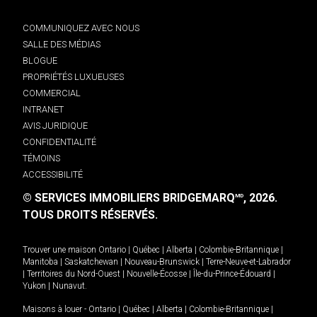
COMMUNIQUEZ AVEC NOUS
SALLE DES MÉDIAS
BLOGUE
PROPRIÉTÉS LUXUEUSES
COMMERCIAL
INTRANET
AVIS JURIDIQUE
CONFIDENTIALITÉ
TÉMOINS
ACCESSIBILITÉ
© SERVICES IMMOBILIERS BRIDGEMARQ
, 2026.
MD
TOUS DROITS RÉSERVÉS.
Trouver une maison
Ontario
|
Québec
|
Alberta
|
Colombie-Britannique
|
Manitoba
|
Saskatchewan
|
Nouveau-Brunswick
|
Terre-Neuve-et-Labrador
|
Territoires du Nord-Ouest
|
Nouvelle-Écosse
|
Île-du-Prince-Édouard
|
Yukon
|
Nunavut
.
Maisons à louer -
Ontario
|
Québec
|
Alberta
|
Colombie-Britannique
|