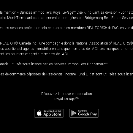
la mention « Services immobiliers Royal LePage
MD
Ltée », incluant sa division « Johnst
bles Mont-Tremblant » appartiennent et sont gérés par Bridgemarq Real Estate Servic
 les services professionnels rendus par les membres REALTORS® de l'ACI en vue de l'a
TOR® Canada Inc., une compagnie dont la National Association of REALTORS® et l'
s courtiers et agents immobilier en tant que membres de l'ACI. Les marques d'homolog
ssent les courtiers et agents membres de l'ACI.
da, utilisée sous licence par les Services immobiliers Bridgemarq
MD
.
s de commerce déposées de Residential Income Fund L.P. et sont utilisées sous lice
Découvrez la nouvelle application
MD
Royal LePage