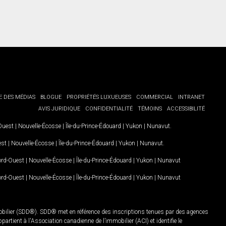
E DES MÉDIAS
BLOGUE
PROPRIÉTÉS LUXUEUSES
COMMERCIAL
INTRANET
AVIS JURIDIQUE
CONFIDENTIALITÉ
TÉMOINS
ACCESSIBILITÉ
-Ouest
|
Nouvelle-Écosse
|
Île-du-Prince-Édouard
|
Yukon
|
Nunavut
.
est
|
Nouvelle-Écosse
|
Île-du-Prince-Édouard
|
Yukon
|
Nunavut
.
Nord-Ouest
|
Nouvelle-Écosse
|
Île-du-Prince-Édouard
|
Yukon
|
Nunavut
Nord-Ouest
|
Nouvelle-Écosse
|
Île-du-Prince-Édouard
|
Yukon
|
Nunavut
mobilier (SDD®). SDD® met en référence des inscriptions tenues par des agences
rtient à l'Association canadienne de l’immobilier (ACI) et identifie le