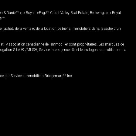
on & Daniel
MD
», « Royal LePage
MD
Credit Valley Real Estate, Brokerage », « Royal
es
MD
.
chat, de la vente et de la location de biens immobiliers dans le cadre d'un
Association canadienne de l’immobilier sont propriétaires. Les marques de
ation S.I.A.® /MLS®, Service inter-agences®, et leurs logos respectifs sont la
nce par Services immobiliers Bridgemarq
MD
Inc.