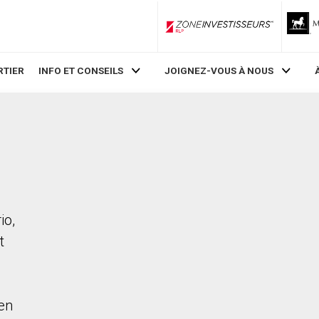
ZoneInvestisseurs RLP
RTIER
INFO ET CONSEILS
JOIGNEZ-VOUS À NOUS
io,
t
en