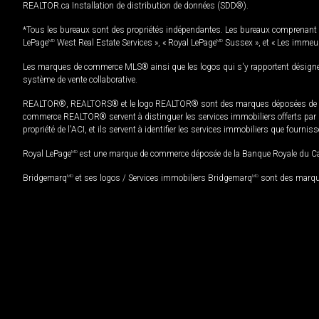
REALTOR.ca Installation de distribution de données (SDD®).
*Tous les bureaux sont des propriétés indépendantes. Les bureaux comprenant 
LePage
MD
West Real Estate Services », « Royal LePage
MD
Sussex », et « Les immeu
Les marques de commerce MLS® ainsi que les logos qui s'y rapportent désignent
système de vente collaborative.
REALTOR®, REALTORS® et le logo REALTOR® sont des marques déposées de REAL
commerce REALTOR® servent à distinguer les services immobiliers offerts par le
propriété de l'ACI, et ils servent à identifier les services immobiliers que fourni
Royal LePage
MD
est une marque de commerce déposée de la Banque Royale du Cana
Bridgemarq
MD
et ses logos / Services immobiliers Bridgemarq
MD
sont des marque