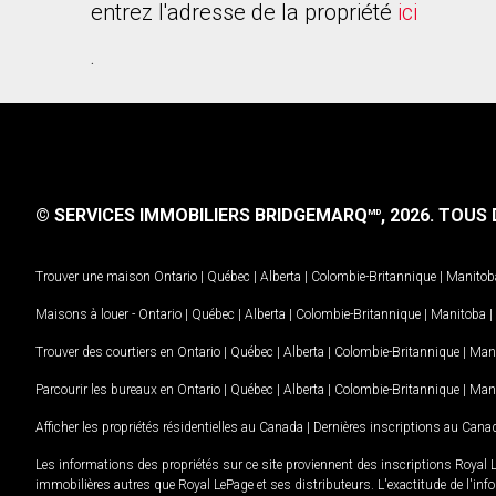
entrez l'adresse de la propriété
ici
.
© SERVICES IMMOBILIERS BRIDGEMARQ
, 2026.
TOUS D
MD
Trouver une maison
Ontario
|
Québec
|
Alberta
|
Colombie-Britannique
|
Manitob
Maisons à louer -
Ontario
|
Québec
|
Alberta
|
Colombie-Britannique
|
Manitoba
|
Trouver des courtiers en
Ontario
|
Québec
|
Alberta
|
Colombie-Britannique
|
Man
Parcourir les bureaux en
Ontario
|
Québec
|
Alberta
|
Colombie-Britannique
|
Man
Afficher les propriétés résidentielles au Canada
|
Dernières inscriptions au Cana
Les informations des propriétés sur ce site proviennent des inscriptions Royal 
immobilières autres que Royal LePage et ses distributeurs. L'exactitude de l'info