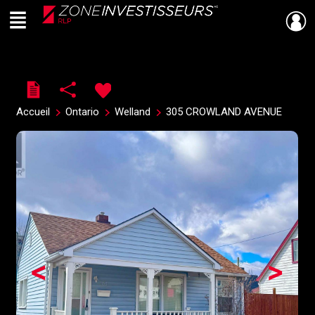
Menu
Live
En Direct
Accueil
Ontario
Welland
305 CROWLAND AVENUE
<
>