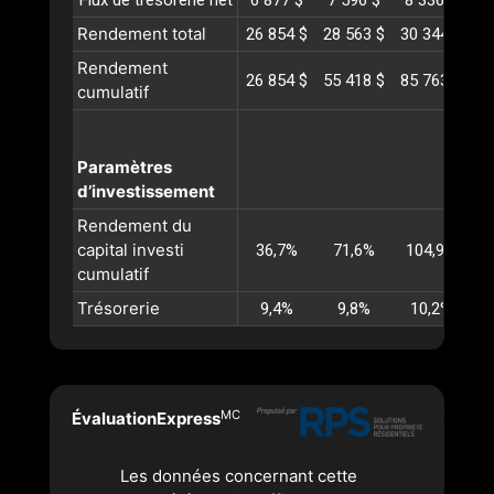
Flux de trésorerie net
6 877 $
7 596 $
8 336 $
9
Rendement total
26 854 $
28 563 $
30 344 $
32
Rendement
26 854 $
55 418 $
85 763 $
11
cumulatif
Paramètres
d’investissement
Rendement du
capital investi
36,7%
71,6%
104,9%
1
cumulatif
Trésorerie
9,4%
9,8%
10,2%
MC
ÉvaluationExpress
Les données concernant cette