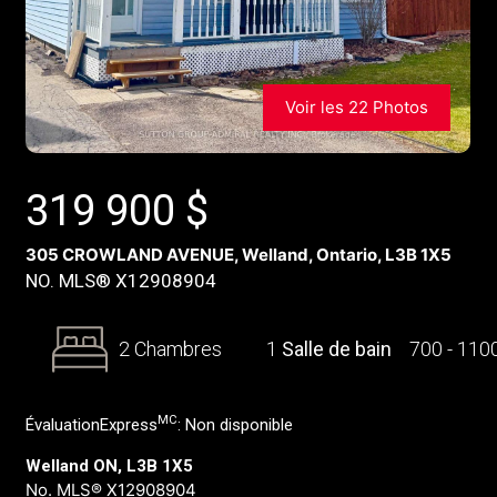
Voir les 22 Photos
319 900
$
305 CROWLAND AVENUE, Welland, Ontario, L3B 1X5
NO. MLS® X12908904
2 Chambres
1
Salle de bain
700 - 110
MC
ÉvaluationExpress
:
Non disponible
Welland ON, L3B 1X5
No. MLS® X12908904