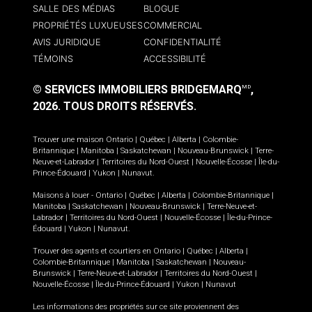
SALLE DES MÉDIAS
BLOGUE
PROPRIÉTÉS LUXUEUSES
COMMERCIAL
AVIS JURIDIQUE
CONFIDENTIALITÉ
TÉMOINS
ACCESSIBILITÉ
© SERVICES IMMOBILIERS BRIDGEMARQ
,
MD
2026.
TOUS DROITS RÉSERVÉS.
Trouver une maison
Ontario
|
Québec
|
Alberta
|
Colombie-
Britannique
|
Manitoba
|
Saskatchewan
|
Nouveau-Brunswick
|
Terre-
Neuve-et-Labrador
|
Territoires du Nord-Ouest
|
Nouvelle-Écosse
|
Île-du-
Prince-Édouard
|
Yukon
|
Nunavut
.
Maisons à louer -
Ontario
|
Québec
|
Alberta
|
Colombie-Britannique
|
Manitoba
|
Saskatchewan
|
Nouveau-Brunswick
|
Terre-Neuve-et-
Labrador
|
Territoires du Nord-Ouest
|
Nouvelle-Écosse
|
Île-du-Prince-
Édouard
|
Yukon
|
Nunavut
.
Trouver des agents et courtiers en
Ontario
|
Québec
|
Alberta
|
Colombie-Britannique
|
Manitoba
|
Saskatchewan
|
Nouveau-
Brunswick
|
Terre-Neuve-et-Labrador
|
Territoires du Nord-Ouest
|
Nouvelle-Écosse
|
Île-du-Prince-Édouard
|
Yukon
|
Nunavut
Les informations des propriétés sur ce site proviennent des