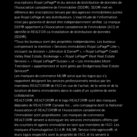
inscriptions Royal LePage
et du service de distribution de données de
MD
l'Association canadienne de l’immobilier (SDD®). SDD® met en
référence des inscriptions tenues par des agences immobilières autres
que Royal LePage et ses distributeurs. L'exactitude de l'information
n'est pas garantie et devrait être indépendamment vérifiée. La marque
DDF® appartient à l'Association canadienne de l’immobilier (ACI) et
identifie le REALTOR.ca Installation de distribution de données
(SDD®).
*Tous les bureaux sont des propriétés indépendantes. Les bureaux
comprenant la mention « Services immobiliers Royal LePage
Ltée »,
MD
incluant sa division « Johnston & Daniel
», « Royal LePage
Credit
MD
MD
Valley Real Estate, Brokerage », « Royal LePage
West Real Estate
MD
Services », « Royal LePage
Sussex », et « Les immeubles Mont-
MD
Tremblant » appartiennent et sont gérés par Bridgemarq Real Estate
Services
.
MD
Les marques de commerce MLS® ainsi que les logos qui s'y
rapportent désignent les services professionnels rendus par les
membres REALTORS® de l'ACI en vue de l'achat, de la vente et de la
location de biens immobiliers dans le cadre d'un système de vente
collaborative.
REALTOR®, REALTORS® et le logo REALTOR® sont des marques
déposées de REALTOR® Canada Inc., une compagnie dont la National
Association of REALTORS® et l'Association canadienne de
l’immobilier sont propriétaires. Les marques de commerce
REALTOR® servent à distinguer les services immobiliers offerts par
les courtiers et agents immobilier en tant que membres de l'ACI. Les
marques d'homologation S.I.A.® /MLS®, Service inter-agences®, et
leurs logos respectifs sont la propriété de l'ACI, et ils servent à