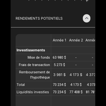
RENDEMENTS POTENTIELS
Année
1
Année
2
Année
3
A
Investissements
Mise de fonds
63 980 $
-
-
Frais de transaction
5 273 $
-
-
Remboursement de
3 981 $
4 173 $
4 373 $
4
l’hypothèque
Total
73 234 $
4 173 $
4 373 $
4
Liquidités investies
73 234 $
77 408 $
81 781 $
86