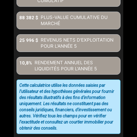
CUMULATIF
PLUS-VALUE CUMULATIVE DU
88 382 $
MARCHÉ
REVENUS NETS D'EXPLOITATION
25 996 $
POUR L'ANNÉE
5
RENDEMENT ANNUEL DES
10,8%
LIQUIDITÉS POUR L'ANNÉE
5
Cette calculatrice utilise les données saisies par
l’utilisateur et des hypothèses générales pour fournir
des résultats illustratifs à des fins d'information
uniquement. Les résultats ne constituent pas des
conseils juridiques, financiers, d'investissement ou
autres. Vérifiez tous les champs pour en vérifier
l’exactitude et consultez un courtier immobilier pour
obtenir des conseils.