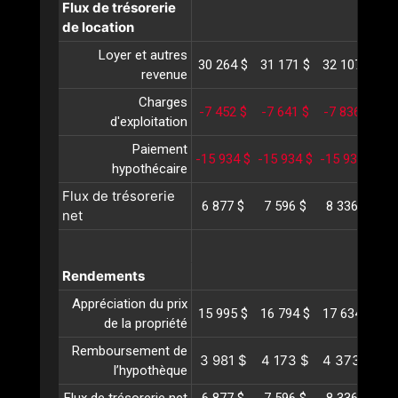
Flux de trésorerie
de location
Loyer et autres
30 264 $
31 171 $
32 107 $
33
revenue
Charges
-7 452 $
-7 641 $
-7 836 $
-
d'exploitation
Paiement
-15 934 $
-15 934 $
-15 934 $
-1
hypothécaire
Flux de trésorerie
6 877 $
7 596 $
8 336 $
9
net
Rendements
Appréciation du prix
15 995 $
16 794 $
17 634 $
18
de la propriété
Remboursement de
3 981 $
4 173 $
4 373 $
4
l’hypothèque