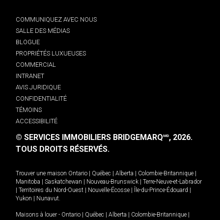
COMMUNIQUEZ AVEC NOUS
SALLE DES MÉDIAS
BLOGUE
PROPRIÉTÉS LUXUEUSES
COMMERCIAL
INTRANET
AVIS JURIDIQUE
CONFIDENTIALITÉ
TÉMOINS
ACCESSIBILITÉ
© SERVICES IMMOBILIERS BRIDGEMARQ
, 2026.
MD
TOUS DROITS RÉSERVÉS.
Trouver une maison
Ontario
|
Québec
|
Alberta
|
Colombie-Britannique
|
Manitoba
|
Saskatchewan
|
Nouveau-Brunswick
|
Terre-Neuve-et-Labrador
|
Territoires du Nord-Ouest
|
Nouvelle-Écosse
|
Île-du-Prince-Édouard
|
Yukon
|
Nunavut
.
Maisons à louer -
Ontario
|
Québec
|
Alberta
|
Colombie-Britannique
|