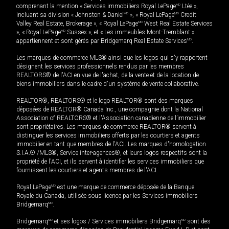
comprenant la mention « Services immobiliers Royal LePage
MD
Ltée »,
incluant sa division « Johnston & Daniel
MD
», « Royal LePage
MD
Credit
Valley Real Estate, Brokerage », « Royal LePage
MD
West Real Estate Services
», « Royal LePage
MD
Sussex », et « Les immeubles Mont-Tremblant »
appartiennent et sont gérés par Bridgemarq Real Estate Services
MD
.
Les marques de commerce MLS® ainsi que les logos qui s'y rapportent
désignent les services professionnels rendus par les membres
REALTORS® de l'ACI en vue de l'achat, de la vente et de la location de
biens immobiliers dans le cadre d'un système de vente collaborative.
REALTOR®, REALTORS® et le logo REALTOR® sont des marques
déposées de REALTOR® Canada Inc., une compagnie dont la National
Association of REALTORS® et l'Association canadienne de l’immobilier
sont propriétaires. Les marques de commerce REALTOR® servent à
distinguer les services immobiliers offerts par les courtiers et agents
immobilier en tant que membres de l'ACI. Les marques d'homologation
S.I.A.® /MLS®, Service inter-agences®, et leurs logos respectifs sont la
propriété de l'ACI, et ils servent à identifier les services immobiliers que
fournissent les courtiers et agents membres de l'ACI.
Royal LePage
MD
est une marque de commerce déposée de la Banque
Royale du Canada, utilisée sous licence par les Services immobiliers
Bridgemarq
MD
.
Bridgemarq
MD
et ses logos / Services immobiliers Bridgemarq
MD
sont des