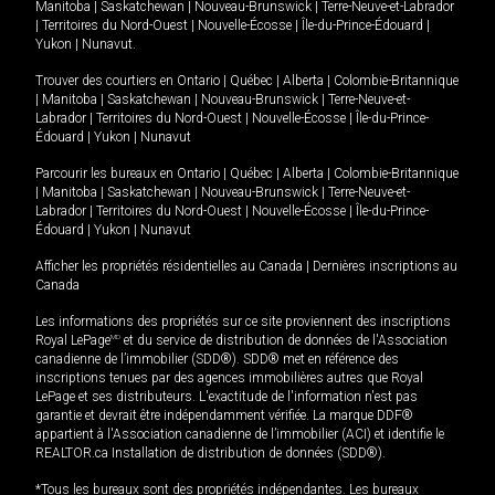
Manitoba
|
Saskatchewan
|
Nouveau-Brunswick
|
Terre-Neuve-et-Labrador
|
Territoires du Nord-Ouest
|
Nouvelle-Écosse
|
Île-du-Prince-Édouard
|
Yukon
|
Nunavut
.
Trouver des courtiers en
Ontario
|
Québec
|
Alberta
|
Colombie-Britannique
|
Manitoba
|
Saskatchewan
|
Nouveau-Brunswick
|
Terre-Neuve-et-
Labrador
|
Territoires du Nord-Ouest
|
Nouvelle-Écosse
|
Île-du-Prince-
Édouard
|
Yukon
|
Nunavut
Parcourir les bureaux en
Ontario
|
Québec
|
Alberta
|
Colombie-Britannique
|
Manitoba
|
Saskatchewan
|
Nouveau-Brunswick
|
Terre-Neuve-et-
Labrador
|
Territoires du Nord-Ouest
|
Nouvelle-Écosse
|
Île-du-Prince-
Édouard
|
Yukon
|
Nunavut
Afficher les propriétés résidentielles au Canada
|
Dernières inscriptions au
Canada
Les informations des propriétés sur ce site proviennent des inscriptions
Royal LePage
MD
et du service de distribution de données de l'Association
canadienne de l’immobilier (SDD®). SDD® met en référence des
inscriptions tenues par des agences immobilières autres que Royal
LePage et ses distributeurs. L'exactitude de l'information n'est pas
garantie et devrait être indépendamment vérifiée. La marque DDF®
appartient à l'Association canadienne de l’immobilier (ACI) et identifie le
REALTOR.ca Installation de distribution de données (SDD®).
*Tous les bureaux sont des propriétés indépendantes. Les bureaux