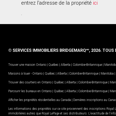
entrez l'adresse de la propriété
ici
.
© SERVICES IMMOBILIERS BRIDGEMARQ
, 2026.
TOUS D
MD
Trouver une maison
Ontario
|
Québec
|
Alberta
|
Colombie-Britannique
|
Manitob
Maisons à louer -
Ontario
|
Québec
|
Alberta
|
Colombie-Britannique
|
Manitoba
|
Trouver des courtiers en
Ontario
|
Québec
|
Alberta
|
Colombie-Britannique
|
Man
Parcourir les bureaux en
Ontario
|
Québec
|
Alberta
|
Colombie-Britannique
|
Man
Afficher les propriétés résidentielles au Canada
|
Dernières inscriptions au Cana
Les informations des propriétés sur ce site proviennent des inscriptions Royal 
immobilières autres que Royal LePage et ses distributeurs. L'exactitude de l'info