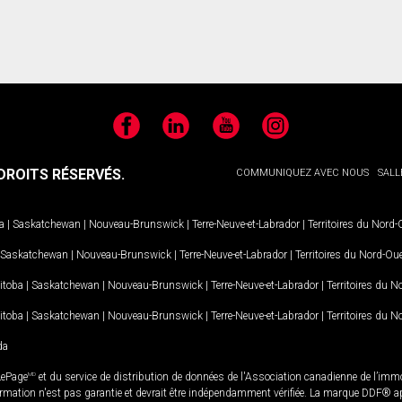
Facebook
LinkedIn
YouTube
Instagram
ROITS RÉSERVÉS.
COMMUNIQUEZ AVEC NOUS
SALL
a
|
Saskatchewan
|
Nouveau-Brunswick
|
Terre-Neuve-et-Labrador
|
Territoires du Nord
Saskatchewan
|
Nouveau-Brunswick
|
Terre-Neuve-et-Labrador
|
Territoires du Nord-Ou
itoba
|
Saskatchewan
|
Nouveau-Brunswick
|
Terre-Neuve-et-Labrador
|
Territoires du 
itoba
|
Saskatchewan
|
Nouveau-Brunswick
|
Terre-Neuve-et-Labrador
|
Territoires du 
da
LePage
MD
et du service de distribution de données de l'Association canadienne de l’im
rmation n'est pas garantie et devrait être indépendamment vérifiée. La marque DDF® appa