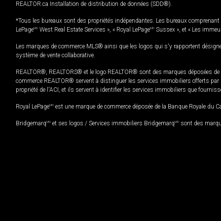
REALTOR.ca Installation de distribution de données (SDD®).
*Tous les bureaux sont des propriétés indépendantes. Les bureaux comprenant 
LePage
MD
West Real Estate Services », « Royal LePage
MD
Sussex », et « Les immeu
Les marques de commerce MLS® ainsi que les logos qui s'y rapportent désignent
système de vente collaborative.
REALTOR®, REALTORS® et le logo REALTOR® sont des marques déposées de REAL
commerce REALTOR® servent à distinguer les services immobiliers offerts par le
propriété de l'ACI, et ils servent à identifier les services immobiliers que fourni
Royal LePage
MD
est une marque de commerce déposée de la Banque Royale du Cana
Bridgemarq
MD
et ses logos / Services immobiliers Bridgemarq
MD
sont des marque