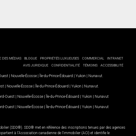
E DES MÉDIAS
BLOGUE
PROPRIÉTÉS LUXUEUSES
COMMERCIAL
INTRANET
AVIS JURIDIQUE
CONFIDENTIALITÉ
TÉMOINS
ACCESSIBILITÉ
-Ouest
|
Nouvelle-Écosse
|
Île-du-Prince-Édouard
|
Yukon
|
Nunavut
.
est
|
Nouvelle-Écosse
|
Île-du-Prince-Édouard
|
Yukon
|
Nunavut
.
Nord-Ouest
|
Nouvelle-Écosse
|
Île-du-Prince-Édouard
|
Yukon
|
Nunavut
Nord-Ouest
|
Nouvelle-Écosse
|
Île-du-Prince-Édouard
|
Yukon
|
Nunavut
mobilier (SDD®). SDD® met en référence des inscriptions tenues par des agences
rtient à l'Association canadienne de l’immobilier (ACI) et identifie le