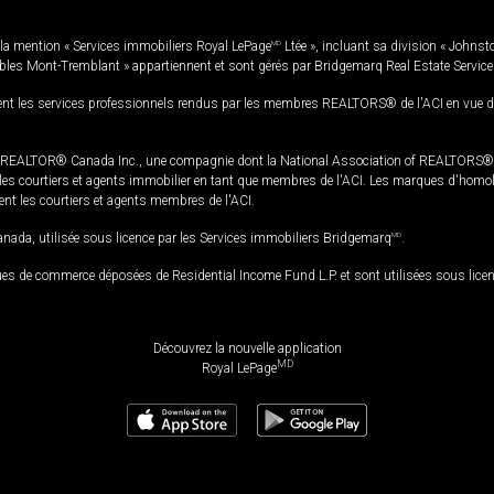
la mention « Services immobiliers Royal LePage
MD
Ltée », incluant sa division « Johnst
bles Mont-Tremblant » appartiennent et sont gérés par Bridgemarq Real Estate Servic
 les services professionnels rendus par les membres REALTORS® de l'ACI en vue de l'a
TOR® Canada Inc., une compagnie dont la National Association of REALTORS® et l'
s courtiers et agents immobilier en tant que membres de l'ACI. Les marques d'homolog
ssent les courtiers et agents membres de l'ACI.
da, utilisée sous licence par les Services immobiliers Bridgemarq
MD
.
s de commerce déposées de Residential Income Fund L.P. et sont utilisées sous lice
Découvrez la nouvelle application
MD
Royal LePage