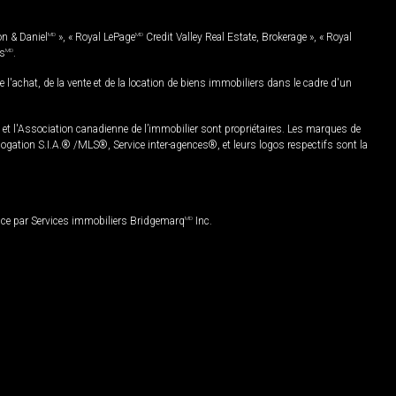
on & Daniel
MD
», « Royal LePage
MD
Credit Valley Real Estate, Brokerage », « Royal
es
MD
.
chat, de la vente et de la location de biens immobiliers dans le cadre d'un
Association canadienne de l’immobilier sont propriétaires. Les marques de
ation S.I.A.® /MLS®, Service inter-agences®, et leurs logos respectifs sont la
nce par Services immobiliers Bridgemarq
MD
Inc.