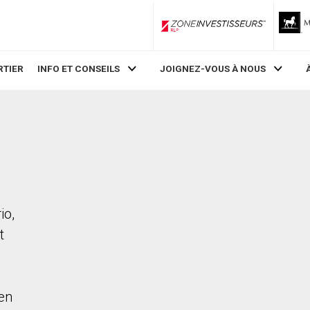
ZoneInvestisseurs RLP
RTIER
INFO ET CONSEILS
JOIGNEZ-VOUS À NOUS
io,
t
en