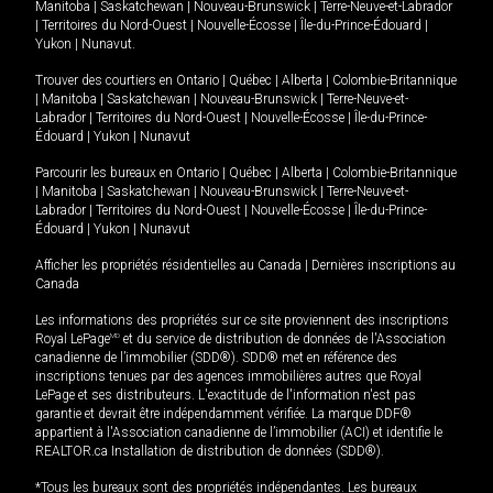
Manitoba
|
Saskatchewan
|
Nouveau-Brunswick
|
Terre-Neuve-et-Labrador
|
Territoires du Nord-Ouest
|
Nouvelle-Écosse
|
Île-du-Prince-Édouard
|
Yukon
|
Nunavut
.
Trouver des courtiers en
Ontario
|
Québec
|
Alberta
|
Colombie-Britannique
|
Manitoba
|
Saskatchewan
|
Nouveau-Brunswick
|
Terre-Neuve-et-
Labrador
|
Territoires du Nord-Ouest
|
Nouvelle-Écosse
|
Île-du-Prince-
Édouard
|
Yukon
|
Nunavut
Parcourir les bureaux en
Ontario
|
Québec
|
Alberta
|
Colombie-Britannique
|
Manitoba
|
Saskatchewan
|
Nouveau-Brunswick
|
Terre-Neuve-et-
Labrador
|
Territoires du Nord-Ouest
|
Nouvelle-Écosse
|
Île-du-Prince-
Édouard
|
Yukon
|
Nunavut
Afficher les propriétés résidentielles au Canada
|
Dernières inscriptions au
Canada
Les informations des propriétés sur ce site proviennent des inscriptions
Royal LePage
MD
et du service de distribution de données de l'Association
canadienne de l’immobilier (SDD®). SDD® met en référence des
inscriptions tenues par des agences immobilières autres que Royal
LePage et ses distributeurs. L'exactitude de l'information n'est pas
garantie et devrait être indépendamment vérifiée. La marque DDF®
appartient à l'Association canadienne de l’immobilier (ACI) et identifie le
REALTOR.ca Installation de distribution de données (SDD®).
*Tous les bureaux sont des propriétés indépendantes. Les bureaux