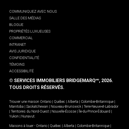
COMMUNIQUEZ AVEC NOUS
SALLE DES MÉDIAS
BLOGUE
PROPRIÉTÉS LUXUEUSES
COMMERCIAL
INTRANET
AVIS JURIDIQUE
CONFIDENTIALITÉ
TÉMOINS
ACCESSIBILITÉ
© SERVICES IMMOBILIERS BRIDGEMARQ
, 2026.
MD
TOUS DROITS RÉSERVÉS.
Trouver une maison
Ontario
|
Québec
|
Alberta
|
Colombie-Britannique
|
Manitoba
|
Saskatchewan
|
Nouveau-Brunswick
|
Terre-Neuve-et-Labrador
|
Territoires du Nord-Ouest
|
Nouvelle-Écosse
|
Île-du-Prince-Édouard
|
Yukon
|
Nunavut
.
Maisons à louer -
Ontario
|
Québec
|
Alberta
|
Colombie-Britannique
|