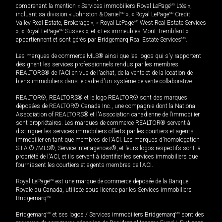
comprenant la mention « Services immobiliers Royal LePage
MD
Ltée »,
incluant sa division « Johnston & Daniel
MD
», « Royal LePage
MD
Credit
Valley Real Estate, Brokerage », « Royal LePage
MD
West Real Estate Services
», « Royal LePage
MD
Sussex », et « Les immeubles Mont-Tremblant »
appartiennent et sont gérés par Bridgemarq Real Estate Services
MD
.
Les marques de commerce MLS® ainsi que les logos qui s'y rapportent
désignent les services professionnels rendus par les membres
REALTORS® de l'ACI en vue de l'achat, de la vente et de la location de
biens immobiliers dans le cadre d'un système de vente collaborative.
REALTOR®, REALTORS® et le logo REALTOR® sont des marques
déposées de REALTOR® Canada Inc., une compagnie dont la National
Association of REALTORS® et l'Association canadienne de l’immobilier
sont propriétaires. Les marques de commerce REALTOR® servent à
distinguer les services immobiliers offerts par les courtiers et agents
immobilier en tant que membres de l'ACI. Les marques d'homologation
S.I.A.® /MLS®, Service inter-agences®, et leurs logos respectifs sont la
propriété de l'ACI, et ils servent à identifier les services immobiliers que
fournissent les courtiers et agents membres de l'ACI.
Royal LePage
MD
est une marque de commerce déposée de la Banque
Royale du Canada, utilisée sous licence par les Services immobiliers
Bridgemarq
MD
.
Bridgemarq
MD
et ses logos / Services immobiliers Bridgemarq
MD
sont des