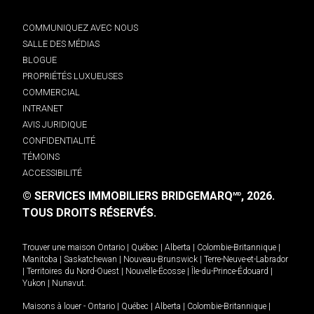
COMMUNIQUEZ AVEC NOUS
SALLE DES MÉDIAS
BLOGUE
PROPRIÉTÉS LUXUEUSES
COMMERCIAL
INTRANET
AVIS JURIDIQUE
CONFIDENTIALITÉ
TÉMOINS
ACCESSIBILITÉ
© SERVICES IMMOBILIERS BRIDGEMARQ
, 2026.
MD
TOUS DROITS RÉSERVÉS.
Trouver une maison
Ontario
|
Québec
|
Alberta
|
Colombie-Britannique
|
Manitoba
|
Saskatchewan
|
Nouveau-Brunswick
|
Terre-Neuve-et-Labrador
|
Territoires du Nord-Ouest
|
Nouvelle-Écosse
|
Île-du-Prince-Édouard
|
Yukon
|
Nunavut
.
Maisons à louer -
Ontario
|
Québec
|
Alberta
|
Colombie-Britannique
|