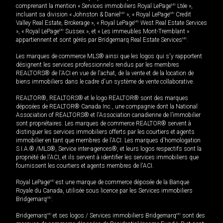
comprenant la mention « Services immobiliers Royal LePage
MD
Ltée »,
incluant sa division « Johnston & Daniel
MD
», « Royal LePage
MD
Credit
Valley Real Estate, Brokerage », « Royal LePage
MD
West Real Estate Services
», « Royal LePage
MD
Sussex », et « Les immeubles Mont-Tremblant »
appartiennent et sont gérés par Bridgemarq Real Estate Services
MD
.
Les marques de commerce MLS® ainsi que les logos qui s'y rapportent
désignent les services professionnels rendus par les membres
REALTORS® de l'ACI en vue de l'achat, de la vente et de la location de
biens immobiliers dans le cadre d'un système de vente collaborative.
REALTOR®, REALTORS® et le logo REALTOR® sont des marques
déposées de REALTOR® Canada Inc., une compagnie dont la National
Association of REALTORS® et l'Association canadienne de l’immobilier
sont propriétaires. Les marques de commerce REALTOR® servent à
distinguer les services immobiliers offerts par les courtiers et agents
immobilier en tant que membres de l'ACI. Les marques d'homologation
S.I.A.® /MLS®, Service inter-agences®, et leurs logos respectifs sont la
propriété de l'ACI, et ils servent à identifier les services immobiliers que
fournissent les courtiers et agents membres de l'ACI.
Royal LePage
MD
est une marque de commerce déposée de la Banque
Royale du Canada, utilisée sous licence par les Services immobiliers
Bridgemarq
MD
.
Bridgemarq
MD
et ses logos / Services immobiliers Bridgemarq
MD
sont des