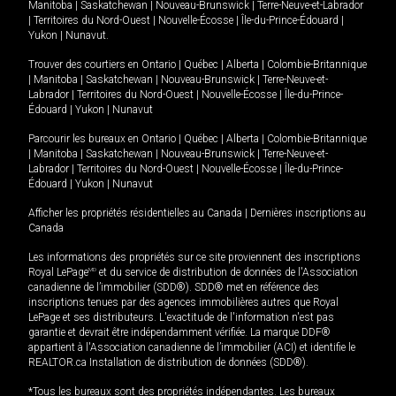
Manitoba
|
Saskatchewan
|
Nouveau-Brunswick
|
Terre-Neuve-et-Labrador
|
Territoires du Nord-Ouest
|
Nouvelle-Écosse
|
Île-du-Prince-Édouard
|
Yukon
|
Nunavut
.
Trouver des courtiers en
Ontario
|
Québec
|
Alberta
|
Colombie-Britannique
|
Manitoba
|
Saskatchewan
|
Nouveau-Brunswick
|
Terre-Neuve-et-
Labrador
|
Territoires du Nord-Ouest
|
Nouvelle-Écosse
|
Île-du-Prince-
Édouard
|
Yukon
|
Nunavut
Parcourir les bureaux en
Ontario
|
Québec
|
Alberta
|
Colombie-Britannique
|
Manitoba
|
Saskatchewan
|
Nouveau-Brunswick
|
Terre-Neuve-et-
Labrador
|
Territoires du Nord-Ouest
|
Nouvelle-Écosse
|
Île-du-Prince-
Édouard
|
Yukon
|
Nunavut
Afficher les propriétés résidentielles au Canada
|
Dernières inscriptions au
Canada
Les informations des propriétés sur ce site proviennent des inscriptions
Royal LePage
MD
et du service de distribution de données de l'Association
canadienne de l’immobilier (SDD®). SDD® met en référence des
inscriptions tenues par des agences immobilières autres que Royal
LePage et ses distributeurs. L'exactitude de l'information n'est pas
garantie et devrait être indépendamment vérifiée. La marque DDF®
appartient à l'Association canadienne de l’immobilier (ACI) et identifie le
REALTOR.ca Installation de distribution de données (SDD®).
*Tous les bureaux sont des propriétés indépendantes. Les bureaux