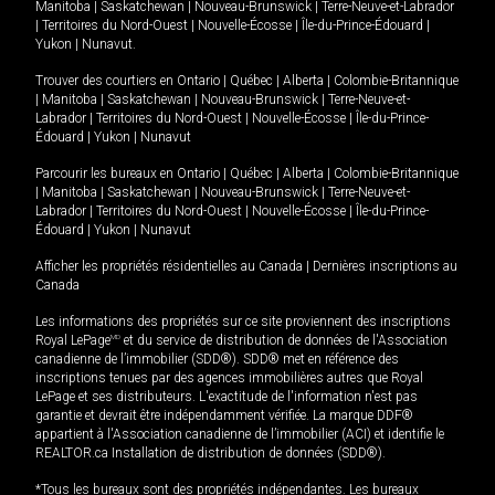
Manitoba
|
Saskatchewan
|
Nouveau-Brunswick
|
Terre-Neuve-et-Labrador
|
Territoires du Nord-Ouest
|
Nouvelle-Écosse
|
Île-du-Prince-Édouard
|
Yukon
|
Nunavut
.
Trouver des courtiers en
Ontario
|
Québec
|
Alberta
|
Colombie-Britannique
|
Manitoba
|
Saskatchewan
|
Nouveau-Brunswick
|
Terre-Neuve-et-
Labrador
|
Territoires du Nord-Ouest
|
Nouvelle-Écosse
|
Île-du-Prince-
Édouard
|
Yukon
|
Nunavut
Parcourir les bureaux en
Ontario
|
Québec
|
Alberta
|
Colombie-Britannique
|
Manitoba
|
Saskatchewan
|
Nouveau-Brunswick
|
Terre-Neuve-et-
Labrador
|
Territoires du Nord-Ouest
|
Nouvelle-Écosse
|
Île-du-Prince-
Édouard
|
Yukon
|
Nunavut
Afficher les propriétés résidentielles au Canada
|
Dernières inscriptions au
Canada
Les informations des propriétés sur ce site proviennent des inscriptions
Royal LePage
MD
et du service de distribution de données de l'Association
canadienne de l’immobilier (SDD®). SDD® met en référence des
inscriptions tenues par des agences immobilières autres que Royal
LePage et ses distributeurs. L'exactitude de l'information n'est pas
garantie et devrait être indépendamment vérifiée. La marque DDF®
appartient à l'Association canadienne de l’immobilier (ACI) et identifie le
REALTOR.ca Installation de distribution de données (SDD®).
*Tous les bureaux sont des propriétés indépendantes. Les bureaux