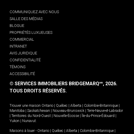
COMMUNIQUEZ AVEC NOUS
SALLE DES MÉDIAS
BLOGUE
PROPRIÉTÉS LUXUEUSES
COMMERCIAL
INTRANET
AVIS JURIDIQUE
CONFIDENTIALITÉ
TÉMOINS
ACCESSIBILITÉ
© SERVICES IMMOBILIERS BRIDGEMARQ
, 2026.
MD
TOUS DROITS RÉSERVÉS.
Trouver une maison
Ontario
|
Québec
|
Alberta
|
Colombie-Britannique
|
Manitoba
|
Saskatchewan
|
Nouveau-Brunswick
|
Terre-Neuve-et-Labrador
|
Territoires du Nord-Ouest
|
Nouvelle-Écosse
|
Île-du-Prince-Édouard
|
Yukon
|
Nunavut
.
Maisons à louer -
Ontario
|
Québec
|
Alberta
|
Colombie-Britannique
|