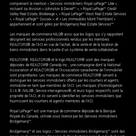
comprenant la mention « Services immobiliers Royal LePage
MD
Ltée »,
incluant sa division « Johnston & Daniel
MD
», « Royal LePage
MD
Credit
Valley Real Estate, Brokerage », « Royal LePage
MD
West Real Estate Services
», « Royal LePage
MD
Sussex », et « Les immeubles Mont-Tremblant »
appartiennent et sont gérés par Bridgemarq Real Estate Services
MD
.
Les marques de commerce MLS® ainsi que les logos qui s'y rapportent
désignent les services professionnels rendus par les membres
REALTORS® de l'ACI en vue de l'achat, de la vente et de la location de
biens immobiliers dans le cadre d'un système de vente collaborative.
REALTOR®, REALTORS® et le logo REALTOR® sont des marques
déposées de REALTOR® Canada Inc., une compagnie dont la National
Association of REALTORS® et l'Association canadienne de l’immobilier
sont propriétaires. Les marques de commerce REALTOR® servent à
distinguer les services immobiliers offerts par les courtiers et agents
immobilier en tant que membres de l'ACI. Les marques d'homologation
S.I.A.® /MLS®, Service inter-agences®, et leurs logos respectifs sont la
propriété de l'ACI, et ils servent à identifier les services immobiliers que
fournissent les courtiers et agents membres de l'ACI.
Royal LePage
MD
est une marque de commerce déposée de la Banque
Royale du Canada, utilisée sous licence par les Services immobiliers
Bridgemarq
MD
.
Bridgemarq
MD
et ses logos / Services immobiliers Bridgemarq
MD
sont des