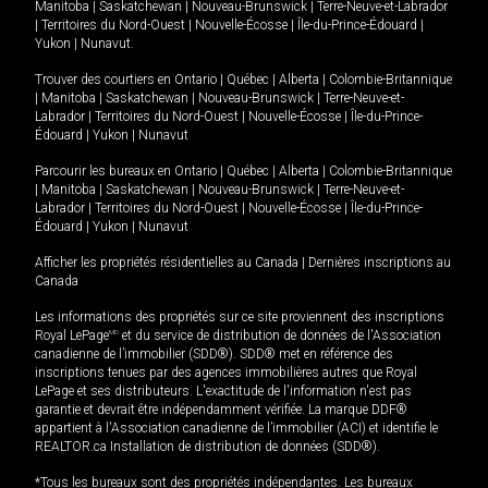
Manitoba
|
Saskatchewan
|
Nouveau-Brunswick
|
Terre-Neuve-et-Labrador
|
Territoires du Nord-Ouest
|
Nouvelle-Écosse
|
Île-du-Prince-Édouard
|
Yukon
|
Nunavut
.
Trouver des courtiers en
Ontario
|
Québec
|
Alberta
|
Colombie-Britannique
|
Manitoba
|
Saskatchewan
|
Nouveau-Brunswick
|
Terre-Neuve-et-
Labrador
|
Territoires du Nord-Ouest
|
Nouvelle-Écosse
|
Île-du-Prince-
Édouard
|
Yukon
|
Nunavut
Parcourir les bureaux en
Ontario
|
Québec
|
Alberta
|
Colombie-Britannique
|
Manitoba
|
Saskatchewan
|
Nouveau-Brunswick
|
Terre-Neuve-et-
Labrador
|
Territoires du Nord-Ouest
|
Nouvelle-Écosse
|
Île-du-Prince-
Édouard
|
Yukon
|
Nunavut
Afficher les propriétés résidentielles au Canada
|
Dernières inscriptions au
Canada
Les informations des propriétés sur ce site proviennent des inscriptions
Royal LePage
MD
et du service de distribution de données de l'Association
canadienne de l’immobilier (SDD®). SDD® met en référence des
inscriptions tenues par des agences immobilières autres que Royal
LePage et ses distributeurs. L'exactitude de l'information n'est pas
garantie et devrait être indépendamment vérifiée. La marque DDF®
appartient à l'Association canadienne de l’immobilier (ACI) et identifie le
REALTOR.ca Installation de distribution de données (SDD®).
*Tous les bureaux sont des propriétés indépendantes. Les bureaux