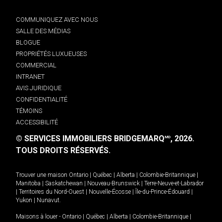
COMMUNIQUEZ AVEC NOUS
SALLE DES MÉDIAS
BLOGUE
PROPRIÉTÉS LUXUEUSES
COMMERCIAL
INTRANET
AVIS JURIDIQUE
CONFIDENTIALITÉ
TÉMOINS
ACCESSIBILITÉ
© SERVICES IMMOBILIERS BRIDGEMARQ
, 2026.
MD
TOUS DROITS RÉSERVÉS.
Trouver une maison
Ontario
|
Québec
|
Alberta
|
Colombie-Britannique
|
Manitoba
|
Saskatchewan
|
Nouveau-Brunswick
|
Terre-Neuve-et-Labrador
|
Territoires du Nord-Ouest
|
Nouvelle-Écosse
|
Île-du-Prince-Édouard
|
Yukon
|
Nunavut
.
Maisons à louer -
Ontario
|
Québec
|
Alberta
|
Colombie-Britannique
|