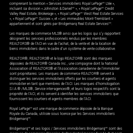
comprenant la mention « Services immobiliers Royal LePage
MD
Ltée »,
incluant sa division « Johnston & Daniel
MD
», « Royal LePage
MD
Credit
Valley Real Estate, Brokerage », « Royal LePage
MD
West Real Estate Services
», « Royal LePage
MD
Sussex », et « Les immeubles Mont-Tremblant »
appartiennent et sont gérés par Bridgemarq Real Estate Services
MD
.
Les marques de commerce MLS® ainsi que les logos qui s'y rapportent
désignent les services professionnels rendus par les membres
REALTORS® de l'ACI en vue de l'achat, de la vente et de la location de
biens immobiliers dans le cadre d'un système de vente collaborative.
REALTOR®, REALTORS® et le logo REALTOR® sont des marques
déposées de REALTOR® Canada Inc., une compagnie dont la National
Association of REALTORS® et l'Association canadienne de l’immobilier
sont propriétaires. Les marques de commerce REALTOR® servent à
distinguer les services immobiliers offerts par les courtiers et agents
immobilier en tant que membres de l'ACI. Les marques d'homologation
S.I.A.® /MLS®, Service inter-agences®, et leurs logos respectifs sont la
propriété de l'ACI, et ils servent à identifier les services immobiliers que
fournissent les courtiers et agents membres de l'ACI.
Royal LePage
MD
est une marque de commerce déposée de la Banque
Royale du Canada, utilisée sous licence par les Services immobiliers
Bridgemarq
MD
.
Bridgemarq
MD
et ses logos / Services immobiliers Bridgemarq
MD
sont des