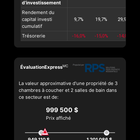
d’investissement
Rendement du
capital investi
9,7%
19,7%
29,9%
cumulatif
Trésorerie
-16,0%
-15,0%
-14,0%
MC
ÉvaluationExpress
La valeur approximative d'une propriété de 3
chambres à coucher et 2 salles de bain dans
ce secteur est de:
999 500 $
Prix affiché
949 110 $
1 201 086 $