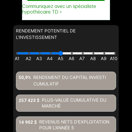
RENDEMENT POTENTIEL DE
L'INVESTISSEMENT
RENDEMENT DU CAPITAL INVESTI
50,9%
CUMULATIF
PLUS-VALUE CUMULATIVE DU
257 423 $
MARCHÉ
REVENUS NETS D'EXPLOITATION
14 902 $
POUR L'ANNÉE
5