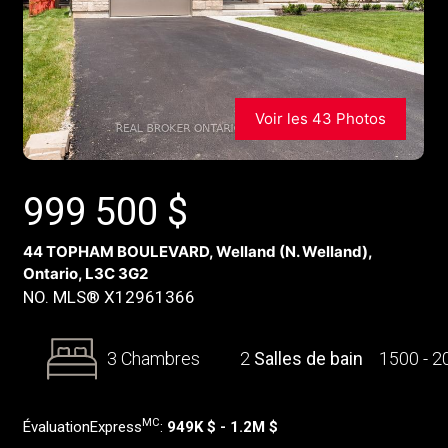
Voir les 43 Photos
999 500
$
44 TOPHAM BOULEVARD, Welland (N. Welland),
Ontario, L3C 3G2
NO. MLS® X12961366
3 Chambres
2
Salles de bain
1500 - 
MC
ÉvaluationExpress
:
949K $ - 1.2M $