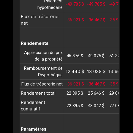
Paiement
-49 785 $
-49 785 $
-49 785 $
-
hypothécaire
Flux de trésorerie
-36 921 $
-36 467 $
-35 998 $
-
net
Rendements
Appréciation du prix
46 876 $
49 075 $
51 376 $
5
de la propriété
Remboursement de
12 440 $
13 038 $
13 665 $
1
l’hypothèque
Flux de trésorerie net
-36 921 $
-36 467 $
-35 998 $
-
Rendement total
22 395 $
25 646 $
29 043 $
3
Rendement
22 395 $
48 042 $
77 085 $
1
cumulatif
Paramètres