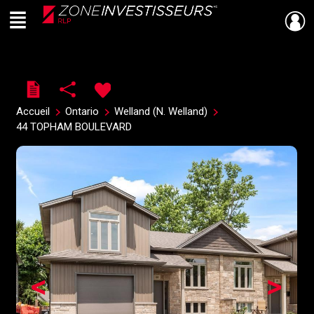
Menu
Live
En Direct
Accueil
Ontario
Welland (N. Welland)
44 TOPHAM BOULEVARD
<
>