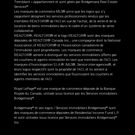
Tremblant » appartiennent et sont gérés par Bridgemarq Real Estate
Services
.
MD
Les marques de commerce MLS® ainsi que les logos qui s'y
rapportent désignent les services professionnels rendus par les
membres REALTORS® de l'ACI en vue de l'achat, de la vente et de la
location de biens immobiliers dans le cadre d'un système de vente
collaborative.
REALTOR®, REALTORS® et le logo REALTOR® sont des marques
déposées de REALTOR® Canada Inc., une compagnie dont la National
Association of REALTORS® et l'Association canadienne de
l’immobilier sont propriétaires. Les marques de commerce
REALTOR® servent à distinguer les services immobiliers offerts par
les courtiers et agents immobilier en tant que membres de l'ACI. Les
marques d'homologation S.I.A.® /MLS®, Service inter-agences®, et
leurs logos respectifs sont la propriété de l'ACI, et ils servent à
identifier les services immobiliers que fournissent les courtiers et
agents membres de l'ACI.
Royal LePage
est une marque de commerce déposée de la Banque
MD
Royale du Canada, utilisée sous licence par les Services immobiliers
Bridgemarq
.
MD
Bridgemarq
et ses logos / Services immobiliers Bridgemarq
sont
MD
MD
des marques de commerce déposées de Residential Income Fund L.P.
et sont utilisées sous licence par Services immobiliers Bridgemarq
MD
Inc.