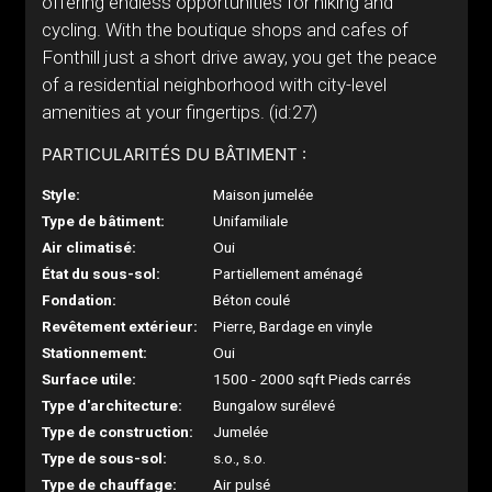
offering endless opportunities for hiking and
cycling. With the boutique shops and cafes of
Fonthill just a short drive away, you get the peace
of a residential neighborhood with city-level
amenities at your fingertips. (id:27)
PARTICULARITÉS DU BÂTIMENT :
Style:
Maison jumelée
Type de bâtiment:
Unifamiliale
Air climatisé:
Oui
État du sous-sol:
Partiellement aménagé
Fondation:
Béton coulé
Revêtement extérieur:
Pierre, Bardage en vinyle
Stationnement:
Oui
Surface utile:
1500 - 2000 sqft Pieds carrés
Type d'architecture:
Bungalow surélevé
Type de construction:
Jumelée
Type de sous-sol:
s.o., s.o.
Type de chauffage:
Air pulsé