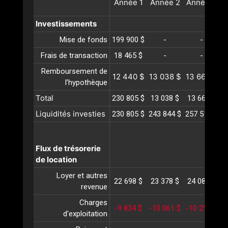
Année
1
Année
2
Année
3
A
Investissements
Mise de fonds
199 900 $
-
-
Frais de transaction
18 465 $
-
-
Remboursement de
12 440 $
13 038 $
13 665 $
1
l’hypothèque
Total
230 805 $
13 038 $
13 665 $
1
Liquidités investies
230 805 $
243 844 $
257 510 $
2
Flux de trésorerie
de location
Loyer et autres
22 698 $
23 378 $
24 080 $
2
revenue
Charges
-9 834 $
-10 061 $
-10 293 $
-
d'exploitation