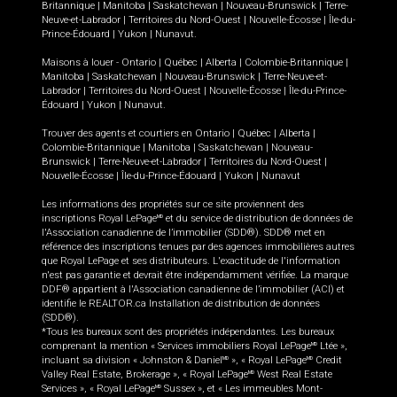
Britannique
|
Manitoba
|
Saskatchewan
|
Nouveau-Brunswick
|
Terre-
Neuve-et-Labrador
|
Territoires du Nord-Ouest
|
Nouvelle-Écosse
|
Île-du-
Prince-Édouard
|
Yukon
|
Nunavut
.
Maisons à louer -
Ontario
|
Québec
|
Alberta
|
Colombie-Britannique
|
Manitoba
|
Saskatchewan
|
Nouveau-Brunswick
|
Terre-Neuve-et-
Labrador
|
Territoires du Nord-Ouest
|
Nouvelle-Écosse
|
Île-du-Prince-
Édouard
|
Yukon
|
Nunavut
.
Trouver des agents et courtiers en
Ontario
|
Québec
|
Alberta
|
Colombie-Britannique
|
Manitoba
|
Saskatchewan
|
Nouveau-
Brunswick
|
Terre-Neuve-et-Labrador
|
Territoires du Nord-Ouest
|
Nouvelle-Écosse
|
Île-du-Prince-Édouard
|
Yukon
|
Nunavut
Les informations des propriétés sur ce site proviennent des
inscriptions Royal LePage
et du service de distribution de données de
MD
l'Association canadienne de l’immobilier (SDD®). SDD® met en
référence des inscriptions tenues par des agences immobilières autres
que Royal LePage et ses distributeurs. L'exactitude de l'information
n'est pas garantie et devrait être indépendamment vérifiée. La marque
DDF® appartient à l'Association canadienne de l’immobilier (ACI) et
identifie le REALTOR.ca Installation de distribution de données
(SDD®).
*Tous les bureaux sont des propriétés indépendantes. Les bureaux
comprenant la mention « Services immobiliers Royal LePage
Ltée »,
MD
incluant sa division « Johnston & Daniel
», « Royal LePage
Credit
MD
MD
Valley Real Estate, Brokerage », « Royal LePage
West Real Estate
MD
Services », « Royal LePage
Sussex », et « Les immeubles Mont-
MD