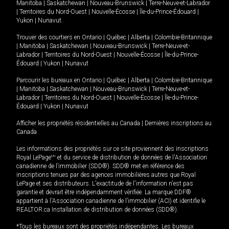
Manitoba
|
Saskatchewan
|
Nouveau-Brunswick
|
Terre-Neuve-et-Labrador
|
Territoires du Nord-Ouest
|
Nouvelle-Écosse
|
Île-du-Prince-Édouard
|
Yukon
|
Nunavut
.
Trouver des courtiers en
Ontario
|
Québec
|
Alberta
|
Colombie-Britannique
|
Manitoba
|
Saskatchewan
|
Nouveau-Brunswick
|
Terre-Neuve-et-
Labrador
|
Territoires du Nord-Ouest
|
Nouvelle-Écosse
|
Île-du-Prince-
Édouard
|
Yukon
|
Nunavut
Parcourir les bureaux en
Ontario
|
Québec
|
Alberta
|
Colombie-Britannique
|
Manitoba
|
Saskatchewan
|
Nouveau-Brunswick
|
Terre-Neuve-et-
Labrador
|
Territoires du Nord-Ouest
|
Nouvelle-Écosse
|
Île-du-Prince-
Édouard
|
Yukon
|
Nunavut
Afficher les propriétés résidentielles au Canada
|
Dernières inscriptions au
Canada
Les informations des propriétés sur ce site proviennent des inscriptions
Royal LePage
MD
et du service de distribution de données de l'Association
canadienne de l’immobilier (SDD®). SDD® met en référence des
inscriptions tenues par des agences immobilières autres que Royal
LePage et ses distributeurs. L'exactitude de l'information n'est pas
garantie et devrait être indépendamment vérifiée. La marque DDF®
appartient à l'Association canadienne de l’immobilier (ACI) et identifie le
REALTOR.ca Installation de distribution de données (SDD®).
*Tous les bureaux sont des propriétés indépendantes. Les bureaux