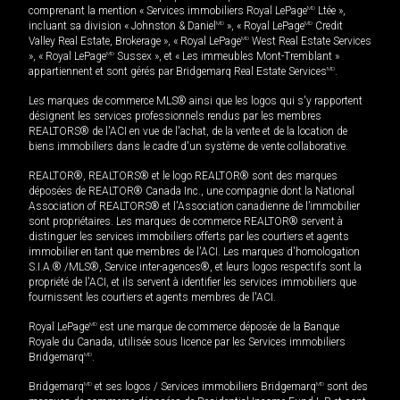
comprenant la mention « Services immobiliers Royal LePage
MD
Ltée »,
incluant sa division « Johnston & Daniel
MD
», « Royal LePage
MD
Credit
Valley Real Estate, Brokerage », « Royal LePage
MD
West Real Estate Services
», « Royal LePage
MD
Sussex », et « Les immeubles Mont-Tremblant »
appartiennent et sont gérés par Bridgemarq Real Estate Services
MD
.
Les marques de commerce MLS® ainsi que les logos qui s'y rapportent
désignent les services professionnels rendus par les membres
REALTORS® de l'ACI en vue de l'achat, de la vente et de la location de
biens immobiliers dans le cadre d'un système de vente collaborative.
REALTOR®, REALTORS® et le logo REALTOR® sont des marques
déposées de REALTOR® Canada Inc., une compagnie dont la National
Association of REALTORS® et l'Association canadienne de l’immobilier
sont propriétaires. Les marques de commerce REALTOR® servent à
distinguer les services immobiliers offerts par les courtiers et agents
immobilier en tant que membres de l'ACI. Les marques d'homologation
S.I.A.® /MLS®, Service inter-agences®, et leurs logos respectifs sont la
propriété de l'ACI, et ils servent à identifier les services immobiliers que
fournissent les courtiers et agents membres de l'ACI.
Royal LePage
MD
est une marque de commerce déposée de la Banque
Royale du Canada, utilisée sous licence par les Services immobiliers
Bridgemarq
MD
.
Bridgemarq
MD
et ses logos / Services immobiliers Bridgemarq
MD
sont des