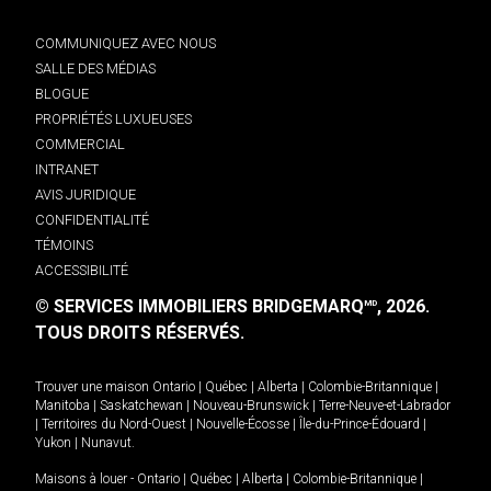
COMMUNIQUEZ AVEC NOUS
SALLE DES MÉDIAS
BLOGUE
PROPRIÉTÉS LUXUEUSES
COMMERCIAL
INTRANET
AVIS JURIDIQUE
CONFIDENTIALITÉ
TÉMOINS
ACCESSIBILITÉ
© SERVICES IMMOBILIERS BRIDGEMARQ
, 2026.
MD
TOUS DROITS RÉSERVÉS.
Trouver une maison
Ontario
|
Québec
|
Alberta
|
Colombie-Britannique
|
Manitoba
|
Saskatchewan
|
Nouveau-Brunswick
|
Terre-Neuve-et-Labrador
|
Territoires du Nord-Ouest
|
Nouvelle-Écosse
|
Île-du-Prince-Édouard
|
Yukon
|
Nunavut
.
Maisons à louer -
Ontario
|
Québec
|
Alberta
|
Colombie-Britannique
|