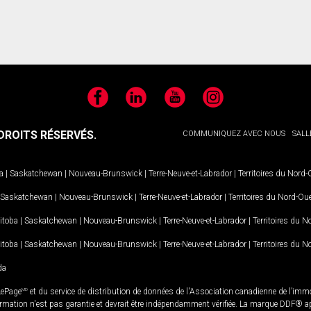
Facebook
LinkedIn
YouTube
Instagram
ROITS RÉSERVÉS.
COMMUNIQUEZ AVEC NOUS
SALL
a
|
Saskatchewan
|
Nouveau-Brunswick
|
Terre-Neuve-et-Labrador
|
Territoires du Nord
Saskatchewan
|
Nouveau-Brunswick
|
Terre-Neuve-et-Labrador
|
Territoires du Nord-Ou
itoba
|
Saskatchewan
|
Nouveau-Brunswick
|
Terre-Neuve-et-Labrador
|
Territoires du 
itoba
|
Saskatchewan
|
Nouveau-Brunswick
|
Terre-Neuve-et-Labrador
|
Territoires du 
da
LePage
MD
et du service de distribution de données de l'Association canadienne de l’im
rmation n'est pas garantie et devrait être indépendamment vérifiée. La marque DDF® appa