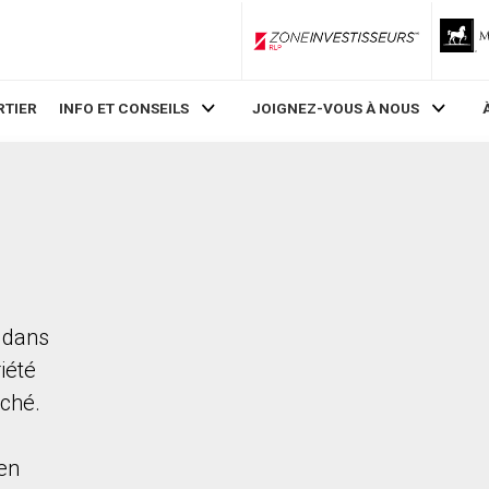
ZoneInvestisseurs RLP
RTIER
INFO ET CONSEILS
JOIGNEZ-VOUS À NOUS
d dans
iété
rché.
en