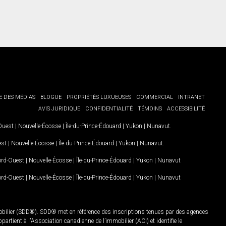
E DES MÉDIAS
BLOGUE
PROPRIÉTÉS LUXUEUSES
COMMERCIAL
INTRANET
AVIS JURIDIQUE
CONFIDENTIALITÉ
TÉMOINS
ACCESSIBILITÉ
-Ouest
|
Nouvelle-Écosse
|
Île-du-Prince-Édouard
|
Yukon
|
Nunavut
.
est
|
Nouvelle-Écosse
|
Île-du-Prince-Édouard
|
Yukon
|
Nunavut
.
Nord-Ouest
|
Nouvelle-Écosse
|
Île-du-Prince-Édouard
|
Yukon
|
Nunavut
Nord-Ouest
|
Nouvelle-Écosse
|
Île-du-Prince-Édouard
|
Yukon
|
Nunavut
mobilier (SDD®). SDD® met en référence des inscriptions tenues par des agences
rtient à l'Association canadienne de l’immobilier (ACI) et identifie le