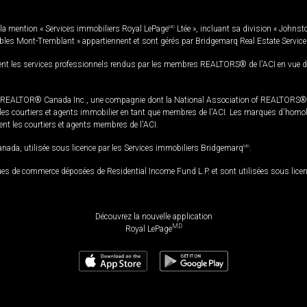
la mention « Services immobiliers Royal LePage
MD
Ltée », incluant sa division « Johnst
bles Mont-Tremblant » appartiennent et sont gérés par Bridgemarq Real Estate Servic
 les services professionnels rendus par les membres REALTORS® de l'ACI en vue de l'a
TOR® Canada Inc., une compagnie dont la National Association of REALTORS® et l'
s courtiers et agents immobilier en tant que membres de l'ACI. Les marques d'homolog
ssent les courtiers et agents membres de l'ACI.
da, utilisée sous licence par les Services immobiliers Bridgemarq
MD
.
s de commerce déposées de Residential Income Fund L.P. et sont utilisées sous lice
Découvrez la nouvelle application
MD
Royal LePage