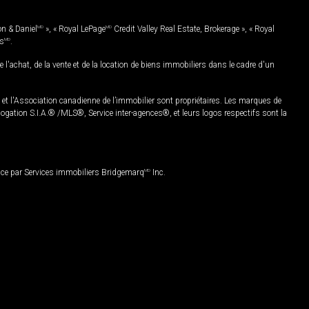
on & Daniel
MD
», « Royal LePage
MD
Credit Valley Real Estate, Brokerage », « Royal
es
MD
.
chat, de la vente et de la location de biens immobiliers dans le cadre d'un
Association canadienne de l’immobilier sont propriétaires. Les marques de
ation S.I.A.® /MLS®, Service inter-agences®, et leurs logos respectifs sont la
nce par Services immobiliers Bridgemarq
MD
Inc.