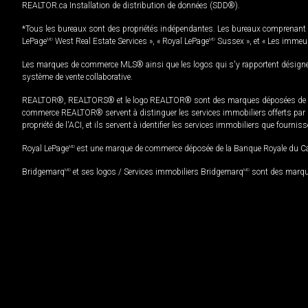
REALTOR.ca Installation de distribution de données (SDD®).
*Tous les bureaux sont des propriétés indépendantes. Les bureaux comprenant 
LePage
MD
West Real Estate Services », « Royal LePage
MD
Sussex », et « Les immeu
Les marques de commerce MLS® ainsi que les logos qui s'y rapportent désignent
système de vente collaborative.
REALTOR®, REALTORS® et le logo REALTOR® sont des marques déposées de REAL
commerce REALTOR® servent à distinguer les services immobiliers offerts par le
propriété de l'ACI, et ils servent à identifier les services immobiliers que fourni
Royal LePage
MD
est une marque de commerce déposée de la Banque Royale du Cana
Bridgemarq
MD
et ses logos / Services immobiliers Bridgemarq
MD
sont des marque