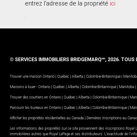
entrez l'adresse de la propriété
ici
.
© SERVICES IMMOBILIERS BRIDGEMARQ
, 2026.
TOUS D
MD
Trouver une maison
Ontario
|
Québec
|
Alberta
|
Colombie-Britannique
|
Manitob
Maisons à louer -
Ontario
|
Québec
|
Alberta
|
Colombie-Britannique
|
Manitoba
|
Trouver des courtiers en
Ontario
|
Québec
|
Alberta
|
Colombie-Britannique
|
Man
Parcourir les bureaux en
Ontario
|
Québec
|
Alberta
|
Colombie-Britannique
|
Man
Afficher les propriétés résidentielles au Canada
|
Dernières inscriptions au Cana
Les informations des propriétés sur ce site proviennent des inscriptions Royal 
immobilières autres que Royal LePage et ses distributeurs. L'exactitude de l'info