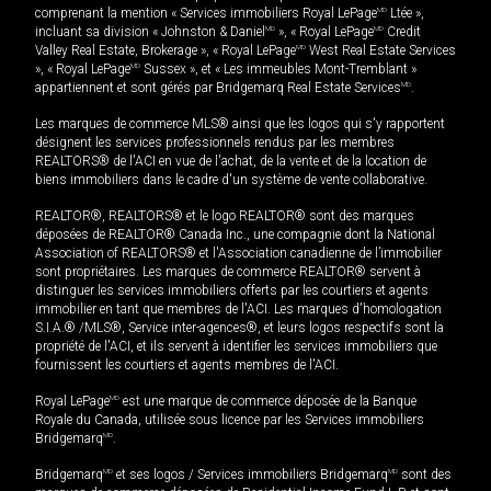
comprenant la mention « Services immobiliers Royal LePage
MD
Ltée »,
incluant sa division « Johnston & Daniel
MD
», « Royal LePage
MD
Credit
Valley Real Estate, Brokerage », « Royal LePage
MD
West Real Estate Services
», « Royal LePage
MD
Sussex », et « Les immeubles Mont-Tremblant »
appartiennent et sont gérés par Bridgemarq Real Estate Services
MD
.
Les marques de commerce MLS® ainsi que les logos qui s'y rapportent
désignent les services professionnels rendus par les membres
REALTORS® de l'ACI en vue de l'achat, de la vente et de la location de
biens immobiliers dans le cadre d'un système de vente collaborative.
REALTOR®, REALTORS® et le logo REALTOR® sont des marques
déposées de REALTOR® Canada Inc., une compagnie dont la National
Association of REALTORS® et l'Association canadienne de l’immobilier
sont propriétaires. Les marques de commerce REALTOR® servent à
distinguer les services immobiliers offerts par les courtiers et agents
immobilier en tant que membres de l'ACI. Les marques d'homologation
S.I.A.® /MLS®, Service inter-agences®, et leurs logos respectifs sont la
propriété de l'ACI, et ils servent à identifier les services immobiliers que
fournissent les courtiers et agents membres de l'ACI.
Royal LePage
MD
est une marque de commerce déposée de la Banque
Royale du Canada, utilisée sous licence par les Services immobiliers
Bridgemarq
MD
.
Bridgemarq
MD
et ses logos / Services immobiliers Bridgemarq
MD
sont des