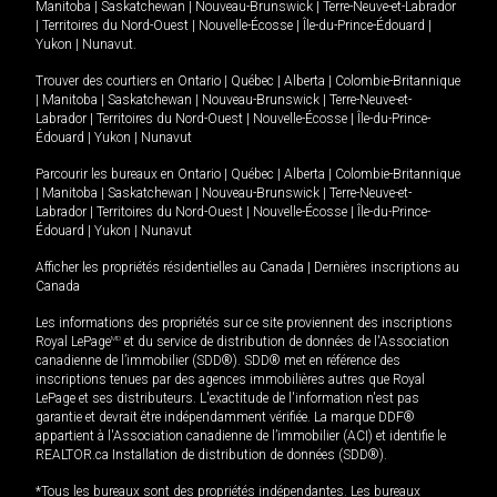
Manitoba
|
Saskatchewan
|
Nouveau-Brunswick
|
Terre-Neuve-et-Labrador
|
Territoires du Nord-Ouest
|
Nouvelle-Écosse
|
Île-du-Prince-Édouard
|
Yukon
|
Nunavut
.
Trouver des courtiers en
Ontario
|
Québec
|
Alberta
|
Colombie-Britannique
|
Manitoba
|
Saskatchewan
|
Nouveau-Brunswick
|
Terre-Neuve-et-
Labrador
|
Territoires du Nord-Ouest
|
Nouvelle-Écosse
|
Île-du-Prince-
Édouard
|
Yukon
|
Nunavut
Parcourir les bureaux en
Ontario
|
Québec
|
Alberta
|
Colombie-Britannique
|
Manitoba
|
Saskatchewan
|
Nouveau-Brunswick
|
Terre-Neuve-et-
Labrador
|
Territoires du Nord-Ouest
|
Nouvelle-Écosse
|
Île-du-Prince-
Édouard
|
Yukon
|
Nunavut
Afficher les propriétés résidentielles au Canada
|
Dernières inscriptions au
Canada
Les informations des propriétés sur ce site proviennent des inscriptions
Royal LePage
MD
et du service de distribution de données de l'Association
canadienne de l’immobilier (SDD®). SDD® met en référence des
inscriptions tenues par des agences immobilières autres que Royal
LePage et ses distributeurs. L'exactitude de l'information n'est pas
garantie et devrait être indépendamment vérifiée. La marque DDF®
appartient à l'Association canadienne de l’immobilier (ACI) et identifie le
REALTOR.ca Installation de distribution de données (SDD®).
*Tous les bureaux sont des propriétés indépendantes. Les bureaux