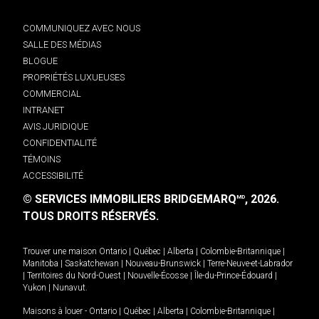
COMMUNIQUEZ AVEC NOUS
SALLE DES MÉDIAS
BLOGUE
PROPRIÉTÉS LUXUEUSES
COMMERCIAL
INTRANET
AVIS JURIDIQUE
CONFIDENTIALITÉ
TÉMOINS
ACCESSIBILITÉ
© SERVICES IMMOBILIERS BRIDGEMARQ
, 2026.
MD
TOUS DROITS RÉSERVÉS.
Trouver une maison
Ontario
|
Québec
|
Alberta
|
Colombie-Britannique
|
Manitoba
|
Saskatchewan
|
Nouveau-Brunswick
|
Terre-Neuve-et-Labrador
|
Territoires du Nord-Ouest
|
Nouvelle-Écosse
|
Île-du-Prince-Édouard
|
Yukon
|
Nunavut
.
Maisons à louer -
Ontario
|
Québec
|
Alberta
|
Colombie-Britannique
|