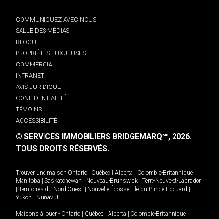
COMMUNIQUEZ AVEC NOUS
SALLE DES MÉDIAS
BLOGUE
PROPRIÉTÉS LUXUEUSES
COMMERCIAL
INTRANET
AVIS JURIDIQUE
CONFIDENTIALITÉ
TÉMOINS
ACCESSIBILITÉ
© SERVICES IMMOBILIERS BRIDGEMARQ
, 2026.
MD
TOUS DROITS RÉSERVÉS.
Trouver une maison
Ontario
|
Québec
|
Alberta
|
Colombie-Britannique
|
Manitoba
|
Saskatchewan
|
Nouveau-Brunswick
|
Terre-Neuve-et-Labrador
|
Territoires du Nord-Ouest
|
Nouvelle-Écosse
|
Île-du-Prince-Édouard
|
Yukon
|
Nunavut
.
Maisons à louer -
Ontario
|
Québec
|
Alberta
|
Colombie-Britannique
|