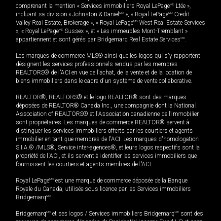
comprenant la mention « Services immobiliers Royal LePage
MD
Ltée »,
incluant sa division « Johnston & Daniel
MD
», « Royal LePage
MD
Credit
Valley Real Estate, Brokerage », « Royal LePage
MD
West Real Estate Services
», « Royal LePage
MD
Sussex », et « Les immeubles Mont-Tremblant »
appartiennent et sont gérés par Bridgemarq Real Estate Services
MD
.
Les marques de commerce MLS® ainsi que les logos qui s'y rapportent
désignent les services professionnels rendus par les membres
REALTORS® de l'ACI en vue de l'achat, de la vente et de la location de
biens immobiliers dans le cadre d'un système de vente collaborative.
REALTOR®, REALTORS® et le logo REALTOR® sont des marques
déposées de REALTOR® Canada Inc., une compagnie dont la National
Association of REALTORS® et l'Association canadienne de l’immobilier
sont propriétaires. Les marques de commerce REALTOR® servent à
distinguer les services immobiliers offerts par les courtiers et agents
immobilier en tant que membres de l'ACI. Les marques d'homologation
S.I.A.® /MLS®, Service inter-agences®, et leurs logos respectifs sont la
propriété de l'ACI, et ils servent à identifier les services immobiliers que
fournissent les courtiers et agents membres de l'ACI.
Royal LePage
MD
est une marque de commerce déposée de la Banque
Royale du Canada, utilisée sous licence par les Services immobiliers
Bridgemarq
MD
.
Bridgemarq
MD
et ses logos / Services immobiliers Bridgemarq
MD
sont des