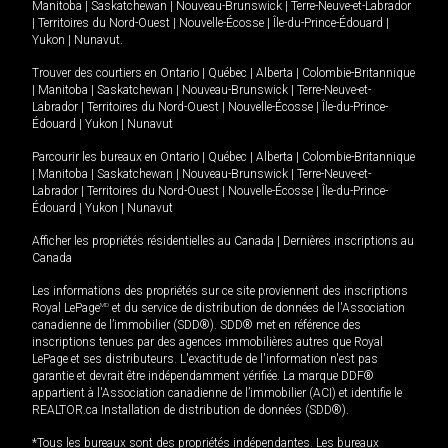
Manitoba
|
Saskatchewan
|
Nouveau-Brunswick
|
Terre-Neuve-et-Labrador
|
Territoires du Nord-Ouest
|
Nouvelle-Écosse
|
Île-du-Prince-Édouard
|
Yukon
|
Nunavut
.
Trouver des courtiers en
Ontario
|
Québec
|
Alberta
|
Colombie-Britannique
|
Manitoba
|
Saskatchewan
|
Nouveau-Brunswick
|
Terre-Neuve-et-
Labrador
|
Territoires du Nord-Ouest
|
Nouvelle-Écosse
|
Île-du-Prince-
Édouard
|
Yukon
|
Nunavut
Parcourir les bureaux en
Ontario
|
Québec
|
Alberta
|
Colombie-Britannique
|
Manitoba
|
Saskatchewan
|
Nouveau-Brunswick
|
Terre-Neuve-et-
Labrador
|
Territoires du Nord-Ouest
|
Nouvelle-Écosse
|
Île-du-Prince-
Édouard
|
Yukon
|
Nunavut
Afficher les propriétés résidentielles au Canada
|
Dernières inscriptions au
Canada
Les informations des propriétés sur ce site proviennent des inscriptions
Royal LePage
MD
et du service de distribution de données de l'Association
canadienne de l’immobilier (SDD®). SDD® met en référence des
inscriptions tenues par des agences immobilières autres que Royal
LePage et ses distributeurs. L'exactitude de l'information n'est pas
garantie et devrait être indépendamment vérifiée. La marque DDF®
appartient à l'Association canadienne de l’immobilier (ACI) et identifie le
REALTOR.ca Installation de distribution de données (SDD®).
*Tous les bureaux sont des propriétés indépendantes. Les bureaux