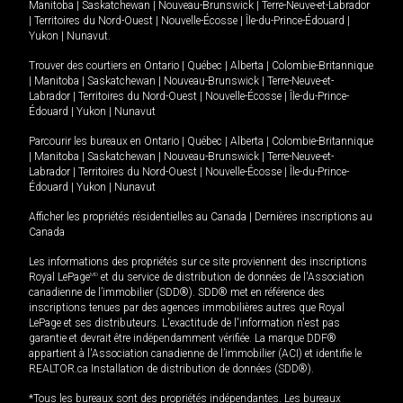
Manitoba
|
Saskatchewan
|
Nouveau-Brunswick
|
Terre-Neuve-et-Labrador
|
Territoires du Nord-Ouest
|
Nouvelle-Écosse
|
Île-du-Prince-Édouard
|
Yukon
|
Nunavut
.
Trouver des courtiers en
Ontario
|
Québec
|
Alberta
|
Colombie-Britannique
|
Manitoba
|
Saskatchewan
|
Nouveau-Brunswick
|
Terre-Neuve-et-
Labrador
|
Territoires du Nord-Ouest
|
Nouvelle-Écosse
|
Île-du-Prince-
Édouard
|
Yukon
|
Nunavut
Parcourir les bureaux en
Ontario
|
Québec
|
Alberta
|
Colombie-Britannique
|
Manitoba
|
Saskatchewan
|
Nouveau-Brunswick
|
Terre-Neuve-et-
Labrador
|
Territoires du Nord-Ouest
|
Nouvelle-Écosse
|
Île-du-Prince-
Édouard
|
Yukon
|
Nunavut
Afficher les propriétés résidentielles au Canada
|
Dernières inscriptions au
Canada
Les informations des propriétés sur ce site proviennent des inscriptions
Royal LePage
MD
et du service de distribution de données de l'Association
canadienne de l’immobilier (SDD®). SDD® met en référence des
inscriptions tenues par des agences immobilières autres que Royal
LePage et ses distributeurs. L'exactitude de l'information n'est pas
garantie et devrait être indépendamment vérifiée. La marque DDF®
appartient à l'Association canadienne de l’immobilier (ACI) et identifie le
REALTOR.ca Installation de distribution de données (SDD®).
*Tous les bureaux sont des propriétés indépendantes. Les bureaux