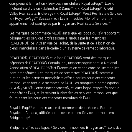
comprenant la mention « Services immobiliers Royal LePage
MD
Ltée »,
incluant sa division « Johnston & Daniel
MD
», « Royal LePage
MD
Credit
Valley Real Estate, Brokerage », « Royal LePage
MD
West Real Estate Services
», « Royal LePage
MD
Sussex », et « Les immeubles Mont-Tremblant »
appartiennent et sont gérés par Bridgemarq Real Estate Services
MD
.
Les marques de commerce MLS® ainsi que les logos qui s'y rapportent
désignent les services professionnels rendus par les membres
REALTORS® de l'ACI en vue de l'achat, de la vente et de la location de
biens immobiliers dans le cadre d'un système de vente collaborative.
REALTOR®, REALTORS® et le logo REALTOR® sont des marques
déposées de REALTOR® Canada Inc., une compagnie dont la National
Association of REALTORS® et l'Association canadienne de l’immobilier
sont propriétaires. Les marques de commerce REALTOR® servent à
distinguer les services immobiliers offerts par les courtiers et agents
immobilier en tant que membres de l'ACI. Les marques d'homologation
S.I.A.® /MLS®, Service inter-agences®, et leurs logos respectifs sont la
propriété de l'ACI, et ils servent à identifier les services immobiliers que
fournissent les courtiers et agents membres de l'ACI.
Royal LePage
MD
est une marque de commerce déposée de la Banque
Royale du Canada, utilisée sous licence par les Services immobiliers
Bridgemarq
MD
.
Bridgemarq
MD
et ses logos / Services immobiliers Bridgemarq
MD
sont des