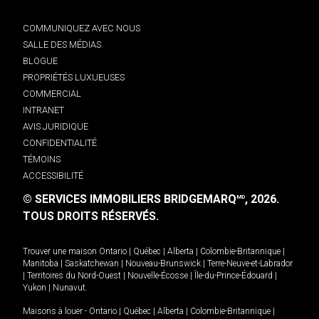
COMMUNIQUEZ AVEC NOUS
SALLE DES MÉDIAS
BLOGUE
PROPRIÉTÉS LUXUEUSES
COMMERCIAL
INTRANET
AVIS JURIDIQUE
CONFIDENTIALITÉ
TÉMOINS
ACCESSIBILITÉ
© SERVICES IMMOBILIERS BRIDGEMARQ
, 2026.
MD
TOUS DROITS RÉSERVÉS.
Trouver une maison
Ontario
|
Québec
|
Alberta
|
Colombie-Britannique
|
Manitoba
|
Saskatchewan
|
Nouveau-Brunswick
|
Terre-Neuve-et-Labrador
|
Territoires du Nord-Ouest
|
Nouvelle-Écosse
|
Île-du-Prince-Édouard
|
Yukon
|
Nunavut
.
Maisons à louer -
Ontario
|
Québec
|
Alberta
|
Colombie-Britannique
|