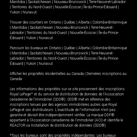
Manitoba
|
Saskatchewan
|
Nouveau-Brunswick
|
Terre-Neuve-et-Labrador
|
Territoires du Nord-Ouest
|
Nouvelle-Écosse
|
Île-du-Prince-Édouard
|
Yukon
|
Nunavut
.
Trouver des courtiers en
Ontario
|
Québec
|
Alberta
|
Colombie-Britannique
|
Manitoba
|
Saskatchewan
|
Nouveau-Brunswick
|
Terre-Neuve-et-
Labrador
|
Territoires du Nord-Ouest
|
Nouvelle-Écosse
|
Île-du-Prince-
Édouard
|
Yukon
|
Nunavut
Parcourir les bureaux en
Ontario
|
Québec
|
Alberta
|
Colombie-Britannique
|
Manitoba
|
Saskatchewan
|
Nouveau-Brunswick
|
Terre-Neuve-et-
Labrador
|
Territoires du Nord-Ouest
|
Nouvelle-Écosse
|
Île-du-Prince-
Édouard
|
Yukon
|
Nunavut
Afficher les propriétés résidentielles au Canada
|
Dernières inscriptions au
Canada
Les informations des propriétés sur ce site proviennent des inscriptions
Royal LePage
MD
et du service de distribution de données de l'Association
canadienne de l’immobilier (SDD®). SDD® met en référence des
inscriptions tenues par des agences immobilières autres que Royal
LePage et ses distributeurs. L'exactitude de l'information n'est pas
garantie et devrait être indépendamment vérifiée. La marque DDF®
appartient à l'Association canadienne de l’immobilier (ACI) et identifie le
REALTOR.ca Installation de distribution de données (SDD®).
*Tous les bureaux sont des propriétés indépendantes. Les bureaux