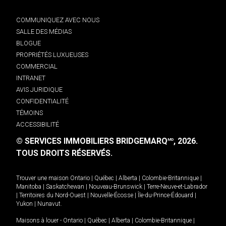
COMMUNIQUEZ AVEC NOUS
SALLE DES MÉDIAS
BLOGUE
PROPRIÉTÉS LUXUEUSES
COMMERCIAL
INTRANET
AVIS JURIDIQUE
CONFIDENTIALITÉ
TÉMOINS
ACCESSIBILITÉ
© SERVICES IMMOBILIERS BRIDGEMARQ
, 2026.
MD
TOUS DROITS RÉSERVÉS.
Trouver une maison
Ontario
|
Québec
|
Alberta
|
Colombie-Britannique
|
Manitoba
|
Saskatchewan
|
Nouveau-Brunswick
|
Terre-Neuve-et-Labrador
|
Territoires du Nord-Ouest
|
Nouvelle-Écosse
|
Île-du-Prince-Édouard
|
Yukon
|
Nunavut
.
Maisons à louer -
Ontario
|
Québec
|
Alberta
|
Colombie-Britannique
|