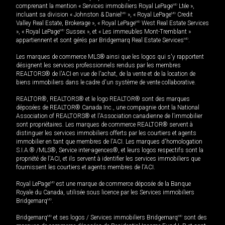
comprenant la mention « Services immobiliers Royal LePage
MD
Ltée »,
incluant sa division « Johnston & Daniel
MD
», « Royal LePage
MD
Credit
Valley Real Estate, Brokerage », « Royal LePage
MD
West Real Estate Services
», « Royal LePage
MD
Sussex », et « Les immeubles Mont-Tremblant »
appartiennent et sont gérés par Bridgemarq Real Estate Services
MD
.
Les marques de commerce MLS® ainsi que les logos qui s'y rapportent
désignent les services professionnels rendus par les membres
REALTORS® de l'ACI en vue de l'achat, de la vente et de la location de
biens immobiliers dans le cadre d'un système de vente collaborative.
REALTOR®, REALTORS® et le logo REALTOR® sont des marques
déposées de REALTOR® Canada Inc., une compagnie dont la National
Association of REALTORS® et l'Association canadienne de l’immobilier
sont propriétaires. Les marques de commerce REALTOR® servent à
distinguer les services immobiliers offerts par les courtiers et agents
immobilier en tant que membres de l'ACI. Les marques d'homologation
S.I.A.® /MLS®, Service inter-agences®, et leurs logos respectifs sont la
propriété de l'ACI, et ils servent à identifier les services immobiliers que
fournissent les courtiers et agents membres de l'ACI.
Royal LePage
MD
est une marque de commerce déposée de la Banque
Royale du Canada, utilisée sous licence par les Services immobiliers
Bridgemarq
MD
.
Bridgemarq
MD
et ses logos / Services immobiliers Bridgemarq
MD
sont des