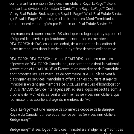
comprenant la mention « Services immobiliers Royal LePage
MD
Ltée »,
incluant sa division « Johnston & Daniel
MD
», « Royal LePage
MD
Credit
Valley Real Estate, Brokerage », « Royal LePage
MD
West Real Estate Services
», « Royal LePage
MD
Sussex », et « Les immeubles Mont-Tremblant »
appartiennent et sont gérés par Bridgemarq Real Estate Services
MD
.
Les marques de commerce MLS® ainsi que les logos qui s'y rapportent
désignent les services professionnels rendus par les membres
REALTORS® de l'ACI en vue de l'achat, de la vente et de la location de
biens immobiliers dans le cadre d'un système de vente collaborative.
REALTOR®, REALTORS® et le logo REALTOR® sont des marques
déposées de REALTOR® Canada Inc., une compagnie dont la National
Association of REALTORS® et l'Association canadienne de l’immobilier
sont propriétaires. Les marques de commerce REALTOR® servent à
distinguer les services immobiliers offerts par les courtiers et agents
immobilier en tant que membres de l'ACI. Les marques d'homologation
S.I.A.® /MLS®, Service inter-agences®, et leurs logos respectifs sont la
propriété de l'ACI, et ils servent à identifier les services immobiliers que
fournissent les courtiers et agents membres de l'ACI.
Royal LePage
MD
est une marque de commerce déposée de la Banque
Royale du Canada, utilisée sous licence par les Services immobiliers
Bridgemarq
MD
.
Bridgemarq
MD
et ses logos / Services immobiliers Bridgemarq
MD
sont des