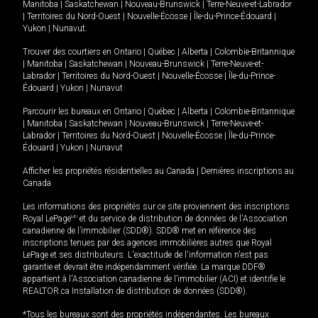
Manitoba
|
Saskatchewan
|
Nouveau-Brunswick
|
Terre-Neuve-et-Labrador
|
Territoires du Nord-Ouest
|
Nouvelle-Écosse
|
Île-du-Prince-Édouard
|
Yukon
|
Nunavut
.
Trouver des courtiers en
Ontario
|
Québec
|
Alberta
|
Colombie-Britannique
|
Manitoba
|
Saskatchewan
|
Nouveau-Brunswick
|
Terre-Neuve-et-
Labrador
|
Territoires du Nord-Ouest
|
Nouvelle-Écosse
|
Île-du-Prince-
Édouard
|
Yukon
|
Nunavut
Parcourir les bureaux en
Ontario
|
Québec
|
Alberta
|
Colombie-Britannique
|
Manitoba
|
Saskatchewan
|
Nouveau-Brunswick
|
Terre-Neuve-et-
Labrador
|
Territoires du Nord-Ouest
|
Nouvelle-Écosse
|
Île-du-Prince-
Édouard
|
Yukon
|
Nunavut
Afficher les propriétés résidentielles au Canada
|
Dernières inscriptions au
Canada
Les informations des propriétés sur ce site proviennent des inscriptions
Royal LePage
MD
et du service de distribution de données de l'Association
canadienne de l’immobilier (SDD®). SDD® met en référence des
inscriptions tenues par des agences immobilières autres que Royal
LePage et ses distributeurs. L'exactitude de l'information n'est pas
garantie et devrait être indépendamment vérifiée. La marque DDF®
appartient à l'Association canadienne de l’immobilier (ACI) et identifie le
REALTOR.ca Installation de distribution de données (SDD®).
*Tous les bureaux sont des propriétés indépendantes. Les bureaux