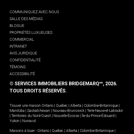
COMMUNIQUEZ AVEC NOUS
SALLE DES MÉDIAS
BLOGUE
PROPRIÉTÉS LUXUEUSES
COMMERCIAL
INTRANET
AVIS JURIDIQUE
CONFIDENTIALITÉ
TÉMOINS
ACCESSIBILITÉ
© SERVICES IMMOBILIERS BRIDGEMARQ
, 2026.
MD
TOUS DROITS RÉSERVÉS.
Trouver une maison
Ontario
|
Québec
|
Alberta
|
Colombie-Britannique
|
Manitoba
|
Saskatchewan
|
Nouveau-Brunswick
|
Terre-Neuve-et-Labrador
|
Territoires du Nord-Ouest
|
Nouvelle-Écosse
|
Île-du-Prince-Édouard
|
Yukon
|
Nunavut
.
Maisons à louer -
Ontario
|
Québec
|
Alberta
|
Colombie-Britannique
|