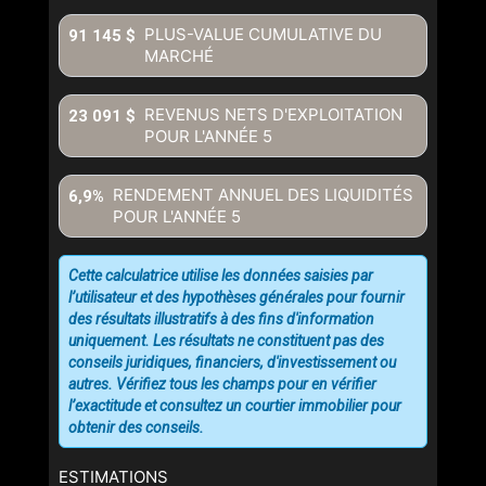
PLUS-VALUE CUMULATIVE DU
91 145 $
MARCHÉ
REVENUS NETS D'EXPLOITATION
23 091 $
POUR L'ANNÉE
5
RENDEMENT ANNUEL DES LIQUIDITÉS
6,9%
POUR L'ANNÉE
5
Cette calculatrice utilise les données saisies par
l’utilisateur et des hypothèses générales pour fournir
des résultats illustratifs à des fins d'information
uniquement. Les résultats ne constituent pas des
conseils juridiques, financiers, d'investissement ou
autres. Vérifiez tous les champs pour en vérifier
l’exactitude et consultez un courtier immobilier pour
obtenir des conseils.
ESTIMATIONS