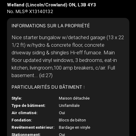
Welland (Lincoln/Crowland) ON, L3B 4Y3
No. MLS® X13140132
INFORMATIONS SUR LA PROPRIÉTÉ
Nice starter bungalow w/detached garage (13 x 22
1/2 ft) w/hydro & concrete floor, concrete
driveway siding & shingles Hi-eff furnace. Main
floor updated vinyl windows, 3 bedrooms, eat-in
kitchen, livingroom,100 amp breakers, c/air. Full
basement... (id:27)
PARTICULARITÉS DU BÂTIMENT :
Style:
Maison détachée
Type de bâtiment:
Unifamiliale
Air climatisé:
Oui
Fondation:
Blocs de béton
Revêtement extérieur:
Bardage en vinyle
Stationnement:
Oui