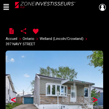
Menu
Live
En Direct
Accueil
Ontario
Welland (Lincoln/Crowland)
397 NAVY STREET
<
>