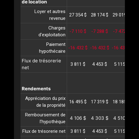
de location
Loyer et autres
27 354 $
28 174 $
29 019 $
29
revenue
Charges
-7 110 $
-7 288 $
-7 472 $
-
d'exploitation
Paiement
-16 432 $
-16 432 $
-16 432 $
-1
hypothécaire
Flux de trésorerie
3 811 $
4 453 $
5 115 $
5
net
Rendements
Appréciation du prix
16 495 $
17 319 $
18 185 $
19
de la propriété
Remboursement de
4 106 $
4 303 $
4 510 $
4
l’hypothèque
Flux de trésorerie net
3 811 $
4 453 $
5 115 $
5