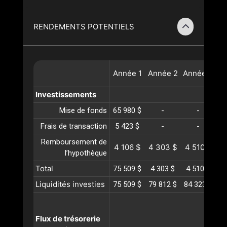
RENDEMENTS POTENTIELS
Année
1
Année
2
Année
3
A
Investissements
Mise de fonds
65 980 $
-
-
Frais de transaction
5 423 $
-
-
Remboursement de
4 106 $
4 303 $
4 510 $
4
l’hypothèque
Total
75 509 $
4 303 $
4 510 $
4
Liquidités investies
75 509 $
79 812 $
84 323 $
89
Flux de trésorerie