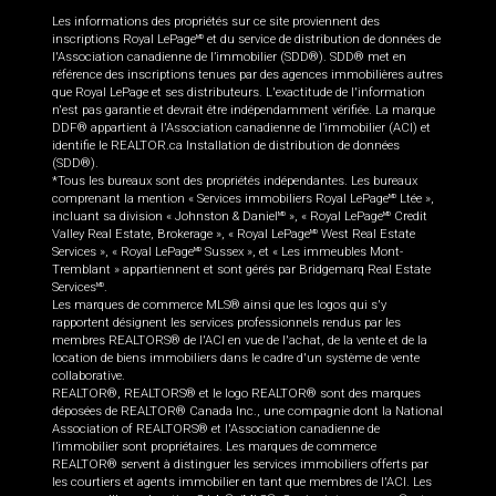
Les informations des propriétés sur ce site proviennent des
inscriptions Royal LePage
et du service de distribution de données de
MD
l'Association canadienne de l’immobilier (SDD®). SDD® met en
référence des inscriptions tenues par des agences immobilières autres
que Royal LePage et ses distributeurs. L'exactitude de l'information
n'est pas garantie et devrait être indépendamment vérifiée. La marque
DDF® appartient à l'Association canadienne de l’immobilier (ACI) et
identifie le REALTOR.ca Installation de distribution de données
(SDD®).
*Tous les bureaux sont des propriétés indépendantes. Les bureaux
comprenant la mention « Services immobiliers Royal LePage
Ltée »,
MD
incluant sa division « Johnston & Daniel
», « Royal LePage
Credit
MD
MD
Valley Real Estate, Brokerage », « Royal LePage
West Real Estate
MD
Services », « Royal LePage
Sussex », et « Les immeubles Mont-
MD
Tremblant » appartiennent et sont gérés par Bridgemarq Real Estate
Services
.
MD
Les marques de commerce MLS® ainsi que les logos qui s'y
rapportent désignent les services professionnels rendus par les
membres REALTORS® de l'ACI en vue de l'achat, de la vente et de la
location de biens immobiliers dans le cadre d'un système de vente
collaborative.
REALTOR®, REALTORS® et le logo REALTOR® sont des marques
déposées de REALTOR® Canada Inc., une compagnie dont la National
Association of REALTORS® et l'Association canadienne de
l’immobilier sont propriétaires. Les marques de commerce
REALTOR® servent à distinguer les services immobiliers offerts par
les courtiers et agents immobilier en tant que membres de l'ACI. Les