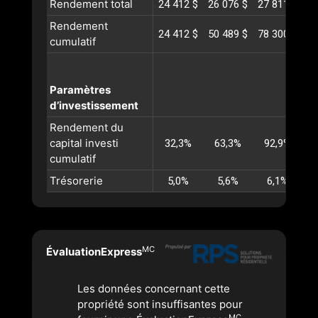
Rendement total
24 412 $
26 076 $
27 811 $
29
Rendement
24 412 $
50 489 $
78 300 $
10
cumulatif
Paramètres
d’investissement
Rendement du
capital investi
32,3%
63,3%
92,9%
1
cumulatif
Trésorerie
5,0%
5,6%
6,1%
MC
ÉvaluationExpress
Les données concernant cette
propriété sont insuffisantes pour
MC