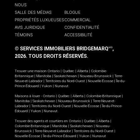
NOUS
SALLE DES MÉDIAS
BLOGUE
PROPRIÉTÉS LUXUEUSES
COMMERCIAL
AVIS JURIDIQUE
CONFIDENTIALITÉ
TÉMOINS
ACCESSIBILITÉ
© SERVICES IMMOBILIERS BRIDGEMARQ
,
MD
2026.
TOUS DROITS RÉSERVÉS.
Trouver une maison
Ontario
|
Québec
|
Alberta
|
Colombie-
Britannique
|
Manitoba
|
Saskatchewan
|
Nouveau-Brunswick
|
Terre-
Neuve-et-Labrador
|
Territoires du Nord-Ouest
|
Nouvelle-Écosse
|
Île-du-
Prince-Édouard
|
Yukon
|
Nunavut
.
Maisons à louer -
Ontario
|
Québec
|
Alberta
|
Colombie-Britannique
|
Manitoba
|
Saskatchewan
|
Nouveau-Brunswick
|
Terre-Neuve-et-
Labrador
|
Territoires du Nord-Ouest
|
Nouvelle-Écosse
|
Île-du-Prince-
Édouard
|
Yukon
|
Nunavut
.
Trouver des agents et courtiers en
Ontario
|
Québec
|
Alberta
|
Colombie-Britannique
|
Manitoba
|
Saskatchewan
|
Nouveau-
Brunswick
|
Terre-Neuve-et-Labrador
|
Territoires du Nord-Ouest
|
Nouvelle-Écosse
|
Île-du-Prince-Édouard
|
Yukon
|
Nunavut