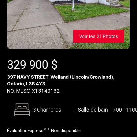
Voir les 21 Photos
329 900
$
397 NAVY STREET, Welland (Lincoln/Crowland),
Ontario, L3B 4Y3
NO. MLS® X13140132
3 Chambres
1
Salle de bain
700 - 110
MC
ÉvaluationExpress
:
Non disponible