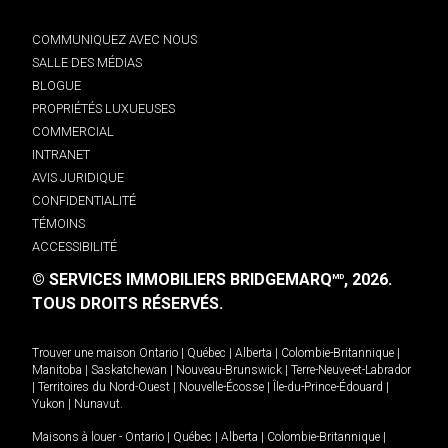
COMMUNIQUEZ AVEC NOUS
SALLE DES MÉDIAS
BLOGUE
PROPRIÉTÉS LUXUEUSES
COMMERCIAL
INTRANET
AVIS JURIDIQUE
CONFIDENTIALITÉ
TÉMOINS
ACCESSIBILITÉ
© SERVICES IMMOBILIERS BRIDGEMARQ
, 2026.
MD
TOUS DROITS RÉSERVÉS.
Trouver une maison
Ontario
|
Québec
|
Alberta
|
Colombie-Britannique
|
Manitoba
|
Saskatchewan
|
Nouveau-Brunswick
|
Terre-Neuve-et-Labrador
|
Territoires du Nord-Ouest
|
Nouvelle-Écosse
|
Île-du-Prince-Édouard
|
Yukon
|
Nunavut
.
Maisons à louer -
Ontario
|
Québec
|
Alberta
|
Colombie-Britannique
|