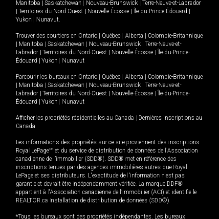
Manitoba
|
Saskatchewan
|
Nouveau-Brunswick
|
Terre-Neuve-et-Labrador
|
Territoires du Nord-Ouest
|
Nouvelle-Écosse
|
Île-du-Prince-Édouard
|
Yukon
|
Nunavut
.
Trouver des courtiers en
Ontario
|
Québec
|
Alberta
|
Colombie-Britannique
|
Manitoba
|
Saskatchewan
|
Nouveau-Brunswick
|
Terre-Neuve-et-
Labrador
|
Territoires du Nord-Ouest
|
Nouvelle-Écosse
|
Île-du-Prince-
Édouard
|
Yukon
|
Nunavut
Parcourir les bureaux en
Ontario
|
Québec
|
Alberta
|
Colombie-Britannique
|
Manitoba
|
Saskatchewan
|
Nouveau-Brunswick
|
Terre-Neuve-et-
Labrador
|
Territoires du Nord-Ouest
|
Nouvelle-Écosse
|
Île-du-Prince-
Édouard
|
Yukon
|
Nunavut
Afficher les propriétés résidentielles au Canada
|
Dernières inscriptions au
Canada
Les informations des propriétés sur ce site proviennent des inscriptions
Royal LePage
MD
et du service de distribution de données de l'Association
canadienne de l’immobilier (SDD®). SDD® met en référence des
inscriptions tenues par des agences immobilières autres que Royal
LePage et ses distributeurs. L'exactitude de l'information n'est pas
garantie et devrait être indépendamment vérifiée. La marque DDF®
appartient à l'Association canadienne de l’immobilier (ACI) et identifie le
REALTOR.ca Installation de distribution de données (SDD®).
*Tous les bureaux sont des propriétés indépendantes. Les bureaux