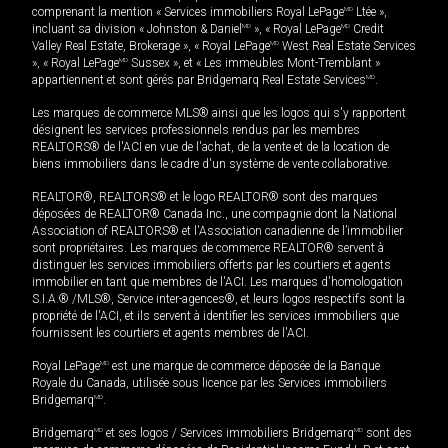
comprenant la mention « Services immobiliers Royal LePage
MD
Ltée »,
incluant sa division « Johnston & Daniel
MD
», « Royal LePage
MD
Credit
Valley Real Estate, Brokerage », « Royal LePage
MD
West Real Estate Services
», « Royal LePage
MD
Sussex », et « Les immeubles Mont-Tremblant »
appartiennent et sont gérés par Bridgemarq Real Estate Services
MD
.
Les marques de commerce MLS® ainsi que les logos qui s'y rapportent
désignent les services professionnels rendus par les membres
REALTORS® de l'ACI en vue de l'achat, de la vente et de la location de
biens immobiliers dans le cadre d'un système de vente collaborative.
REALTOR®, REALTORS® et le logo REALTOR® sont des marques
déposées de REALTOR® Canada Inc., une compagnie dont la National
Association of REALTORS® et l'Association canadienne de l’immobilier
sont propriétaires. Les marques de commerce REALTOR® servent à
distinguer les services immobiliers offerts par les courtiers et agents
immobilier en tant que membres de l'ACI. Les marques d'homologation
S.I.A.® /MLS®, Service inter-agences®, et leurs logos respectifs sont la
propriété de l'ACI, et ils servent à identifier les services immobiliers que
fournissent les courtiers et agents membres de l'ACI.
Royal LePage
MD
est une marque de commerce déposée de la Banque
Royale du Canada, utilisée sous licence par les Services immobiliers
Bridgemarq
MD
.
Bridgemarq
MD
et ses logos / Services immobiliers Bridgemarq
MD
sont des