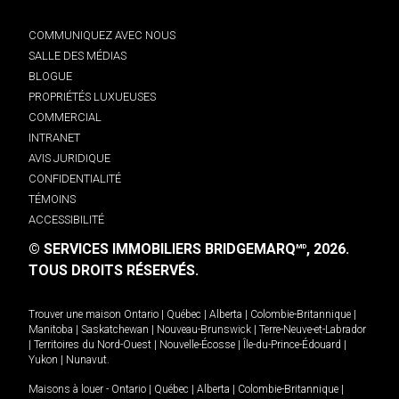
COMMUNIQUEZ AVEC NOUS
SALLE DES MÉDIAS
BLOGUE
PROPRIÉTÉS LUXUEUSES
COMMERCIAL
INTRANET
AVIS JURIDIQUE
CONFIDENTIALITÉ
TÉMOINS
ACCESSIBILITÉ
© SERVICES IMMOBILIERS BRIDGEMARQ
, 2026.
MD
TOUS DROITS RÉSERVÉS.
Trouver une maison
Ontario
|
Québec
|
Alberta
|
Colombie-Britannique
|
Manitoba
|
Saskatchewan
|
Nouveau-Brunswick
|
Terre-Neuve-et-Labrador
|
Territoires du Nord-Ouest
|
Nouvelle-Écosse
|
Île-du-Prince-Édouard
|
Yukon
|
Nunavut
.
Maisons à louer -
Ontario
|
Québec
|
Alberta
|
Colombie-Britannique
|