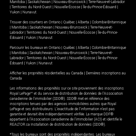
Manitoba
|
Saskatchewan
|
Nouveau-Brunswick
|
Terre-Neuve-et-Labrador
|
Territoires du Nord-Ouest
|
Nouvelle-Écosse
|
Île-du-Prince-Édouard
|
Yukon
|
Nunavut
.
Trouver des courtiers en
Ontario
|
Québec
|
Alberta
|
Colombie-Britannique
|
Manitoba
|
Saskatchewan
|
Nouveau-Brunswick
|
Terre-Neuve-et-
Labrador
|
Territoires du Nord-Ouest
|
Nouvelle-Écosse
|
Île-du-Prince-
Édouard
|
Yukon
|
Nunavut
Parcourir les bureaux en
Ontario
|
Québec
|
Alberta
|
Colombie-Britannique
|
Manitoba
|
Saskatchewan
|
Nouveau-Brunswick
|
Terre-Neuve-et-
Labrador
|
Territoires du Nord-Ouest
|
Nouvelle-Écosse
|
Île-du-Prince-
Édouard
|
Yukon
|
Nunavut
Afficher les propriétés résidentielles au Canada
|
Dernières inscriptions au
Canada
Les informations des propriétés sur ce site proviennent des inscriptions
Royal LePage
MD
et du service de distribution de données de l'Association
canadienne de l’immobilier (SDD®). SDD® met en référence des
inscriptions tenues par des agences immobilières autres que Royal
LePage et ses distributeurs. L'exactitude de l'information n'est pas
garantie et devrait être indépendamment vérifiée. La marque DDF®
appartient à l'Association canadienne de l’immobilier (ACI) et identifie le
REALTOR.ca Installation de distribution de données (SDD®).
*Tous les bureaux sont des propriétés indépendantes. Les bureaux