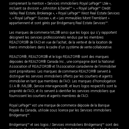
comprenant la mention « Services immobiliers Royal LePage
MD
Ltée »,
incluant sa division « Johnston & Daniel
MD
», « Royal LePage
MD
Credit
Valley Real Estate, Brokerage », « Royal LePage
MD
West Real Estate Services
», « Royal LePage
MD
Sussex », et « Les immeubles Mont-Tremblant »
appartiennent et sont gérés par Bridgemarq Real Estate Services
MD
.
Les marques de commerce MLS® ainsi que les logos qui s'y rapportent
désignent les services professionnels rendus par les membres
REALTORS® de l'ACI en vue de l'achat, de la vente et de la location de
biens immobiliers dans le cadre d'un système de vente collaborative.
REALTOR®, REALTORS® et le logo REALTOR® sont des marques
déposées de REALTOR® Canada Inc., une compagnie dont la National
Association of REALTORS® et l'Association canadienne de l’immobilier
sont propriétaires. Les marques de commerce REALTOR® servent à
distinguer les services immobiliers offerts par les courtiers et agents
immobilier en tant que membres de l'ACI. Les marques d'homologation
S.I.A.® /MLS®, Service inter-agences®, et leurs logos respectifs sont la
propriété de l'ACI, et ils servent à identifier les services immobiliers que
fournissent les courtiers et agents membres de l'ACI.
Royal LePage
MD
est une marque de commerce déposée de la Banque
Royale du Canada, utilisée sous licence par les Services immobiliers
Bridgemarq
MD
.
Bridgemarq
MD
et ses logos / Services immobiliers Bridgemarq
MD
sont des