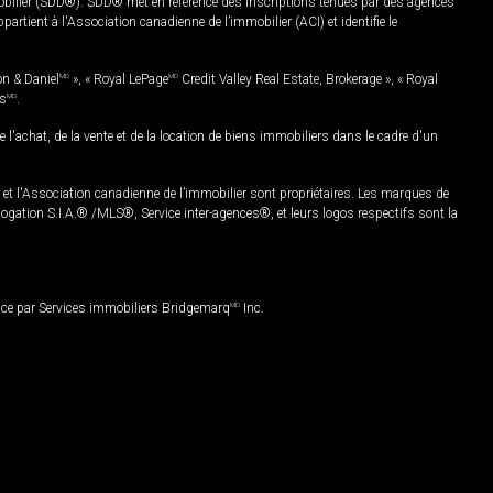
mobilier (SDD®). SDD® met en référence des inscriptions tenues par des agences
rtient à l'Association canadienne de l’immobilier (ACI) et identifie le
on & Daniel
MD
», « Royal LePage
MD
Credit Valley Real Estate, Brokerage », « Royal
es
MD
.
chat, de la vente et de la location de biens immobiliers dans le cadre d'un
Association canadienne de l’immobilier sont propriétaires. Les marques de
ation S.I.A.® /MLS®, Service inter-agences®, et leurs logos respectifs sont la
nce par Services immobiliers Bridgemarq
MD
Inc.