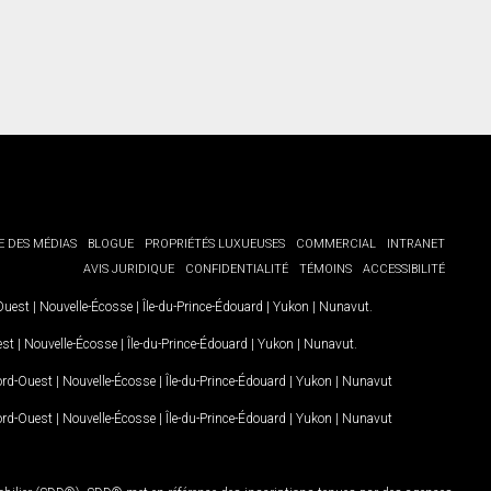
E DES MÉDIAS
BLOGUE
PROPRIÉTÉS LUXUEUSES
COMMERCIAL
INTRANET
AVIS JURIDIQUE
CONFIDENTIALITÉ
TÉMOINS
ACCESSIBILITÉ
-Ouest
|
Nouvelle-Écosse
|
Île-du-Prince-Édouard
|
Yukon
|
Nunavut
.
est
|
Nouvelle-Écosse
|
Île-du-Prince-Édouard
|
Yukon
|
Nunavut
.
Nord-Ouest
|
Nouvelle-Écosse
|
Île-du-Prince-Édouard
|
Yukon
|
Nunavut
Nord-Ouest
|
Nouvelle-Écosse
|
Île-du-Prince-Édouard
|
Yukon
|
Nunavut