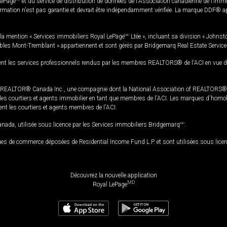
LePage
et du service de distribution de données de l'Association canadienne de l’im
rmation n'est pas garantie et devrait être indépendamment vérifiée. La marque DDF® appa
la mention « Services immobiliers Royal LePage
MD
Ltée », incluant sa division « Johnst
bles Mont-Tremblant » appartiennent et sont gérés par Bridgemarq Real Estate Servic
 les services professionnels rendus par les membres REALTORS® de l'ACI en vue de l'a
TOR® Canada Inc., une compagnie dont la National Association of REALTORS® et l'
s courtiers et agents immobilier en tant que membres de l'ACI. Les marques d'homolog
ssent les courtiers et agents membres de l'ACI.
da, utilisée sous licence par les Services immobiliers Bridgemarq
MD
.
s de commerce déposées de Residential Income Fund L.P. et sont utilisées sous lice
Découvrez la nouvelle application
MD
Royal LePage