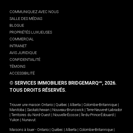
COMMUNIQUEZ AVEC NOUS
SALLE DES MÉDIAS
BLOGUE
PROPRIÉTÉS LUXUEUSES
COMMERCIAL
INTRANET
AVIS JURIDIQUE
CONFIDENTIALITÉ
TÉMOINS
ACCESSIBILITÉ
© SERVICES IMMOBILIERS BRIDGEMARQ
, 2026.
MD
TOUS DROITS RÉSERVÉS.
Trouver une maison
Ontario
|
Québec
|
Alberta
|
Colombie-Britannique
|
Manitoba
|
Saskatchewan
|
Nouveau-Brunswick
|
Terre-Neuve-et-Labrador
|
Territoires du Nord-Ouest
|
Nouvelle-Écosse
|
Île-du-Prince-Édouard
|
Yukon
|
Nunavut
.
Maisons à louer -
Ontario
|
Québec
|
Alberta
|
Colombie-Britannique
|