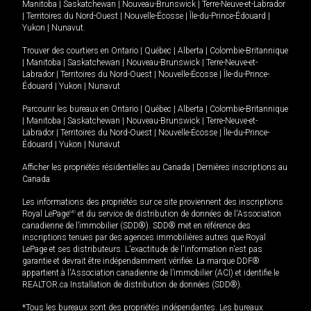
Manitoba
|
Saskatchewan
|
Nouveau-Brunswick
|
Terre-Neuve-et-Labrador
|
Territoires du Nord-Ouest
|
Nouvelle-Écosse
|
Île-du-Prince-Édouard
|
Yukon
|
Nunavut
.
Trouver des courtiers en
Ontario
|
Québec
|
Alberta
|
Colombie-Britannique
|
Manitoba
|
Saskatchewan
|
Nouveau-Brunswick
|
Terre-Neuve-et-
Labrador
|
Territoires du Nord-Ouest
|
Nouvelle-Écosse
|
Île-du-Prince-
Édouard
|
Yukon
|
Nunavut
Parcourir les bureaux en
Ontario
|
Québec
|
Alberta
|
Colombie-Britannique
|
Manitoba
|
Saskatchewan
|
Nouveau-Brunswick
|
Terre-Neuve-et-
Labrador
|
Territoires du Nord-Ouest
|
Nouvelle-Écosse
|
Île-du-Prince-
Édouard
|
Yukon
|
Nunavut
Afficher les propriétés résidentielles au Canada
|
Dernières inscriptions au
Canada
Les informations des propriétés sur ce site proviennent des inscriptions
Royal LePage
MD
et du service de distribution de données de l'Association
canadienne de l’immobilier (SDD®). SDD® met en référence des
inscriptions tenues par des agences immobilières autres que Royal
LePage et ses distributeurs. L'exactitude de l'information n'est pas
garantie et devrait être indépendamment vérifiée. La marque DDF®
appartient à l'Association canadienne de l’immobilier (ACI) et identifie le
REALTOR.ca Installation de distribution de données (SDD®).
*Tous les bureaux sont des propriétés indépendantes. Les bureaux