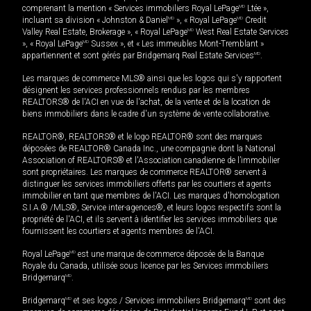
comprenant la mention « Services immobiliers Royal LePage
MD
Ltée »,
incluant sa division « Johnston & Daniel
MD
», « Royal LePage
MD
Credit
Valley Real Estate, Brokerage », « Royal LePage
MD
West Real Estate Services
», « Royal LePage
MD
Sussex », et « Les immeubles Mont-Tremblant »
appartiennent et sont gérés par Bridgemarq Real Estate Services
MD
.
Les marques de commerce MLS® ainsi que les logos qui s'y rapportent
désignent les services professionnels rendus par les membres
REALTORS® de l'ACI en vue de l'achat, de la vente et de la location de
biens immobiliers dans le cadre d'un système de vente collaborative.
REALTOR®, REALTORS® et le logo REALTOR® sont des marques
déposées de REALTOR® Canada Inc., une compagnie dont la National
Association of REALTORS® et l'Association canadienne de l’immobilier
sont propriétaires. Les marques de commerce REALTOR® servent à
distinguer les services immobiliers offerts par les courtiers et agents
immobilier en tant que membres de l'ACI. Les marques d'homologation
S.I.A.® /MLS®, Service inter-agences®, et leurs logos respectifs sont la
propriété de l'ACI, et ils servent à identifier les services immobiliers que
fournissent les courtiers et agents membres de l'ACI.
Royal LePage
MD
est une marque de commerce déposée de la Banque
Royale du Canada, utilisée sous licence par les Services immobiliers
Bridgemarq
MD
.
Bridgemarq
MD
et ses logos / Services immobiliers Bridgemarq
MD
sont des