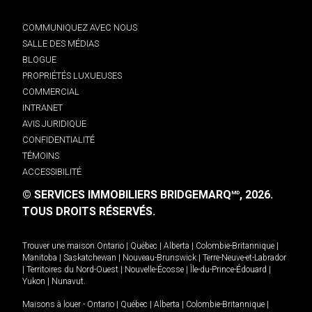
COMMUNIQUEZ AVEC NOUS
SALLE DES MÉDIAS
BLOGUE
PROPRIÉTÉS LUXUEUSES
COMMERCIAL
INTRANET
AVIS JURIDIQUE
CONFIDENTIALITÉ
TÉMOINS
ACCESSIBILITÉ
© SERVICES IMMOBILIERS BRIDGEMARQ
, 2026.
MD
TOUS DROITS RÉSERVÉS.
Trouver une maison
Ontario
|
Québec
|
Alberta
|
Colombie-Britannique
|
Manitoba
|
Saskatchewan
|
Nouveau-Brunswick
|
Terre-Neuve-et-Labrador
|
Territoires du Nord-Ouest
|
Nouvelle-Écosse
|
Île-du-Prince-Édouard
|
Yukon
|
Nunavut
.
Maisons à louer -
Ontario
|
Québec
|
Alberta
|
Colombie-Britannique
|