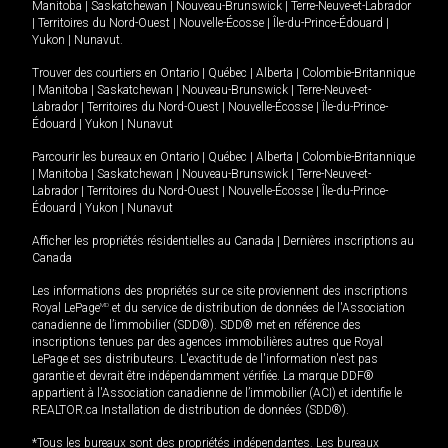
Manitoba
|
Saskatchewan
|
Nouveau-Brunswick
|
Terre-Neuve-et-Labrador
|
Territoires du Nord-Ouest
|
Nouvelle-Écosse
|
Île-du-Prince-Édouard
|
Yukon
|
Nunavut
.
Trouver des courtiers en
Ontario
|
Québec
|
Alberta
|
Colombie-Britannique
|
Manitoba
|
Saskatchewan
|
Nouveau-Brunswick
|
Terre-Neuve-et-
Labrador
|
Territoires du Nord-Ouest
|
Nouvelle-Écosse
|
Île-du-Prince-
Édouard
|
Yukon
|
Nunavut
Parcourir les bureaux en
Ontario
|
Québec
|
Alberta
|
Colombie-Britannique
|
Manitoba
|
Saskatchewan
|
Nouveau-Brunswick
|
Terre-Neuve-et-
Labrador
|
Territoires du Nord-Ouest
|
Nouvelle-Écosse
|
Île-du-Prince-
Édouard
|
Yukon
|
Nunavut
Afficher les propriétés résidentielles au Canada
|
Dernières inscriptions au
Canada
Les informations des propriétés sur ce site proviennent des inscriptions
Royal LePage
MD
et du service de distribution de données de l'Association
canadienne de l’immobilier (SDD®). SDD® met en référence des
inscriptions tenues par des agences immobilières autres que Royal
LePage et ses distributeurs. L'exactitude de l'information n'est pas
garantie et devrait être indépendamment vérifiée. La marque DDF®
appartient à l'Association canadienne de l’immobilier (ACI) et identifie le
REALTOR.ca Installation de distribution de données (SDD®).
*Tous les bureaux sont des propriétés indépendantes. Les bureaux