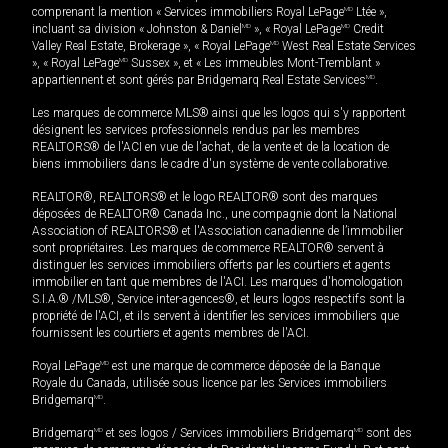
comprenant la mention « Services immobiliers Royal LePage
MD
Ltée »,
incluant sa division « Johnston & Daniel
MD
», « Royal LePage
MD
Credit
Valley Real Estate, Brokerage », « Royal LePage
MD
West Real Estate Services
», « Royal LePage
MD
Sussex », et « Les immeubles Mont-Tremblant »
appartiennent et sont gérés par Bridgemarq Real Estate Services
MD
.
Les marques de commerce MLS® ainsi que les logos qui s'y rapportent
désignent les services professionnels rendus par les membres
REALTORS® de l'ACI en vue de l'achat, de la vente et de la location de
biens immobiliers dans le cadre d'un système de vente collaborative.
REALTOR®, REALTORS® et le logo REALTOR® sont des marques
déposées de REALTOR® Canada Inc., une compagnie dont la National
Association of REALTORS® et l'Association canadienne de l’immobilier
sont propriétaires. Les marques de commerce REALTOR® servent à
distinguer les services immobiliers offerts par les courtiers et agents
immobilier en tant que membres de l'ACI. Les marques d'homologation
S.I.A.® /MLS®, Service inter-agences®, et leurs logos respectifs sont la
propriété de l'ACI, et ils servent à identifier les services immobiliers que
fournissent les courtiers et agents membres de l'ACI.
Royal LePage
MD
est une marque de commerce déposée de la Banque
Royale du Canada, utilisée sous licence par les Services immobiliers
Bridgemarq
MD
.
Bridgemarq
MD
et ses logos / Services immobiliers Bridgemarq
MD
sont des