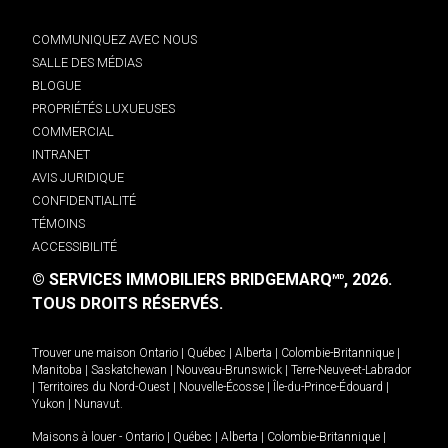
COMMUNIQUEZ AVEC NOUS
SALLE DES MÉDIAS
BLOGUE
PROPRIÉTÉS LUXUEUSES
COMMERCIAL
INTRANET
AVIS JURIDIQUE
CONFIDENTIALITÉ
TÉMOINS
ACCESSIBILITÉ
© SERVICES IMMOBILIERS BRIDGEMARQ
, 2026.
MD
TOUS DROITS RÉSERVÉS.
Trouver une maison
Ontario
|
Québec
|
Alberta
|
Colombie-Britannique
|
Manitoba
|
Saskatchewan
|
Nouveau-Brunswick
|
Terre-Neuve-et-Labrador
|
Territoires du Nord-Ouest
|
Nouvelle-Écosse
|
Île-du-Prince-Édouard
|
Yukon
|
Nunavut
.
Maisons à louer -
Ontario
|
Québec
|
Alberta
|
Colombie-Britannique
|