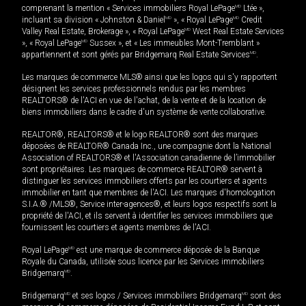
comprenant la mention « Services immobiliers Royal LePage
MD
Ltée »,
incluant sa division « Johnston & Daniel
MD
», « Royal LePage
MD
Credit
Valley Real Estate, Brokerage », « Royal LePage
MD
West Real Estate Services
», « Royal LePage
MD
Sussex », et « Les immeubles Mont-Tremblant »
appartiennent et sont gérés par Bridgemarq Real Estate Services
MD
.
Les marques de commerce MLS® ainsi que les logos qui s'y rapportent
désignent les services professionnels rendus par les membres
REALTORS® de l'ACI en vue de l'achat, de la vente et de la location de
biens immobiliers dans le cadre d'un système de vente collaborative.
REALTOR®, REALTORS® et le logo REALTOR® sont des marques
déposées de REALTOR® Canada Inc., une compagnie dont la National
Association of REALTORS® et l'Association canadienne de l’immobilier
sont propriétaires. Les marques de commerce REALTOR® servent à
distinguer les services immobiliers offerts par les courtiers et agents
immobilier en tant que membres de l'ACI. Les marques d'homologation
S.I.A.® /MLS®, Service inter-agences®, et leurs logos respectifs sont la
propriété de l'ACI, et ils servent à identifier les services immobiliers que
fournissent les courtiers et agents membres de l'ACI.
Royal LePage
MD
est une marque de commerce déposée de la Banque
Royale du Canada, utilisée sous licence par les Services immobiliers
Bridgemarq
MD
.
Bridgemarq
MD
et ses logos / Services immobiliers Bridgemarq
MD
sont des