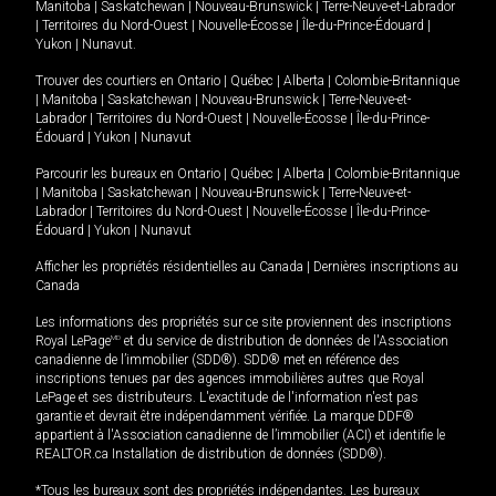
Manitoba
|
Saskatchewan
|
Nouveau-Brunswick
|
Terre-Neuve-et-Labrador
|
Territoires du Nord-Ouest
|
Nouvelle-Écosse
|
Île-du-Prince-Édouard
|
Yukon
|
Nunavut
.
Trouver des courtiers en
Ontario
|
Québec
|
Alberta
|
Colombie-Britannique
|
Manitoba
|
Saskatchewan
|
Nouveau-Brunswick
|
Terre-Neuve-et-
Labrador
|
Territoires du Nord-Ouest
|
Nouvelle-Écosse
|
Île-du-Prince-
Édouard
|
Yukon
|
Nunavut
Parcourir les bureaux en
Ontario
|
Québec
|
Alberta
|
Colombie-Britannique
|
Manitoba
|
Saskatchewan
|
Nouveau-Brunswick
|
Terre-Neuve-et-
Labrador
|
Territoires du Nord-Ouest
|
Nouvelle-Écosse
|
Île-du-Prince-
Édouard
|
Yukon
|
Nunavut
Afficher les propriétés résidentielles au Canada
|
Dernières inscriptions au
Canada
Les informations des propriétés sur ce site proviennent des inscriptions
Royal LePage
MD
et du service de distribution de données de l'Association
canadienne de l’immobilier (SDD®). SDD® met en référence des
inscriptions tenues par des agences immobilières autres que Royal
LePage et ses distributeurs. L'exactitude de l'information n'est pas
garantie et devrait être indépendamment vérifiée. La marque DDF®
appartient à l'Association canadienne de l’immobilier (ACI) et identifie le
REALTOR.ca Installation de distribution de données (SDD®).
*Tous les bureaux sont des propriétés indépendantes. Les bureaux