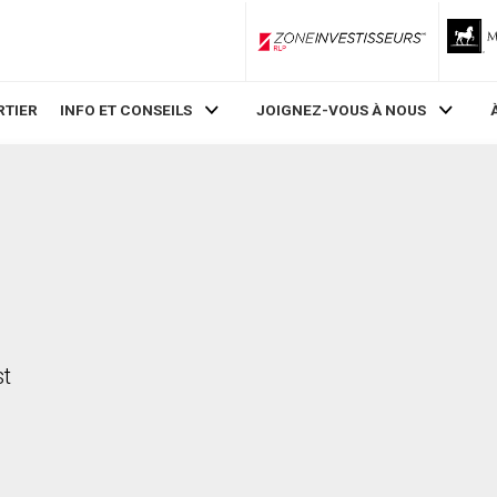
ZoneInvestisseurs RLP
RTIER
INFO ET CONSEILS
JOIGNEZ-VOUS À NOUS
st