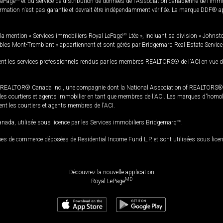
LePage
et du service de distribution de données de l'Association canadienne de l’im
rmation n'est pas garantie et devrait être indépendamment vérifiée. La marque DDF® appa
la mention « Services immobiliers Royal LePage
MD
Ltée », incluant sa division « Johnst
bles Mont-Tremblant » appartiennent et sont gérés par Bridgemarq Real Estate Servic
 les services professionnels rendus par les membres REALTORS® de l'ACI en vue de l'a
TOR® Canada Inc., une compagnie dont la National Association of REALTORS® et l'
s courtiers et agents immobilier en tant que membres de l'ACI. Les marques d'homolog
ssent les courtiers et agents membres de l'ACI.
da, utilisée sous licence par les Services immobiliers Bridgemarq
MD
.
s de commerce déposées de Residential Income Fund L.P. et sont utilisées sous lice
Découvrez la nouvelle application
MD
Royal LePage