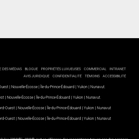
E DES MÉDIAS
BLOGUE
PROPRIÉTÉS LUXUEUSES
COMMERCIAL
INTRANET
AVIS JURIDIQUE
CONFIDENTIALITÉ
TÉMOINS
ACCESSIBILITÉ
-Ouest
|
Nouvelle-Écosse
|
Île-du-Prince-Édouard
|
Yukon
|
Nunavut
.
est
|
Nouvelle-Écosse
|
Île-du-Prince-Édouard
|
Yukon
|
Nunavut
.
Nord-Ouest
|
Nouvelle-Écosse
|
Île-du-Prince-Édouard
|
Yukon
|
Nunavut
Nord-Ouest
|
Nouvelle-Écosse
|
Île-du-Prince-Édouard
|
Yukon
|
Nunavut