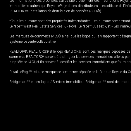
Les informations des propriétés sur ce site proviennent des inscriptions Royal 
immobilières autres que Royal LePage et ses distributeurs. L'exactitude de l'info
REALTOR.ca Installation de distribution de données (SDD®).
*Tous les bureaux sont des propriétés indépendantes. Les bureaux comprenant 
LePage
MD
West Real Estate Services », « Royal LePage
MD
Sussex », et « Les immeu
Les marques de commerce MLS® ainsi que les logos qui s'y rapportent désignent
système de vente collaborative.
REALTOR®, REALTORS® et le logo REALTOR® sont des marques déposées de REAL
commerce REALTOR® servent à distinguer les services immobiliers offerts par le
propriété de l'ACI, et ils servent à identifier les services immobiliers que fourni
Royal LePage
MD
est une marque de commerce déposée de la Banque Royale du Cana
Bridgemarq
MD
et ses logos / Services immobiliers Bridgemarq
MD
sont des marque