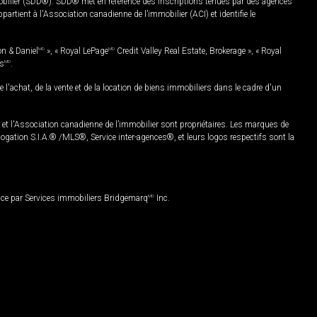
mobilier (SDD®). SDD® met en référence des inscriptions tenues par des agences
rtient à l'Association canadienne de l’immobilier (ACI) et identifie le
on & Daniel
MD
», « Royal LePage
MD
Credit Valley Real Estate, Brokerage », « Royal
es
MD
.
chat, de la vente et de la location de biens immobiliers dans le cadre d'un
Association canadienne de l’immobilier sont propriétaires. Les marques de
ation S.I.A.® /MLS®, Service inter-agences®, et leurs logos respectifs sont la
nce par Services immobiliers Bridgemarq
MD
Inc.