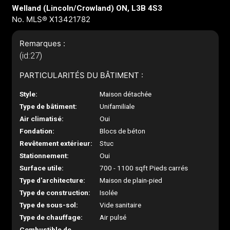
Welland (Lincoln/Crowland) ON, L3B 4S3
No. MLS® X13421782
Remarques :
(id:27)
PARTICULARITÉS DU BÂTIMENT :
Style:
Maison détachée
Type de bâtiment:
Unifamiliale
Air climatisé:
Oui
Fondation:
Blocs de béton
Revêtement extérieur:
Stuc
Stationnement:
Oui
Surface utile:
700 - 1100 sqft Pieds carrés
Type d'architecture:
Maison de plain-pied
Type de construction:
Isolée
Type de sous-sol:
Vide sanitaire
Type de chauffage:
Air pulsé
Combustible de