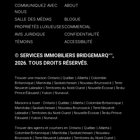
COMMUNIQUEZ AVEC
ABOUT
NOUS
SALLE DES MÉDIAS
BLOGUE
PROPRIÉTÉS LUXUEUSES
COMMERCIAL
AVIS JURIDIQUE
CONFIDENTIALITÉ
TÉMOINS
ACCESSIBILITÉ
© SERVICES IMMOBILIERS BRIDGEMARQ
,
MD
2026.
TOUS DROITS RÉSERVÉS.
Trouver une maison
Ontario
|
Québec
|
Alberta
|
Colombie-
Britannique
|
Manitoba
|
Saskatchewan
|
Nouveau-Brunswick
|
Terre-
Neuve-et-Labrador
|
Territoires du Nord-Ouest
|
Nouvelle-Écosse
|
Île-du-
Prince-Édouard
|
Yukon
|
Nunavut
.
Maisons à louer -
Ontario
|
Québec
|
Alberta
|
Colombie-Britannique
|
Manitoba
|
Saskatchewan
|
Nouveau-Brunswick
|
Terre-Neuve-et-
Labrador
|
Territoires du Nord-Ouest
|
Nouvelle-Écosse
|
Île-du-Prince-
Édouard
|
Yukon
|
Nunavut
.
Trouver des agents et courtiers en
Ontario
|
Québec
|
Alberta
|
Colombie-Britannique
|
Manitoba
|
Saskatchewan
|
Nouveau-
Brunswick
|
Terre-Neuve-et-Labrador
|
Territoires du Nord-Ouest
|