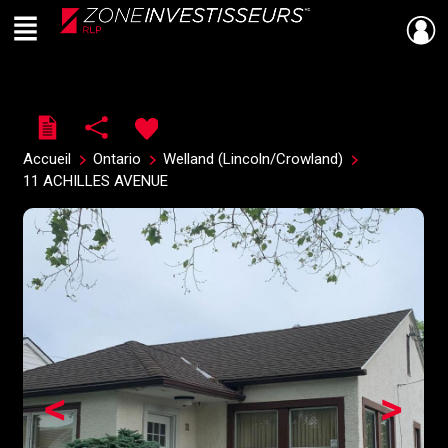
Menu
Live
En Direct
Accueil
Ontario
Welland (Lincoln/Crowland)
11 ACHILLES AVENUE
<
>