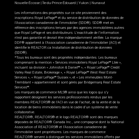
Nouvelle-Écosse
|
Île-du-Prince-Édouard
|
Yukon
|
Nunavut
Les informations des propriétés sur ce site proviennent des
inscriptions Royal LePage
et du service de distribution de données de
MD
l'Association canadienne de l’immobilier (SDD®). SDD® met en
référence des inscriptions tenues par des agences immobilières autres
que Royal LePage et ses distributeurs. L'exactitude de l'information
n'est pas garantie et devrait être indépendamment vérifiée. La marque
DDF® appartient à l'Association canadienne de l’immobilier (ACI) et
identifie le REALTOR.ca Installation de distribution de données
(SDD®).
*Tous les bureaux sont des propriétés indépendantes. Les bureaux
comprenant la mention « Services immobiliers Royal LePage
Ltée »,
MD
incluant sa division « Johnston & Daniel
», « Royal LePage
Credit
MD
MD
Valley Real Estate, Brokerage », « Royal LePage
West Real Estate
MD
Services », « Royal LePage
Sussex », et « Les immeubles Mont-
MD
Tremblant » appartiennent et sont gérés par Bridgemarq Real Estate
Services
.
MD
Les marques de commerce MLS® ainsi que les logos qui s'y
rapportent désignent les services professionnels rendus par les
membres REALTORS® de l'ACI en vue de l'achat, de la vente et de la
location de biens immobiliers dans le cadre d'un système de vente
collaborative.
REALTOR®, REALTORS® et le logo REALTOR® sont des marques
déposées de REALTOR® Canada Inc., une compagnie dont la National
Association of REALTORS® et l'Association canadienne de
l’immobilier sont propriétaires. Les marques de commerce
REALTOR® servent à distinguer les services immobiliers offerts par