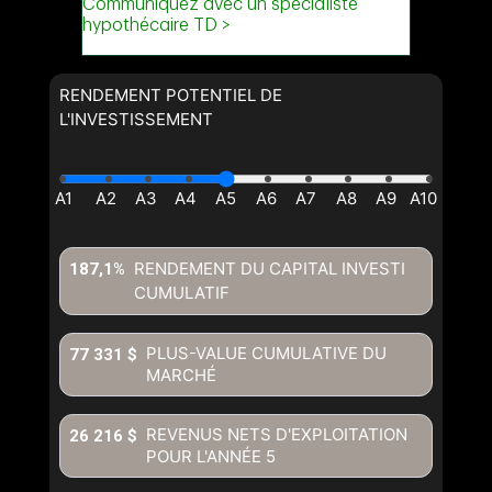
RENDEMENT POTENTIEL DE
L'INVESTISSEMENT
RENDEMENT DU CAPITAL INVESTI
187,1%
CUMULATIF
PLUS-VALUE CUMULATIVE DU
77 331 $
MARCHÉ
REVENUS NETS D'EXPLOITATION
26 216 $
POUR L'ANNÉE
5