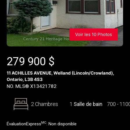
Voir les 10 Photos
279 900
$
11 ACHILLES AVENUE, Welland (Lincoln/Crowland),
Ontario, L3B 4S3
NO. MLS® X13421782
2 Chambres
1
Salle de bain
700 - 110
MC
ÉvaluationExpress
:
Non disponible