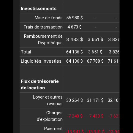
Investissements
Mise de fonds
55 980 $
-
-
Frais de transaction
4 673 $
-
-
Remboursement de
3 483 $
3 651 $
3 826 $
4
l’hypothèque
Total
64 136 $
3 651 $
3 826 $
4
Liquidités investies
64 136 $
67 788 $
71 615 $
75
Flux de trésorerie
de location
Loyer et autres
30 264 $
31 171 $
32 107 $
33
revenue
Charges
-7 248 $
-7 433 $
-7 623 $
-
d'exploitation
Paiement
-13 941 $
-13 941 $
-13 941 $
-1