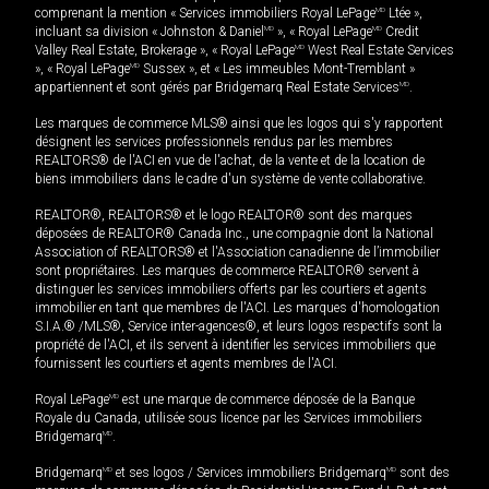
comprenant la mention « Services immobiliers Royal LePage
MD
Ltée »,
incluant sa division « Johnston & Daniel
MD
», « Royal LePage
MD
Credit
Valley Real Estate, Brokerage », « Royal LePage
MD
West Real Estate Services
», « Royal LePage
MD
Sussex », et « Les immeubles Mont-Tremblant »
appartiennent et sont gérés par Bridgemarq Real Estate Services
MD
.
Les marques de commerce MLS® ainsi que les logos qui s'y rapportent
désignent les services professionnels rendus par les membres
REALTORS® de l'ACI en vue de l'achat, de la vente et de la location de
biens immobiliers dans le cadre d'un système de vente collaborative.
REALTOR®, REALTORS® et le logo REALTOR® sont des marques
déposées de REALTOR® Canada Inc., une compagnie dont la National
Association of REALTORS® et l'Association canadienne de l’immobilier
sont propriétaires. Les marques de commerce REALTOR® servent à
distinguer les services immobiliers offerts par les courtiers et agents
immobilier en tant que membres de l'ACI. Les marques d'homologation
S.I.A.® /MLS®, Service inter-agences®, et leurs logos respectifs sont la
propriété de l'ACI, et ils servent à identifier les services immobiliers que
fournissent les courtiers et agents membres de l'ACI.
Royal LePage
MD
est une marque de commerce déposée de la Banque
Royale du Canada, utilisée sous licence par les Services immobiliers
Bridgemarq
MD
.
Bridgemarq
MD
et ses logos / Services immobiliers Bridgemarq
MD
sont des