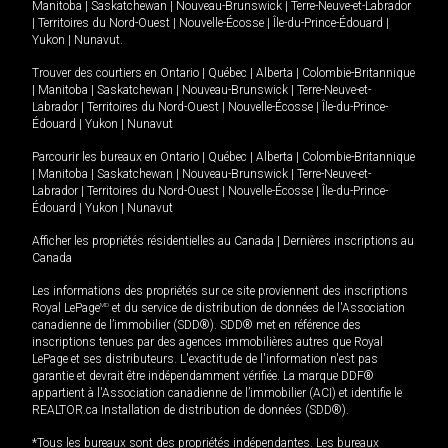
Manitoba
|
Saskatchewan
|
Nouveau-Brunswick
|
Terre-Neuve-et-Labrador
|
Territoires du Nord-Ouest
|
Nouvelle-Écosse
|
Île-du-Prince-Édouard
|
Yukon
|
Nunavut
.
Trouver des courtiers en
Ontario
|
Québec
|
Alberta
|
Colombie-Britannique
|
Manitoba
|
Saskatchewan
|
Nouveau-Brunswick
|
Terre-Neuve-et-
Labrador
|
Territoires du Nord-Ouest
|
Nouvelle-Écosse
|
Île-du-Prince-
Édouard
|
Yukon
|
Nunavut
Parcourir les bureaux en
Ontario
|
Québec
|
Alberta
|
Colombie-Britannique
|
Manitoba
|
Saskatchewan
|
Nouveau-Brunswick
|
Terre-Neuve-et-
Labrador
|
Territoires du Nord-Ouest
|
Nouvelle-Écosse
|
Île-du-Prince-
Édouard
|
Yukon
|
Nunavut
Afficher les propriétés résidentielles au Canada
|
Dernières inscriptions au
Canada
Les informations des propriétés sur ce site proviennent des inscriptions
Royal LePage
MD
et du service de distribution de données de l'Association
canadienne de l’immobilier (SDD®). SDD® met en référence des
inscriptions tenues par des agences immobilières autres que Royal
LePage et ses distributeurs. L'exactitude de l'information n'est pas
garantie et devrait être indépendamment vérifiée. La marque DDF®
appartient à l'Association canadienne de l’immobilier (ACI) et identifie le
REALTOR.ca Installation de distribution de données (SDD®).
*Tous les bureaux sont des propriétés indépendantes. Les bureaux