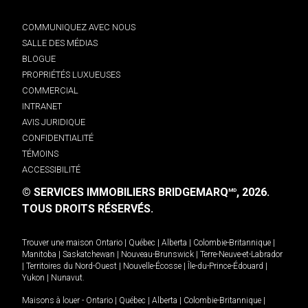
COMMUNIQUEZ AVEC NOUS
SALLE DES MÉDIAS
BLOGUE
PROPRIÉTÉS LUXUEUSES
COMMERCIAL
INTRANET
AVIS JURIDIQUE
CONFIDENTIALITÉ
TÉMOINS
ACCESSIBILITÉ
© SERVICES IMMOBILIERS BRIDGEMARQ
, 2026.
MD
TOUS DROITS RÉSERVÉS.
Trouver une maison
Ontario
|
Québec
|
Alberta
|
Colombie-Britannique
|
Manitoba
|
Saskatchewan
|
Nouveau-Brunswick
|
Terre-Neuve-et-Labrador
|
Territoires du Nord-Ouest
|
Nouvelle-Écosse
|
Île-du-Prince-Édouard
|
Yukon
|
Nunavut
.
Maisons à louer -
Ontario
|
Québec
|
Alberta
|
Colombie-Britannique
|