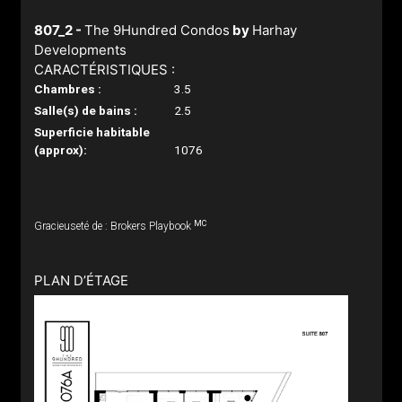
807_2 -
The 9Hundred Condos
by
Harhay
Developments
CARACTÉRISTIQUES :
Chambres :
3.5
Salle(s) de bains :
2.5
Superficie habitable
(approx):
1076
MC
Gracieuseté de : Brokers Playbook
PLAN D’ÉTAGE