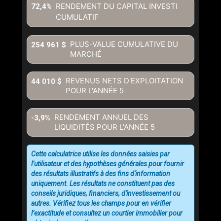
RENDEMENT DU CAPITAL INVESTI
72,4%
CUMULATIF
PLUS-VALUE CUMULATIVE DU
254 961 $
MARCHÉ
REVENUS NETS D'EXPLOITATION
44 010 $
POUR L'ANNÉE
5
RENDEMENT ANNUEL DES
-3,9%
LIQUIDITÉS POUR L'ANNÉE
5
Cette calculatrice utilise les données saisies par
l’utilisateur et des hypothèses générales pour fournir
des résultats illustratifs à des fins d'information
uniquement. Les résultats ne constituent pas des
conseils juridiques, financiers, d'investissement ou
autres. Vérifiez tous les champs pour en vérifier
l’exactitude et consultez un courtier immobilier pour