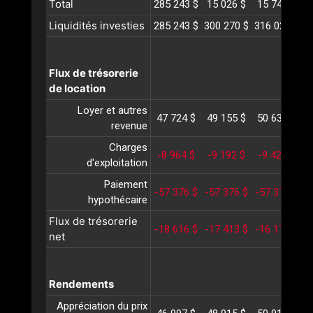
Total
285 243 $
15 026 $
15 749 $
1
Liquidités investies
285 243 $
300 270 $
316 020 $
3
Flux de trésorerie
de location
Loyer et autres
47 724 $
49 155 $
50 630 $
5
revenue
Charges
-8 964 $
-9 192 $
-9 427 $
-
d'exploitation
Paiement
-57 376 $
-57 376 $
-57 376 $
-
hypothécaire
Flux de trésorerie
-18 616 $
-17 413 $
-16 173 $
-
net
Rendements
Appréciation du prix