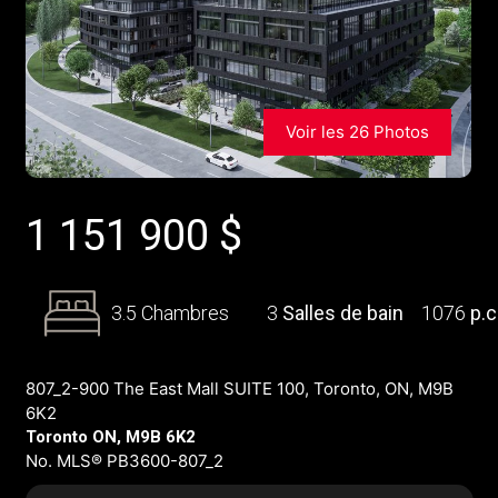
Voir les 26 Photos
1 151 900
$
3.5 Chambres
3
Salles de bain
1076
p.c
807_2-900 The East Mall SUITE 100, Toronto, ON, M9B
6K2
Toronto ON, M9B 6K2
No. MLS® PB3600-807_2