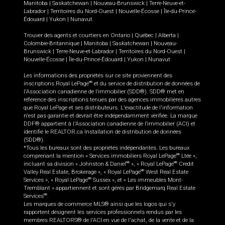
Manitoba
|
Saskatchewan
|
Nouveau-Brunswick
|
Terre-Neuve-et-
Labrador
|
Territoires du Nord-Ouest
|
Nouvelle-Écosse
|
Île-du-Prince-
Édouard
|
Yukon
|
Nunavut
.
Trouver des agents et courtiers en
Ontario
|
Québec
|
Alberta
|
Colombie-Britannique
|
Manitoba
|
Saskatchewan
|
Nouveau-
Brunswick
|
Terre-Neuve-et-Labrador
|
Territoires du Nord-Ouest
|
Nouvelle-Écosse
|
Île-du-Prince-Édouard
|
Yukon
|
Nunavut
Les informations des propriétés sur ce site proviennent des
inscriptions Royal LePage
et du service de distribution de données de
MD
l'Association canadienne de l’immobilier (SDD®). SDD® met en
référence des inscriptions tenues par des agences immobilières autres
que Royal LePage et ses distributeurs. L'exactitude de l'information
n'est pas garantie et devrait être indépendamment vérifiée. La marque
DDF® appartient à l'Association canadienne de l’immobilier (ACI) et
identifie le REALTOR.ca Installation de distribution de données
(SDD®).
*Tous les bureaux sont des propriétés indépendantes. Les bureaux
comprenant la mention « Services immobiliers Royal LePage
Ltée »,
MD
incluant sa division « Johnston & Daniel
», « Royal LePage
Credit
MD
MD
Valley Real Estate, Brokerage », « Royal LePage
West Real Estate
MD
Services », « Royal LePage
Sussex », et « Les immeubles Mont-
MD
Tremblant » appartiennent et sont gérés par Bridgemarq Real Estate
Services
.
MD
Les marques de commerce MLS® ainsi que les logos qui s'y
rapportent désignent les services professionnels rendus par les
membres REALTORS® de l'ACI en vue de l'achat, de la vente et de la