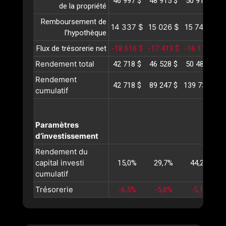
46 997 $
48 915 $
50 910 $
5
de la propriété
Remboursement de
14 337 $
15 026 $
15 749 $
1
l’hypothèque
Flux de trésorerie net
-18 616 $
-17 413 $
-16 173 $
-
Rendement total
42 718 $
46 528 $
50 486 $
5
Rendement
42 718 $
89 247 $
139 734 $
1
cumulatif
Paramètres
d’investissement
Rendement du
capital investi
15,0%
29,7%
44,2%
cumulatif
Trésorerie
-6,5%
-5,8%
-5,1%