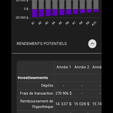
RENDEMENTS POTENTIELS
Année
1
Année
2
Année
3
A
Investissements
Dépôts
-
-
-
Frais de transaction
270 906 $
-
-
Remboursement de
14 337 $
15 026 $
15 749 $
1
l’hypothèque