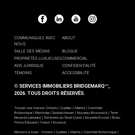
Facebook
LinkedIn
YouTube
Instagram
COMMUNIQUEZ AVEC
ABOUT
NOUS
SALLE DES MÉDIAS
BLOGUE
PROPRIÉTÉS LUXUEUSES
COMMERCIAL
AVIS JURIDIQUE
CONFIDENTIALITÉ
TÉMOINS
ACCESSIBILITÉ
© SERVICES IMMOBILIERS BRIDGEMARQ
,
MD
2026.
TOUS DROITS RÉSERVÉS.
Trouver une maison
Ontario
|
Québec
|
Alberta
|
Colombie-
Britannique
|
Manitoba
|
Saskatchewan
|
Nouveau-Brunswick
|
Terre-
Neuve-et-Labrador
|
Territoires du Nord-Ouest
|
Nouvelle-Écosse
|
Île-du-
Prince-Édouard
|
Yukon
|
Nunavut
.
Maisons à louer -
Ontario
|
Québec
|
Alberta
|
Colombie-Britannique
|