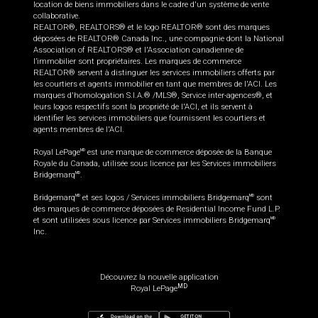
location de biens immobiliers dans le cadre d'un système de vente
collaborative.
REALTOR®, REALTORS® et le logo REALTOR® sont des marques
déposées de REALTOR® Canada Inc., une compagnie dont la National
Association of REALTORS® et l'Association canadienne de
l’immobilier sont propriétaires. Les marques de commerce
REALTOR® servent à distinguer les services immobiliers offerts par
les courtiers et agents immobilier en tant que membres de l'ACI. Les
marques d'homologation S.I.A.® /MLS®, Service inter-agences®, et
leurs logos respectifs sont la propriété de l'ACI, et ils servent à
identifier les services immobiliers que fournissent les courtiers et
agents membres de l'ACI.
Royal LePage
est une marque de commerce déposée de la Banque
MD
Royale du Canada, utilisée sous licence par les Services immobiliers
Bridgemarq
.
MD
Bridgemarq
et ses logos / Services immobiliers Bridgemarq
sont
MD
MD
des marques de commerce déposées de Residential Income Fund L.P.
et sont utilisées sous licence par Services immobiliers Bridgemarq
MD
Inc.
Découvrez la nouvelle application
MD
Royal LePage