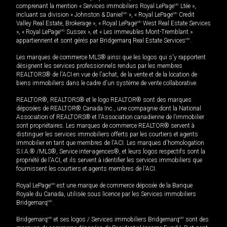
comprenant la mention « Services immobiliers Royal LePage
MD
Ltée »,
incluant sa division « Johnston & Daniel
MD
», « Royal LePage
MD
Credit
Valley Real Estate, Brokerage », « Royal LePage
MD
West Real Estate Services
», « Royal LePage
MD
Sussex », et « Les immeubles Mont-Tremblant »
appartiennent et sont gérés par Bridgemarq Real Estate Services
MD
.
Les marques de commerce MLS® ainsi que les logos qui s'y rapportent
désignent les services professionnels rendus par les membres
REALTORS® de l'ACI en vue de l'achat, de la vente et de la location de
biens immobiliers dans le cadre d'un système de vente collaborative.
REALTOR®, REALTORS® et le logo REALTOR® sont des marques
déposées de REALTOR® Canada Inc., une compagnie dont la National
Association of REALTORS® et l'Association canadienne de l’immobilier
sont propriétaires. Les marques de commerce REALTOR® servent à
distinguer les services immobiliers offerts par les courtiers et agents
immobilier en tant que membres de l'ACI. Les marques d'homologation
S.I.A.® /MLS®, Service inter-agences®, et leurs logos respectifs sont la
propriété de l'ACI, et ils servent à identifier les services immobiliers que
fournissent les courtiers et agents membres de l'ACI.
Royal LePage
MD
est une marque de commerce déposée de la Banque
Royale du Canada, utilisée sous licence par les Services immobiliers
Bridgemarq
MD
.
Bridgemarq
MD
et ses logos / Services immobiliers Bridgemarq
MD
sont des