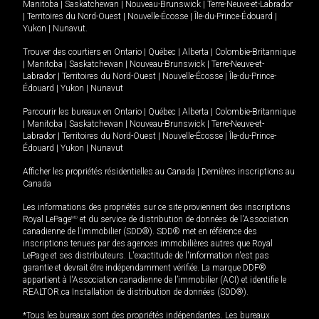
Manitoba
|
Saskatchewan
|
Nouveau-Brunswick
|
Terre-Neuve-et-Labrador
|
Territoires du Nord-Ouest
|
Nouvelle-Écosse
|
Île-du-Prince-Édouard
|
Yukon
|
Nunavut
.
Trouver des courtiers en
Ontario
|
Québec
|
Alberta
|
Colombie-Britannique
|
Manitoba
|
Saskatchewan
|
Nouveau-Brunswick
|
Terre-Neuve-et-
Labrador
|
Territoires du Nord-Ouest
|
Nouvelle-Écosse
|
Île-du-Prince-
Édouard
|
Yukon
|
Nunavut
Parcourir les bureaux en
Ontario
|
Québec
|
Alberta
|
Colombie-Britannique
|
Manitoba
|
Saskatchewan
|
Nouveau-Brunswick
|
Terre-Neuve-et-
Labrador
|
Territoires du Nord-Ouest
|
Nouvelle-Écosse
|
Île-du-Prince-
Édouard
|
Yukon
|
Nunavut
Afficher les propriétés résidentielles au Canada
|
Dernières inscriptions au
Canada
Les informations des propriétés sur ce site proviennent des inscriptions
Royal LePage
MD
et du service de distribution de données de l'Association
canadienne de l’immobilier (SDD®). SDD® met en référence des
inscriptions tenues par des agences immobilières autres que Royal
LePage et ses distributeurs. L'exactitude de l'information n'est pas
garantie et devrait être indépendamment vérifiée. La marque DDF®
appartient à l'Association canadienne de l’immobilier (ACI) et identifie le
REALTOR.ca Installation de distribution de données (SDD®).
*Tous les bureaux sont des propriétés indépendantes. Les bureaux