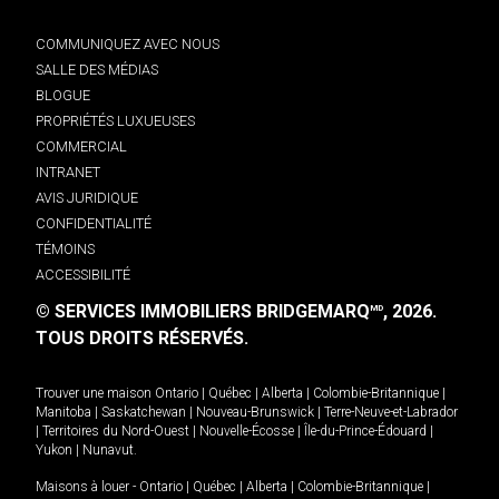
COMMUNIQUEZ AVEC NOUS
SALLE DES MÉDIAS
BLOGUE
PROPRIÉTÉS LUXUEUSES
COMMERCIAL
INTRANET
AVIS JURIDIQUE
CONFIDENTIALITÉ
TÉMOINS
ACCESSIBILITÉ
© SERVICES IMMOBILIERS BRIDGEMARQ
, 2026.
MD
TOUS DROITS RÉSERVÉS.
Trouver une maison
Ontario
|
Québec
|
Alberta
|
Colombie-Britannique
|
Manitoba
|
Saskatchewan
|
Nouveau-Brunswick
|
Terre-Neuve-et-Labrador
|
Territoires du Nord-Ouest
|
Nouvelle-Écosse
|
Île-du-Prince-Édouard
|
Yukon
|
Nunavut
.
Maisons à louer -
Ontario
|
Québec
|
Alberta
|
Colombie-Britannique
|