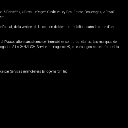
on & Daniel
MD
», « Royal LePage
MD
Credit Valley Real Estate, Brokerage », « Royal
es
MD
.
chat, de la vente et de la location de biens immobiliers dans le cadre d'un
Association canadienne de l’immobilier sont propriétaires. Les marques de
ation S.I.A.® /MLS®, Service inter-agences®, et leurs logos respectifs sont la
nce par Services immobiliers Bridgemarq
MD
Inc.