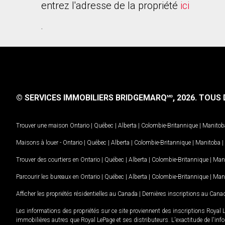
entrez l'adresse de la propriété
ici
.
© SERVICES IMMOBILIERS BRIDGEMARQ
, 2026.
TOUS D
MD
Trouver une maison
Ontario
|
Québec
|
Alberta
|
Colombie-Britannique
|
Manitob
Maisons à louer -
Ontario
|
Québec
|
Alberta
|
Colombie-Britannique
|
Manitoba
|
Trouver des courtiers en
Ontario
|
Québec
|
Alberta
|
Colombie-Britannique
|
Man
Parcourir les bureaux en
Ontario
|
Québec
|
Alberta
|
Colombie-Britannique
|
Man
Afficher les propriétés résidentielles au Canada
|
Dernières inscriptions au Cana
Les informations des propriétés sur ce site proviennent des inscriptions Royal 
immobilières autres que Royal LePage et ses distributeurs. L'exactitude de l'info