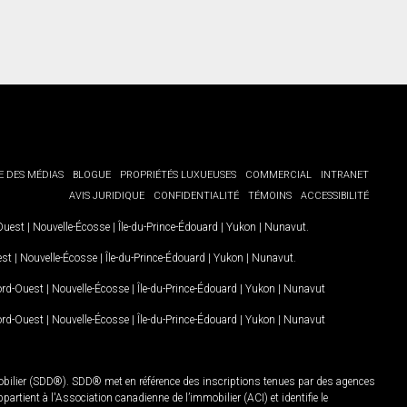
E DES MÉDIAS
BLOGUE
PROPRIÉTÉS LUXUEUSES
COMMERCIAL
INTRANET
AVIS JURIDIQUE
CONFIDENTIALITÉ
TÉMOINS
ACCESSIBILITÉ
-Ouest
|
Nouvelle-Écosse
|
Île-du-Prince-Édouard
|
Yukon
|
Nunavut
.
est
|
Nouvelle-Écosse
|
Île-du-Prince-Édouard
|
Yukon
|
Nunavut
.
Nord-Ouest
|
Nouvelle-Écosse
|
Île-du-Prince-Édouard
|
Yukon
|
Nunavut
Nord-Ouest
|
Nouvelle-Écosse
|
Île-du-Prince-Édouard
|
Yukon
|
Nunavut
mobilier (SDD®). SDD® met en référence des inscriptions tenues par des agences
rtient à l'Association canadienne de l’immobilier (ACI) et identifie le