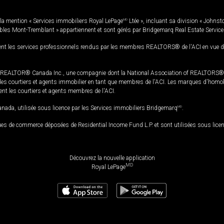
la mention « Services immobiliers Royal LePage
MD
Ltée », incluant sa division « Johnst
bles Mont-Tremblant » appartiennent et sont gérés par Bridgemarq Real Estate Servic
 les services professionnels rendus par les membres REALTORS® de l'ACI en vue de l'a
TOR® Canada Inc., une compagnie dont la National Association of REALTORS® et l'
s courtiers et agents immobilier en tant que membres de l'ACI. Les marques d'homolog
ssent les courtiers et agents membres de l'ACI.
da, utilisée sous licence par les Services immobiliers Bridgemarq
MD
.
s de commerce déposées de Residential Income Fund L.P. et sont utilisées sous lice
Découvrez la nouvelle application
MD
Royal LePage