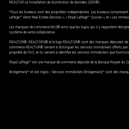
REALTOR.ca Installation de distribution de données (SDD®).
*Tous les bureaux sont des propriétés indépendantes. Les bureaux comprenant 
LePage
MD
West Real Estate Services », « Royal LePage
MD
Sussex », et « Les immeu
Les marques de commerce MLS® ainsi que les logos qui s'y rapportent désignent
système de vente collaborative.
REALTOR®, REALTORS® et le logo REALTOR® sont des marques déposées de REAL
commerce REALTOR® servent à distinguer les services immobiliers offerts par le
propriété de l'ACI, et ils servent à identifier les services immobiliers que fourni
Royal LePage
MD
est une marque de commerce déposée de la Banque Royale du Cana
Bridgemarq
MD
et ses logos / Services immobiliers Bridgemarq
MD
sont des marque