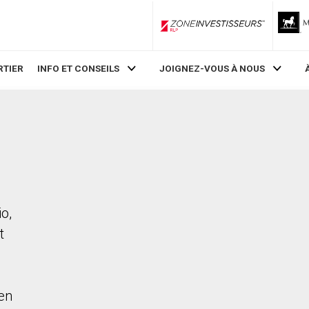
ZoneInvestisseurs RLP
RTIER
INFO ET CONSEILS
JOIGNEZ-VOUS À NOUS
o,
t
en