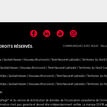
Facebook
LinkedIn
YouTube
Instagram
ROITS RÉSERVÉS.
COMMUNIQUEZ AVEC NOUS
SALL
a
|
Saskatchewan
|
Nouveau-Brunswick
|
Terre-Neuve-et-Labrador
|
Territoires du Nord
Saskatchewan
|
Nouveau-Brunswick
|
Terre-Neuve-et-Labrador
|
Territoires du Nord-Ou
itoba
|
Saskatchewan
|
Nouveau-Brunswick
|
Terre-Neuve-et-Labrador
|
Territoires du 
itoba
|
Saskatchewan
|
Nouveau-Brunswick
|
Terre-Neuve-et-Labrador
|
Territoires du 
da
LePage
MD
et du service de distribution de données de l'Association canadienne de l’im
rmation n'est pas garantie et devrait être indépendamment vérifiée. La marque DDF® appa