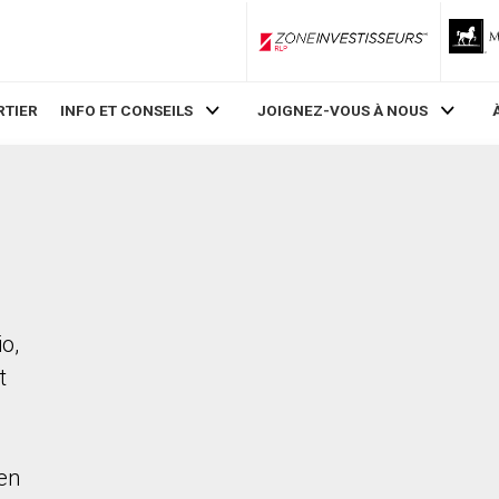
ZoneInvestisseurs RLP
RTIER
INFO ET CONSEILS
JOIGNEZ-VOUS À NOUS
o,
t
en