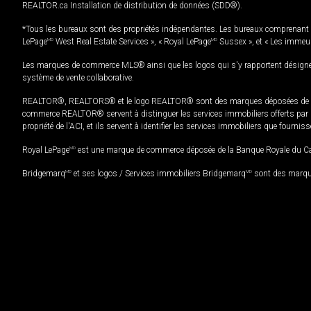
REALTOR.ca Installation de distribution de données (SDD®).
*Tous les bureaux sont des propriétés indépendantes. Les bureaux comprenant 
LePage
MD
West Real Estate Services », « Royal LePage
MD
Sussex », et « Les immeu
Les marques de commerce MLS® ainsi que les logos qui s'y rapportent désignent
système de vente collaborative.
REALTOR®, REALTORS® et le logo REALTOR® sont des marques déposées de REAL
commerce REALTOR® servent à distinguer les services immobiliers offerts par le
propriété de l'ACI, et ils servent à identifier les services immobiliers que fourni
Royal LePage
MD
est une marque de commerce déposée de la Banque Royale du Cana
Bridgemarq
MD
et ses logos / Services immobiliers Bridgemarq
MD
sont des marque