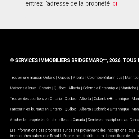
entrez l'adresse de la propriété
ici
.
© SERVICES IMMOBILIERS BRIDGEMARQ
, 2026.
TOUS D
MD
Trouver une maison
Ontario
|
Québec
|
Alberta
|
Colombie-Britannique
|
Manitob
Maisons à louer -
Ontario
|
Québec
|
Alberta
|
Colombie-Britannique
|
Manitoba
|
Trouver des courtiers en
Ontario
|
Québec
|
Alberta
|
Colombie-Britannique
|
Man
Parcourir les bureaux en
Ontario
|
Québec
|
Alberta
|
Colombie-Britannique
|
Man
Afficher les propriétés résidentielles au Canada
|
Dernières inscriptions au Cana
Les informations des propriétés sur ce site proviennent des inscriptions Royal 
immobilières autres que Royal LePage et ses distributeurs. L'exactitude de l'info