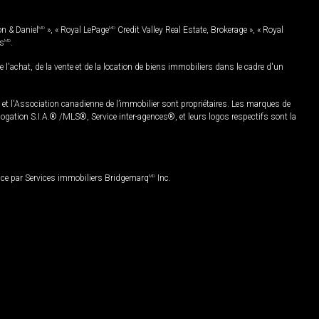
on & Daniel
MD
», « Royal LePage
MD
Credit Valley Real Estate, Brokerage », « Royal
es
MD
.
chat, de la vente et de la location de biens immobiliers dans le cadre d'un
Association canadienne de l’immobilier sont propriétaires. Les marques de
ation S.I.A.® /MLS®, Service inter-agences®, et leurs logos respectifs sont la
nce par Services immobiliers Bridgemarq
MD
Inc.