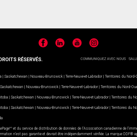
Facebook
LinkedIn
YouTube
Instagram
ROITS RÉSERVÉS.
COMMUNIQUEZ AVEC NOUS
SALL
a
|
Saskatchewan
|
Nouveau-Brunswick
|
Terre-Neuve-et-Labrador
|
Territoires du Nord
Saskatchewan
|
Nouveau-Brunswick
|
Terre-Neuve-et-Labrador
|
Territoires du Nord-Ou
itoba
|
Saskatchewan
|
Nouveau-Brunswick
|
Terre-Neuve-et-Labrador
|
Territoires du 
itoba
|
Saskatchewan
|
Nouveau-Brunswick
|
Terre-Neuve-et-Labrador
|
Territoires du 
da
LePage
MD
et du service de distribution de données de l'Association canadienne de l’im
rmation n'est pas garantie et devrait être indépendamment vérifiée. La marque DDF® appa