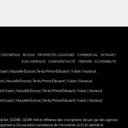
E DES MÉDIAS
BLOGUE
PROPRIÉTÉS LUXUEUSES
COMMERCIAL
INTRANET
AVIS JURIDIQUE
CONFIDENTIALITÉ
TÉMOINS
ACCESSIBILITÉ
-Ouest
|
Nouvelle-Écosse
|
Île-du-Prince-Édouard
|
Yukon
|
Nunavut
.
est
|
Nouvelle-Écosse
|
Île-du-Prince-Édouard
|
Yukon
|
Nunavut
.
Nord-Ouest
|
Nouvelle-Écosse
|
Île-du-Prince-Édouard
|
Yukon
|
Nunavut
Nord-Ouest
|
Nouvelle-Écosse
|
Île-du-Prince-Édouard
|
Yukon
|
Nunavut
mobilier (SDD®). SDD® met en référence des inscriptions tenues par des agences
rtient à l'Association canadienne de l’immobilier (ACI) et identifie le