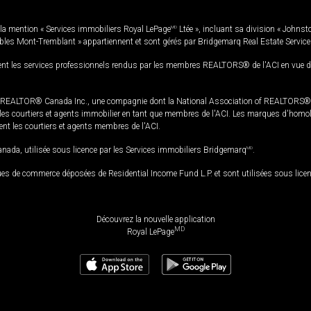
la mention « Services immobiliers Royal LePage
MD
Ltée », incluant sa division « Johnst
bles Mont-Tremblant » appartiennent et sont gérés par Bridgemarq Real Estate Servic
 les services professionnels rendus par les membres REALTORS® de l'ACI en vue de l'a
TOR® Canada Inc., une compagnie dont la National Association of REALTORS® et l'
s courtiers et agents immobilier en tant que membres de l'ACI. Les marques d'homolog
ssent les courtiers et agents membres de l'ACI.
da, utilisée sous licence par les Services immobiliers Bridgemarq
MD
.
s de commerce déposées de Residential Income Fund L.P. et sont utilisées sous lice
Découvrez la nouvelle application
MD
Royal LePage