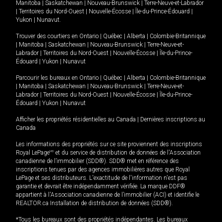
Manitoba
|
Saskatchewan
|
Nouveau-Brunswick
|
Terre-Neuve-et-Labrador
|
Territoires du Nord-Ouest
|
Nouvelle-Écosse
|
Île-du-Prince-Édouard
|
Yukon
|
Nunavut
.
Trouver des courtiers en
Ontario
|
Québec
|
Alberta
|
Colombie-Britannique
|
Manitoba
|
Saskatchewan
|
Nouveau-Brunswick
|
Terre-Neuve-et-
Labrador
|
Territoires du Nord-Ouest
|
Nouvelle-Écosse
|
Île-du-Prince-
Édouard
|
Yukon
|
Nunavut
Parcourir les bureaux en
Ontario
|
Québec
|
Alberta
|
Colombie-Britannique
|
Manitoba
|
Saskatchewan
|
Nouveau-Brunswick
|
Terre-Neuve-et-
Labrador
|
Territoires du Nord-Ouest
|
Nouvelle-Écosse
|
Île-du-Prince-
Édouard
|
Yukon
|
Nunavut
Afficher les propriétés résidentielles au Canada
|
Dernières inscriptions au
Canada
Les informations des propriétés sur ce site proviennent des inscriptions
Royal LePage
MD
et du service de distribution de données de l'Association
canadienne de l’immobilier (SDD®). SDD® met en référence des
inscriptions tenues par des agences immobilières autres que Royal
LePage et ses distributeurs. L'exactitude de l'information n'est pas
garantie et devrait être indépendamment vérifiée. La marque DDF®
appartient à l'Association canadienne de l’immobilier (ACI) et identifie le
REALTOR.ca Installation de distribution de données (SDD®).
*Tous les bureaux sont des propriétés indépendantes. Les bureaux