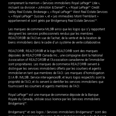
comprenant la mention « Services immobiliers Royal LePage
MD
Ltée »,
incluant sa division « Johnston & Daniel
MD
», « Royal LePage
MD
Credit
Valley Real Estate, Brokerage », « Royal LePage
MD
West Real Estate Services
», « Royal LePage
MD
Sussex », et « Les immeubles Mont-Tremblant »
appartiennent et sont gérés par Bridgemarq Real Estate Services
MD
.
Les marques de commerce MLS® ainsi que les logos qui s'y rapportent
désignent les services professionnels rendus par les membres
REALTORS® de l'ACI en vue de l'achat, de la vente et de la location de
biens immobiliers dans le cadre d'un système de vente collaborative.
REALTOR®, REALTORS® et le logo REALTOR® sont des marques
déposées de REALTOR® Canada Inc., une compagnie dont la National
Association of REALTORS® et l'Association canadienne de l’immobilier
sont propriétaires. Les marques de commerce REALTOR® servent à
distinguer les services immobiliers offerts par les courtiers et agents
immobilier en tant que membres de l'ACI. Les marques d'homologation
S.I.A.® /MLS®, Service inter-agences®, et leurs logos respectifs sont la
propriété de l'ACI, et ils servent à identifier les services immobiliers que
fournissent les courtiers et agents membres de l'ACI.
Royal LePage
MD
est une marque de commerce déposée de la Banque
Royale du Canada, utilisée sous licence par les Services immobiliers
Bridgemarq
MD
.
Bridgemarq
MD
et ses logos / Services immobiliers Bridgemarq
MD
sont des