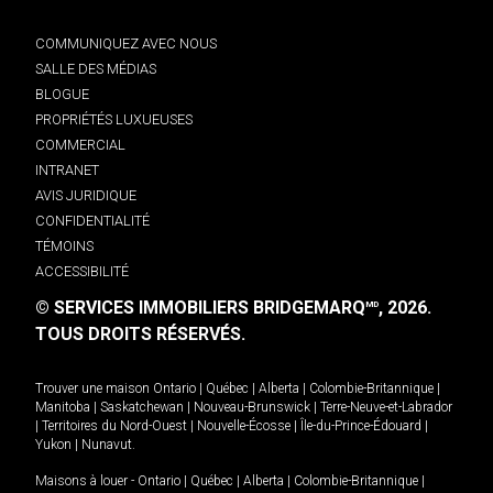
COMMUNIQUEZ AVEC NOUS
SALLE DES MÉDIAS
BLOGUE
PROPRIÉTÉS LUXUEUSES
COMMERCIAL
INTRANET
AVIS JURIDIQUE
CONFIDENTIALITÉ
TÉMOINS
ACCESSIBILITÉ
© SERVICES IMMOBILIERS BRIDGEMARQ
, 2026.
MD
TOUS DROITS RÉSERVÉS.
Trouver une maison
Ontario
|
Québec
|
Alberta
|
Colombie-Britannique
|
Manitoba
|
Saskatchewan
|
Nouveau-Brunswick
|
Terre-Neuve-et-Labrador
|
Territoires du Nord-Ouest
|
Nouvelle-Écosse
|
Île-du-Prince-Édouard
|
Yukon
|
Nunavut
.
Maisons à louer -
Ontario
|
Québec
|
Alberta
|
Colombie-Britannique
|