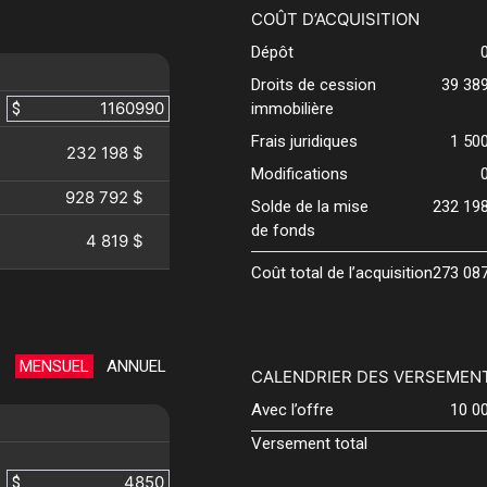
COÛT D’ACQUISITION
Dépôt
Droits de cession
39 38
$
immobilière
Frais juridiques
1 50
232 198 $
Modifications
928 792 $
Solde de la mise
232 19
de fonds
4 819 $
Coût total de l’acquisition
273 08
MENSUEL
ANNUEL
CALENDRIER DES VERSEMEN
Avec l’offre
10 0
Versement total
$