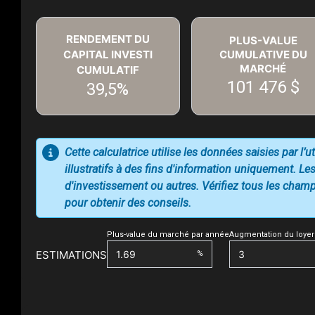
RENDEMENT DU
PLUS-VALUE
CAPITAL INVESTI
CUMULATIVE DU
MARCHÉ
CUMULATIF
101 476 $
39,5%
Cette calculatrice utilise les données saisies par l’
illustratifs à des fins d'information uniquement. Les
d'investissement ou autres. Vérifiez tous les champs
pour obtenir des conseils.
Plus-value du marché par année
Augmentation du loyer
ESTIMATIONS
%