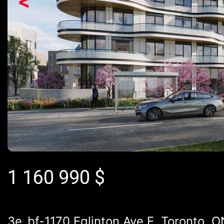
<
1 160 990
$
3e_bf-1170 Eglinton Ave E, Toronto, 