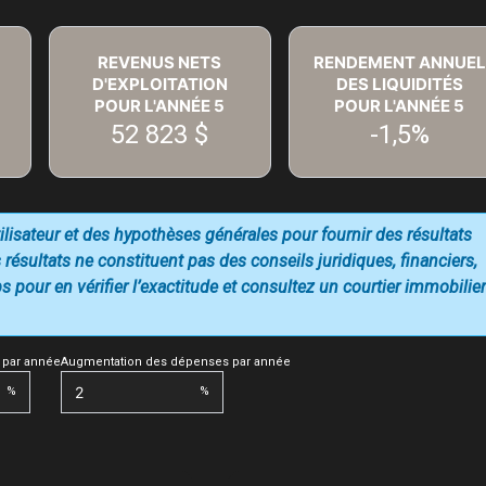
REVENUS NETS
RENDEMENT ANNUEL
D'EXPLOITATION
DES LIQUIDITÉS
POUR L'ANNÉE
5
POUR L'ANNÉE
5
52 823 $
-1,5%
utilisateur et des hypothèses générales pour fournir des résultats
 résultats ne constituent pas des conseils juridiques, financiers,
 pour en vérifier l’exactitude et consultez un courtier immobilier
 par année
Augmentation des dépenses par année
%
%