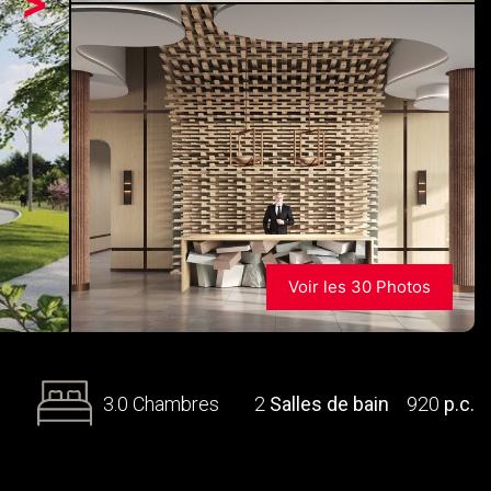
>
Voir les 30 Photos
3.0 Chambres
2
Salles de bain
920
p.c.