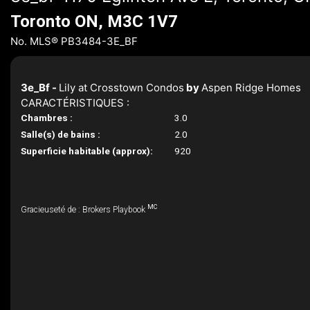
Toronto ON, M3C 1V7
No. MLS® PB3484-3E_BF
3e_Bf -
Lily at Crosstown Condos
by
Aspen Ridge Homes
CARACTÉRISTIQUES :
Chambres :
3.0
Salle(s) de bains :
2.0
Superficie habitable (approx):
920
MC
Gracieuseté de : Brokers Playbook