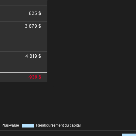
825 $
3 879 $
4 819 $
-939 $