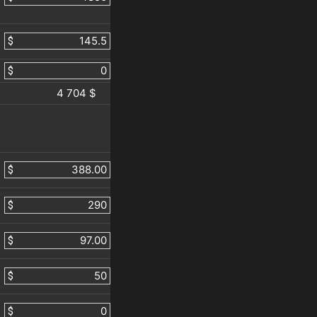
$
$
4 704 $
$
$
$
$
$