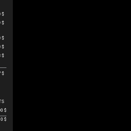
0 $
9 $
0 $
0 $
8 $
7 $
TS
00 $
0 $