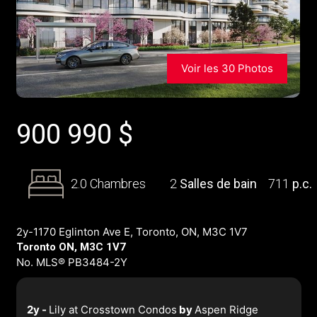
Voir les 30 Photos
900 990
$
2.0 Chambres
2
Salles de bain
711
p.c.
2y-1170 Eglinton Ave E, Toronto, ON, M3C 1V7
Toronto ON, M3C 1V7
No. MLS® PB3484-2Y
2y -
Lily at Crosstown Condos
by
Aspen Ridge