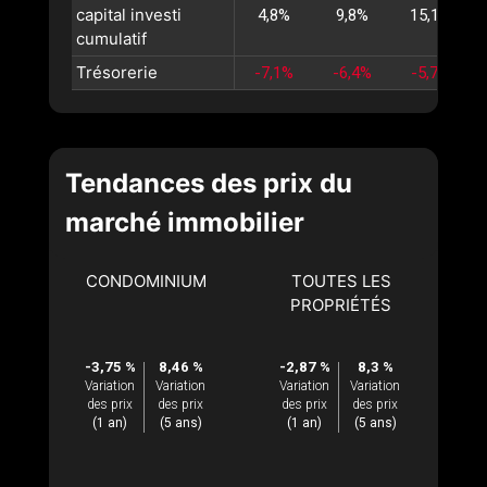
capital investi
4,8%
9,8%
15,1%
cumulatif
Trésorerie
-7,1%
-6,4%
-5,7%
Tendances des prix du
marché immobilier
CONDOMINIUM
TOUTES LES
PROPRIÉTÉS
-3,75 %
8,46 %
-2,87 %
8,3 %
Variation
Variation
Variation
Variation
des prix
des prix
des prix
des prix
(1 an)
(5 ans)
(1 an)
(5 ans)