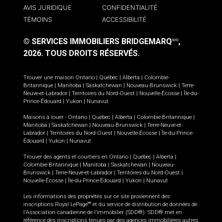
AVIS JURIDIQUE
CONFIDENTIALITÉ
TÉMOINS
ACCESSIBILITÉ
© SERVICES IMMOBILIERS BRIDGEMARQ
,
MD
2026.
TOUS DROITS RÉSERVÉS.
Trouver une maison
Ontario
|
Québec
|
Alberta
|
Colombie-
Britannique
|
Manitoba
|
Saskatchewan
|
Nouveau-Brunswick
|
Terre-
Neuve-et-Labrador
|
Territoires du Nord-Ouest
|
Nouvelle-Écosse
|
Île-du-
Prince-Édouard
|
Yukon
|
Nunavut
.
Maisons à louer -
Ontario
|
Québec
|
Alberta
|
Colombie-Britannique
|
Manitoba
|
Saskatchewan
|
Nouveau-Brunswick
|
Terre-Neuve-et-
Labrador
|
Territoires du Nord-Ouest
|
Nouvelle-Écosse
|
Île-du-Prince-
Édouard
|
Yukon
|
Nunavut
.
Trouver des agents et courtiers en
Ontario
|
Québec
|
Alberta
|
Colombie-Britannique
|
Manitoba
|
Saskatchewan
|
Nouveau-
Brunswick
|
Terre-Neuve-et-Labrador
|
Territoires du Nord-Ouest
|
Nouvelle-Écosse
|
Île-du-Prince-Édouard
|
Yukon
|
Nunavut
Les informations des propriétés sur ce site proviennent des
inscriptions Royal LePage
et du service de distribution de données de
MD
l'Association canadienne de l’immobilier (SDD®). SDD® met en
référence des inscriptions tenues par des agences immobilières autres