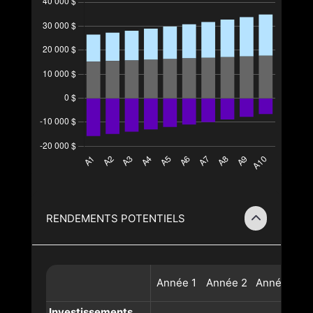
RENDEMENTS POTENTIELS
Année
1
Année
2
Année
3
A
Investissements