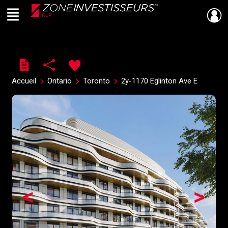
Menu
Live
En Direct
Accueil
Ontario
Toronto
2y-1170 Eglinton Ave E
<
>