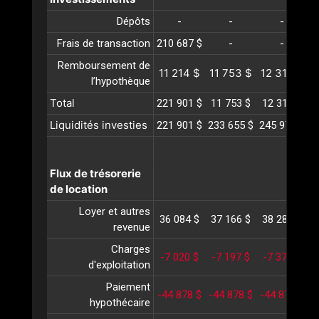
Dépôts
-
-
-
Frais de transaction
210 687 $
-
-
Remboursement de
11 214 $
11 753 $
12 318 $
1
l’hypothèque
Total
221 901 $
11 753 $
12 318 $
1
Liquidités investies
221 901 $
233 655 $
245 974 $
2
Flux de trésorerie
de location
Loyer et autres
36 084 $
37 166 $
38 281 $
3
revenue
Charges
-7 020 $
-7 197 $
-7 379 $
-
d'exploitation
Paiement
-44 878 $
-44 878 $
-44 878 $
-
hypothécaire