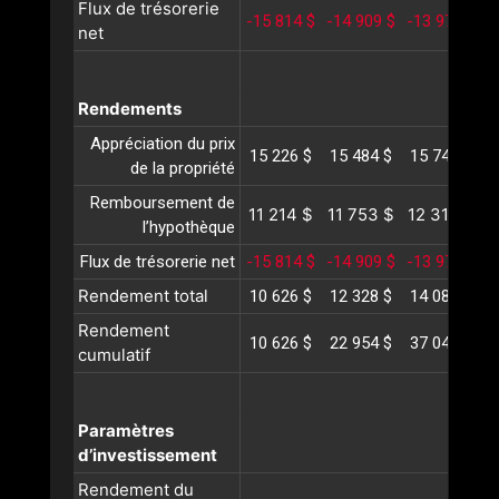
Flux de trésorerie
-15 814 $
-14 909 $
-13 977 $
-
net
Rendements
Appréciation du prix
15 226 $
15 484 $
15 745 $
1
de la propriété
Remboursement de
11 214 $
11 753 $
12 318 $
1
l’hypothèque
Flux de trésorerie net
-15 814 $
-14 909 $
-13 977 $
-
Rendement total
10 626 $
12 328 $
14 087 $
1
Rendement
10 626 $
22 954 $
37 042 $
5
cumulatif
Paramètres
d’investissement
Rendement du