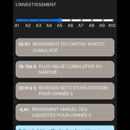
L'INVESTISSEMENT
RENDEMENT DU CAPITAL INVESTI
26,0%
CUMULATIF
PLUS-VALUE CUMULATIVE DU
78 750 $
MARCHÉ
REVENUS NETS D'EXPLOITATION
33 014 $
POUR L'ANNÉE
5
RENDEMENT ANNUEL DES
-4,4%
LIQUIDITÉS POUR L'ANNÉE
5