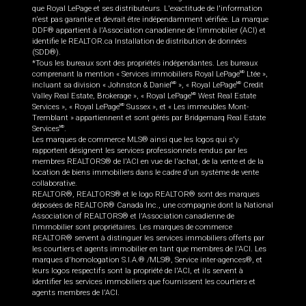
que Royal LePage et ses distributeurs. L'exactitude de l'information
n'est pas garantie et devrait être indépendamment vérifiée. La marque
DDF® appartient à l'Association canadienne de l’immobilier (ACI) et
identifie le REALTOR.ca Installation de distribution de données
(SDD®).
*Tous les bureaux sont des propriétés indépendantes. Les bureaux
comprenant la mention « Services immobiliers Royal LePage
Ltée »,
MD
incluant sa division « Johnston & Daniel
», « Royal LePage
Credit
MD
MD
Valley Real Estate, Brokerage », « Royal LePage
West Real Estate
MD
Services », « Royal LePage
Sussex », et « Les immeubles Mont-
MD
Tremblant » appartiennent et sont gérés par Bridgemarq Real Estate
Services
.
MD
Les marques de commerce MLS® ainsi que les logos qui s'y
rapportent désignent les services professionnels rendus par les
membres REALTORS® de l'ACI en vue de l'achat, de la vente et de la
location de biens immobiliers dans le cadre d'un système de vente
collaborative.
REALTOR®, REALTORS® et le logo REALTOR® sont des marques
déposées de REALTOR® Canada Inc., une compagnie dont la National
Association of REALTORS® et l'Association canadienne de
l’immobilier sont propriétaires. Les marques de commerce
REALTOR® servent à distinguer les services immobiliers offerts par
les courtiers et agents immobilier en tant que membres de l'ACI. Les
marques d'homologation S.I.A.® /MLS®, Service inter-agences®, et
leurs logos respectifs sont la propriété de l'ACI, et ils servent à
identifier les services immobiliers que fournissent les courtiers et
agents membres de l'ACI.