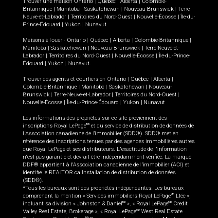
Trouver une maison
Ontario
|
Québec
|
Alberta
|
Colombie-
Britannique
|
Manitoba
|
Saskatchewan
|
Nouveau-Brunswick
|
Terre-
Neuve-et-Labrador
|
Territoires du Nord-Ouest
|
Nouvelle-Écosse
|
Île-du-
Prince-Édouard
|
Yukon
|
Nunavut
.
Maisons à louer -
Ontario
|
Québec
|
Alberta
|
Colombie-Britannique
|
Manitoba
|
Saskatchewan
|
Nouveau-Brunswick
|
Terre-Neuve-et-
Labrador
|
Territoires du Nord-Ouest
|
Nouvelle-Écosse
|
Île-du-Prince-
Édouard
|
Yukon
|
Nunavut
.
Trouver des agents et courtiers en
Ontario
|
Québec
|
Alberta
|
Colombie-Britannique
|
Manitoba
|
Saskatchewan
|
Nouveau-
Brunswick
|
Terre-Neuve-et-Labrador
|
Territoires du Nord-Ouest
|
Nouvelle-Écosse
|
Île-du-Prince-Édouard
|
Yukon
|
Nunavut
Les informations des propriétés sur ce site proviennent des
inscriptions Royal LePage
et du service de distribution de données de
MD
l'Association canadienne de l’immobilier (SDD®). SDD® met en
référence des inscriptions tenues par des agences immobilières autres
que Royal LePage et ses distributeurs. L'exactitude de l'information
n'est pas garantie et devrait être indépendamment vérifiée. La marque
DDF® appartient à l'Association canadienne de l’immobilier (ACI) et
identifie le REALTOR.ca Installation de distribution de données
(SDD®).
*Tous les bureaux sont des propriétés indépendantes. Les bureaux
comprenant la mention « Services immobiliers Royal LePage
Ltée »,
MD
incluant sa division « Johnston & Daniel
», « Royal LePage
Credit
MD
MD
Valley Real Estate, Brokerage », « Royal LePage
West Real Estate
MD
MD