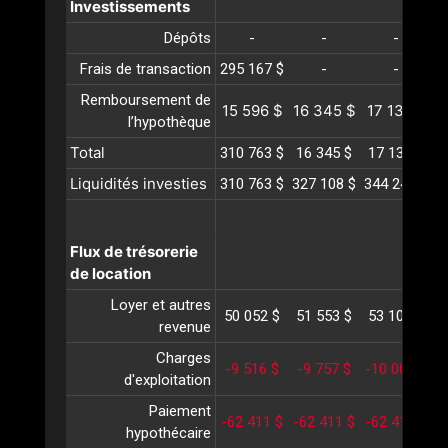
Investissements
Dépôts
-
-
-
Frais de transaction
295 167 $
-
-
Remboursement de
15 596 $
16 345 $
17 131 $
1
l’hypothèque
Total
310 763 $
16 345 $
17 131 $
1
Liquidités investies
310 763 $
327 108 $
344 240 $
3
Flux de trésorerie
de location
Loyer et autres
50 052 $
51 553 $
53 100 $
5
revenue
Charges
-9 516 $
-9 757 $
-10 006 $
-
d'exploitation
Paiement
-62 411 $
-62 411 $
-62 411 $
-
hypothécaire