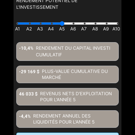
RENDEMENT POTENTIEL DE
L'INVESTISSEMENT
RENDEMENT DU CAPITAL INVESTI
-10,4%
CUMULATIF
PLUS-VALUE CUMULATIVE DU
-29 169 $
MARCHÉ
REVENUS NETS D'EXPLOITATION
46 033 $
POUR L'ANNÉE
5
RENDEMENT ANNUEL DES
-4,4%
LIQUIDITÉS POUR L'ANNÉE
5