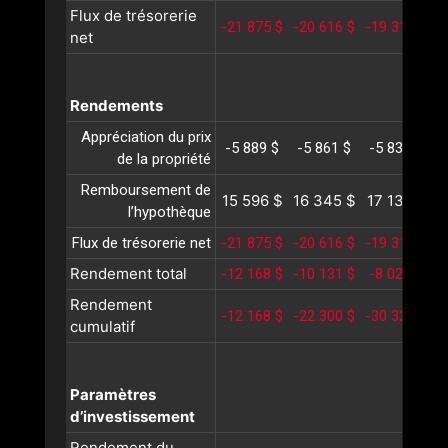
Flux de trésorerie
-21 875 $
-20 616 $
-19 317 $
-
net
Rendements
Appréciation du prix
-5 889 $
-5 861 $
-5 833 $
-
de la propriété
Remboursement de
15 596 $
16 345 $
17 131 $
1
l’hypothèque
Flux de trésorerie net
-21 875 $
-20 616 $
-19 317 $
-
Rendement total
-12 168 $
-10 131 $
-8 020 $
-
Rendement
-12 168 $
-22 300 $
-30 320 $
-
cumulatif
Paramètres
d’investissement
Rendement du