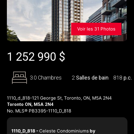
Voir les 31 Photos
1 252 990
$
3.0 Chambres
2
Salles de bain
818
p.c.
1110_d_818-121 George St, Toronto, ON, M5A 2N4
Toronto ON, M5A 2N4
No. MLS® PB3395-1110_D_818
1110_D_818 -
Celeste Condominiums
by