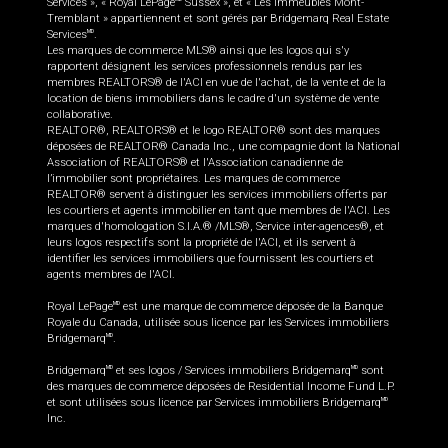
Services », « Royal LePage
Sussex », et « Les immeubles Mont-
Tremblant » appartiennent et sont gérés par Bridgemarq Real Estate
Services
.
MD
Les marques de commerce MLS® ainsi que les logos qui s'y
rapportent désignent les services professionnels rendus par les
membres REALTORS® de l'ACI en vue de l'achat, de la vente et de la
location de biens immobiliers dans le cadre d'un système de vente
collaborative.
REALTOR®, REALTORS® et le logo REALTOR® sont des marques
déposées de REALTOR® Canada Inc., une compagnie dont la National
Association of REALTORS® et l'Association canadienne de
l’immobilier sont propriétaires. Les marques de commerce
REALTOR® servent à distinguer les services immobiliers offerts par
les courtiers et agents immobilier en tant que membres de l'ACI. Les
marques d'homologation S.I.A.® /MLS®, Service inter-agences®, et
leurs logos respectifs sont la propriété de l'ACI, et ils servent à
identifier les services immobiliers que fournissent les courtiers et
agents membres de l'ACI.
Royal LePage
est une marque de commerce déposée de la Banque
MD
Royale du Canada, utilisée sous licence par les Services immobiliers
Bridgemarq
.
MD
Bridgemarq
et ses logos / Services immobiliers Bridgemarq
sont
MD
MD
des marques de commerce déposées de Residential Income Fund L.P.
et sont utilisées sous licence par Services immobiliers Bridgemarq
MD
Inc.