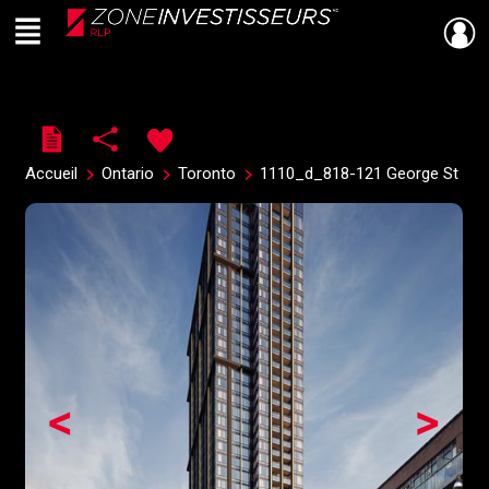
Menu
Live
En Direct
Accueil
Ontario
Toronto
1110_d_818-121 George St
<
>