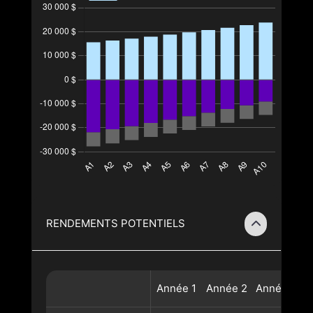
RENDEMENTS POTENTIELS
Année
1
Année
2
Année
3
A