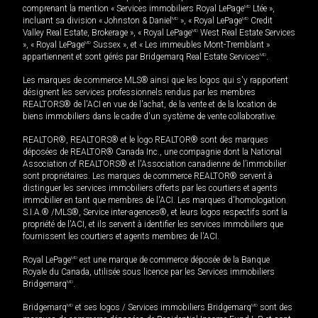
comprenant la mention « Services immobiliers Royal LePage
MD
Ltée »,
incluant sa division « Johnston & Daniel
MD
», « Royal LePage
MD
Credit
Valley Real Estate, Brokerage », « Royal LePage
MD
West Real Estate Services
», « Royal LePage
MD
Sussex », et « Les immeubles Mont-Tremblant »
appartiennent et sont gérés par Bridgemarq Real Estate Services
MD
.
Les marques de commerce MLS® ainsi que les logos qui s'y rapportent
désignent les services professionnels rendus par les membres
REALTORS® de l'ACI en vue de l'achat, de la vente et de la location de
biens immobiliers dans le cadre d'un système de vente collaborative.
REALTOR®, REALTORS® et le logo REALTOR® sont des marques
déposées de REALTOR® Canada Inc., une compagnie dont la National
Association of REALTORS® et l'Association canadienne de l’immobilier
sont propriétaires. Les marques de commerce REALTOR® servent à
distinguer les services immobiliers offerts par les courtiers et agents
immobilier en tant que membres de l'ACI. Les marques d'homologation
S.I.A.® /MLS®, Service inter-agences®, et leurs logos respectifs sont la
propriété de l'ACI, et ils servent à identifier les services immobiliers que
fournissent les courtiers et agents membres de l'ACI.
Royal LePage
MD
est une marque de commerce déposée de la Banque
Royale du Canada, utilisée sous licence par les Services immobiliers
Bridgemarq
MD
.
Bridgemarq
MD
et ses logos / Services immobiliers Bridgemarq
MD
sont des