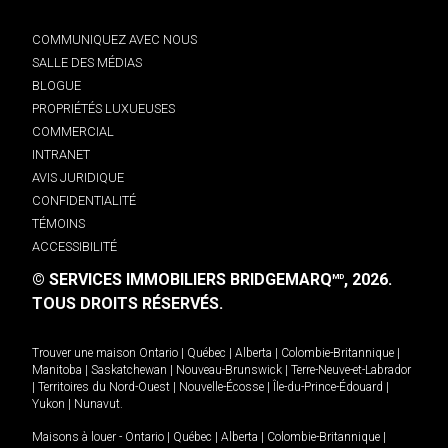
COMMUNIQUEZ AVEC NOUS
SALLE DES MÉDIAS
BLOGUE
PROPRIÉTÉS LUXUEUSES
COMMERCIAL
INTRANET
AVIS JURIDIQUE
CONFIDENTIALITÉ
TÉMOINS
ACCESSIBILITÉ
© SERVICES IMMOBILIERS BRIDGEMARQ
, 2026.
MD
TOUS DROITS RÉSERVÉS.
Trouver une maison
Ontario
|
Québec
|
Alberta
|
Colombie-Britannique
|
Manitoba
|
Saskatchewan
|
Nouveau-Brunswick
|
Terre-Neuve-et-Labrador
|
Territoires du Nord-Ouest
|
Nouvelle-Écosse
|
Île-du-Prince-Édouard
|
Yukon
|
Nunavut
.
Maisons à louer -
Ontario
|
Québec
|
Alberta
|
Colombie-Britannique
|