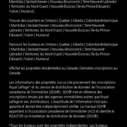
Manitoba
|
Saskatchewan
|
Nouveau-Brunswick
|
Terre-Neuve-et-Labrador
|
Territoires du Nord-Ouest
|
Nouvelle-Écosse
|
Île-du-Prince-Édouard
|
Yukon
|
Nunavut
.
Trouver des courtiers en
Ontario
|
Québec
|
Alberta
|
Colombie-Britannique
|
Manitoba
|
Saskatchewan
|
Nouveau-Brunswick
|
Terre-Neuve-et-
Labrador
|
Territoires du Nord-Ouest
|
Nouvelle-Écosse
|
Île-du-Prince-
Édouard
|
Yukon
|
Nunavut
Parcourir les bureaux en
Ontario
|
Québec
|
Alberta
|
Colombie-Britannique
|
Manitoba
|
Saskatchewan
|
Nouveau-Brunswick
|
Terre-Neuve-et-
Labrador
|
Territoires du Nord-Ouest
|
Nouvelle-Écosse
|
Île-du-Prince-
Édouard
|
Yukon
|
Nunavut
Afficher les propriétés résidentielles au Canada
|
Dernières inscriptions au
Canada
Les informations des propriétés sur ce site proviennent des inscriptions
Royal LePage
MD
et du service de distribution de données de l'Association
canadienne de l’immobilier (SDD®). SDD® met en référence des
inscriptions tenues par des agences immobilières autres que Royal
LePage et ses distributeurs. L'exactitude de l'information n'est pas
garantie et devrait être indépendamment vérifiée. La marque DDF®
appartient à l'Association canadienne de l’immobilier (ACI) et identifie le
REALTOR.ca Installation de distribution de données (SDD®).
*Tous les bureaux sont des propriétés indépendantes. Les bureaux