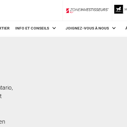
ZoneInvestisseurs RLP
RTIER
INFO ET CONSEILS
JOIGNEZ-VOUS À NOUS
tario,
t
en