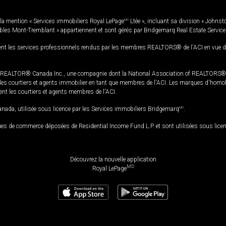
la mention « Services immobiliers Royal LePage
MD
Ltée », incluant sa division « Johnst
bles Mont-Tremblant » appartiennent et sont gérés par Bridgemarq Real Estate Servic
 les services professionnels rendus par les membres REALTORS® de l'ACI en vue de l'a
TOR® Canada Inc., une compagnie dont la National Association of REALTORS® et l'
s courtiers et agents immobilier en tant que membres de l'ACI. Les marques d'homolog
ssent les courtiers et agents membres de l'ACI.
da, utilisée sous licence par les Services immobiliers Bridgemarq
MD
.
s de commerce déposées de Residential Income Fund L.P. et sont utilisées sous lice
Découvrez la nouvelle application
MD
Royal LePage