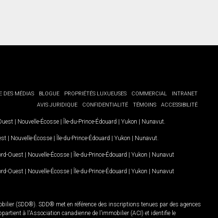
E DES MÉDIAS
BLOGUE
PROPRIÉTÉS LUXUEUSES
COMMERCIAL
INTRANET
AVIS JURIDIQUE
CONFIDENTIALITÉ
TÉMOINS
ACCESSIBILITÉ
-Ouest
|
Nouvelle-Écosse
|
Île-du-Prince-Édouard
|
Yukon
|
Nunavut
.
est
|
Nouvelle-Écosse
|
Île-du-Prince-Édouard
|
Yukon
|
Nunavut
.
Nord-Ouest
|
Nouvelle-Écosse
|
Île-du-Prince-Édouard
|
Yukon
|
Nunavut
Nord-Ouest
|
Nouvelle-Écosse
|
Île-du-Prince-Édouard
|
Yukon
|
Nunavut
mobilier (SDD®). SDD® met en référence des inscriptions tenues par des agences
rtient à l'Association canadienne de l’immobilier (ACI) et identifie le