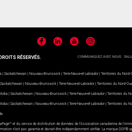
Facebook
LinkedIn
YouTube
Instagram
ROITS RÉSERVÉS.
COMMUNIQUEZ AVEC NOUS
SALL
a
|
Saskatchewan
|
Nouveau-Brunswick
|
Terre-Neuve-et-Labrador
|
Territoires du Nord
Saskatchewan
|
Nouveau-Brunswick
|
Terre-Neuve-et-Labrador
|
Territoires du Nord-Ou
itoba
|
Saskatchewan
|
Nouveau-Brunswick
|
Terre-Neuve-et-Labrador
|
Territoires du 
itoba
|
Saskatchewan
|
Nouveau-Brunswick
|
Terre-Neuve-et-Labrador
|
Territoires du 
da
LePage
MD
et du service de distribution de données de l'Association canadienne de l’im
rmation n'est pas garantie et devrait être indépendamment vérifiée. La marque DDF® appa