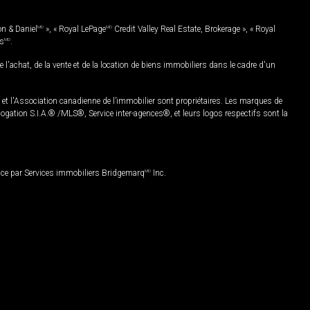
on & Daniel
MD
», « Royal LePage
MD
Credit Valley Real Estate, Brokerage », « Royal
es
MD
.
chat, de la vente et de la location de biens immobiliers dans le cadre d'un
Association canadienne de l’immobilier sont propriétaires. Les marques de
ation S.I.A.® /MLS®, Service inter-agences®, et leurs logos respectifs sont la
nce par Services immobiliers Bridgemarq
MD
Inc.