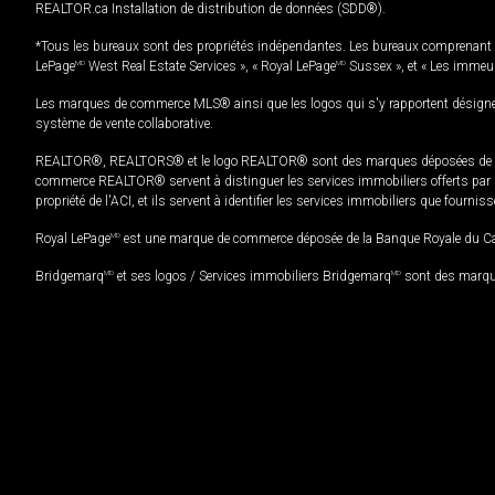
REALTOR.ca Installation de distribution de données (SDD®).
*Tous les bureaux sont des propriétés indépendantes. Les bureaux comprenant 
LePage
MD
West Real Estate Services », « Royal LePage
MD
Sussex », et « Les immeu
Les marques de commerce MLS® ainsi que les logos qui s'y rapportent désignent
système de vente collaborative.
REALTOR®, REALTORS® et le logo REALTOR® sont des marques déposées de REAL
commerce REALTOR® servent à distinguer les services immobiliers offerts par le
propriété de l'ACI, et ils servent à identifier les services immobiliers que fourni
Royal LePage
MD
est une marque de commerce déposée de la Banque Royale du Cana
Bridgemarq
MD
et ses logos / Services immobiliers Bridgemarq
MD
sont des marque