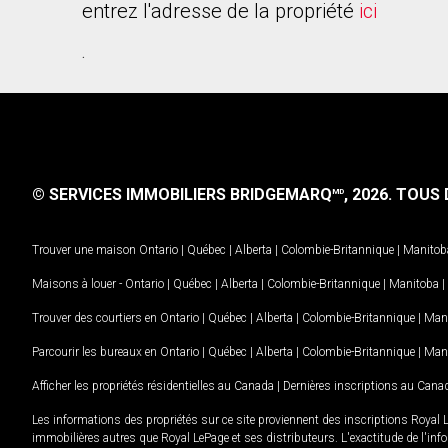
entrez l'adresse de la propriété
ici
.
© SERVICES IMMOBILIERS BRIDGEMARQ
, 2026.
TOUS D
MD
Trouver une maison
Ontario
|
Québec
|
Alberta
|
Colombie-Britannique
|
Manitob
Maisons à louer -
Ontario
|
Québec
|
Alberta
|
Colombie-Britannique
|
Manitoba
|
Trouver des courtiers en
Ontario
|
Québec
|
Alberta
|
Colombie-Britannique
|
Man
Parcourir les bureaux en
Ontario
|
Québec
|
Alberta
|
Colombie-Britannique
|
Man
Afficher les propriétés résidentielles au Canada
|
Dernières inscriptions au Cana
Les informations des propriétés sur ce site proviennent des inscriptions Royal 
immobilières autres que Royal LePage et ses distributeurs. L'exactitude de l'info