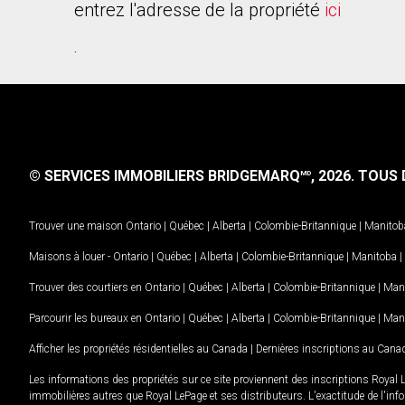
entrez l'adresse de la propriété
ici
.
© SERVICES IMMOBILIERS BRIDGEMARQ
, 2026.
TOUS D
MD
Trouver une maison
Ontario
|
Québec
|
Alberta
|
Colombie-Britannique
|
Manitob
Maisons à louer -
Ontario
|
Québec
|
Alberta
|
Colombie-Britannique
|
Manitoba
|
Trouver des courtiers en
Ontario
|
Québec
|
Alberta
|
Colombie-Britannique
|
Man
Parcourir les bureaux en
Ontario
|
Québec
|
Alberta
|
Colombie-Britannique
|
Man
Afficher les propriétés résidentielles au Canada
|
Dernières inscriptions au Cana
Les informations des propriétés sur ce site proviennent des inscriptions Royal 
immobilières autres que Royal LePage et ses distributeurs. L'exactitude de l'info