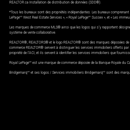
REALTOR.ca Installation de distribution de données (SDD®).
*Tous les bureaux sont des propriétés indépendantes. Les bureaux comprenant 
LePage
MD
West Real Estate Services », « Royal LePage
MD
Sussex », et « Les immeu
Les marques de commerce MLS® ainsi que les logos qui s'y rapportent désignent
système de vente collaborative.
REALTOR®, REALTORS® et le logo REALTOR® sont des marques déposées de REAL
commerce REALTOR® servent à distinguer les services immobiliers offerts par le
propriété de l'ACI, et ils servent à identifier les services immobiliers que fourni
Royal LePage
MD
est une marque de commerce déposée de la Banque Royale du Cana
Bridgemarq
MD
et ses logos / Services immobiliers Bridgemarq
MD
sont des marque