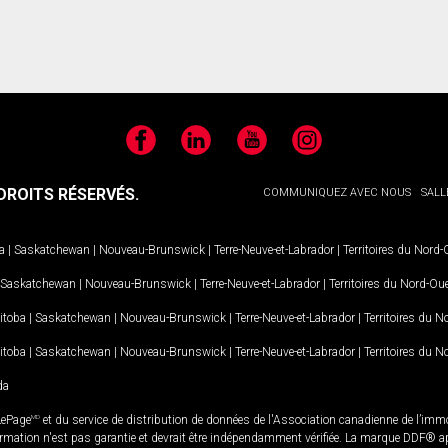
Facebook
LinkedIn
YouTube
Instagram
ROITS RÉSERVÉS.
COMMUNIQUEZ AVEC NOUS
SALL
a
|
Saskatchewan
|
Nouveau-Brunswick
|
Terre-Neuve-et-Labrador
|
Territoires du Nord
Saskatchewan
|
Nouveau-Brunswick
|
Terre-Neuve-et-Labrador
|
Territoires du Nord-Ou
itoba
|
Saskatchewan
|
Nouveau-Brunswick
|
Terre-Neuve-et-Labrador
|
Territoires du 
itoba
|
Saskatchewan
|
Nouveau-Brunswick
|
Terre-Neuve-et-Labrador
|
Territoires du 
da
LePage
MD
et du service de distribution de données de l'Association canadienne de l’im
rmation n'est pas garantie et devrait être indépendamment vérifiée. La marque DDF® appa