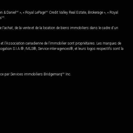
on & Daniel
MD
», « Royal LePage
MD
Credit Valley Real Estate, Brokerage », « Royal
es
MD
.
chat, de la vente et de la location de biens immobiliers dans le cadre d'un
Association canadienne de l’immobilier sont propriétaires. Les marques de
ation S.I.A.® /MLS®, Service inter-agences®, et leurs logos respectifs sont la
nce par Services immobiliers Bridgemarq
MD
Inc.