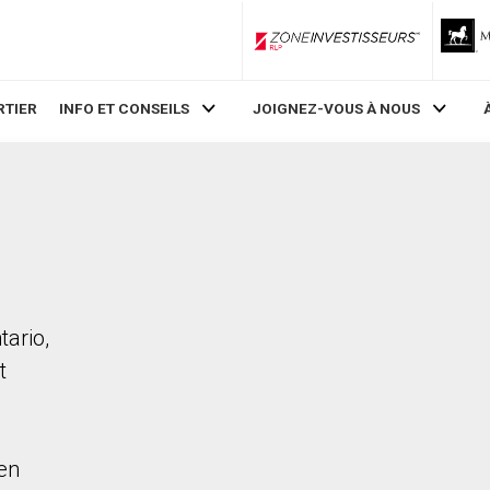
ZoneInvestisseurs RLP
RTIER
INFO ET CONSEILS
JOIGNEZ-VOUS À NOUS
tario,
t
en