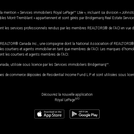
la mention « Services immobiliers Royal LePage
MD
Ltée », incluant sa division « Johnst
bles Mont-Tremblant » appartiennent et sont gérés par Bridgemarq Real Estate Servic
 les services professionnels rendus par les membres REALTORS® de l'ACI en vue de l'a
TOR® Canada Inc., une compagnie dont la National Association of REALTORS® et l'
s courtiers et agents immobilier en tant que membres de l'ACI. Les marques d'homolog
ssent les courtiers et agents membres de l'ACI.
da, utilisée sous licence par les Services immobiliers Bridgemarq
MD
.
s de commerce déposées de Residential Income Fund L.P. et sont utilisées sous lice
Découvrez la nouvelle application
MD
Royal LePage