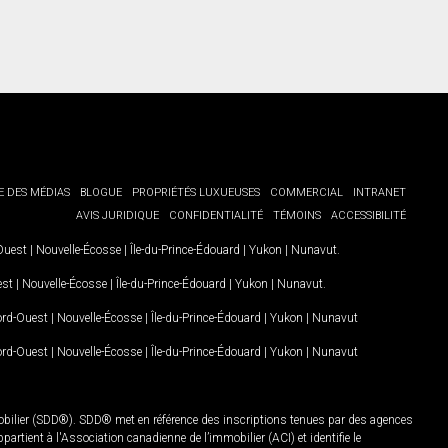
E DES MÉDIAS
BLOGUE
PROPRIÉTÉS LUXUEUSES
COMMERCIAL
INTRANET
AVIS JURIDIQUE
CONFIDENTIALITÉ
TÉMOINS
ACCESSIBILITÉ
-Ouest
|
Nouvelle-Écosse
|
Île-du-Prince-Édouard
|
Yukon
|
Nunavut
.
est
|
Nouvelle-Écosse
|
Île-du-Prince-Édouard
|
Yukon
|
Nunavut
.
Nord-Ouest
|
Nouvelle-Écosse
|
Île-du-Prince-Édouard
|
Yukon
|
Nunavut
Nord-Ouest
|
Nouvelle-Écosse
|
Île-du-Prince-Édouard
|
Yukon
|
Nunavut
mobilier (SDD®). SDD® met en référence des inscriptions tenues par des agences
rtient à l'Association canadienne de l’immobilier (ACI) et identifie le