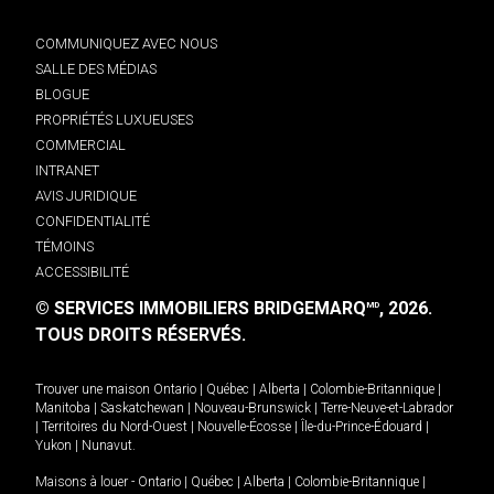
COMMUNIQUEZ AVEC NOUS
SALLE DES MÉDIAS
BLOGUE
PROPRIÉTÉS LUXUEUSES
COMMERCIAL
INTRANET
AVIS JURIDIQUE
CONFIDENTIALITÉ
TÉMOINS
ACCESSIBILITÉ
© SERVICES IMMOBILIERS BRIDGEMARQ
, 2026.
MD
TOUS DROITS RÉSERVÉS.
Trouver une maison
Ontario
|
Québec
|
Alberta
|
Colombie-Britannique
|
Manitoba
|
Saskatchewan
|
Nouveau-Brunswick
|
Terre-Neuve-et-Labrador
|
Territoires du Nord-Ouest
|
Nouvelle-Écosse
|
Île-du-Prince-Édouard
|
Yukon
|
Nunavut
.
Maisons à louer -
Ontario
|
Québec
|
Alberta
|
Colombie-Britannique
|