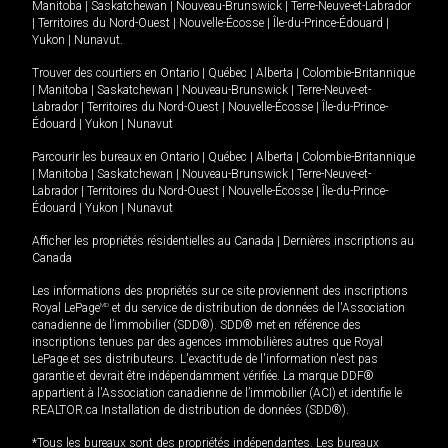
Manitoba
|
Saskatchewan
|
Nouveau-Brunswick
|
Terre-Neuve-et-Labrador
|
Territoires du Nord-Ouest
|
Nouvelle-Écosse
|
Île-du-Prince-Édouard
|
Yukon
|
Nunavut
.
Trouver des courtiers en
Ontario
|
Québec
|
Alberta
|
Colombie-Britannique
|
Manitoba
|
Saskatchewan
|
Nouveau-Brunswick
|
Terre-Neuve-et-
Labrador
|
Territoires du Nord-Ouest
|
Nouvelle-Écosse
|
Île-du-Prince-
Édouard
|
Yukon
|
Nunavut
Parcourir les bureaux en
Ontario
|
Québec
|
Alberta
|
Colombie-Britannique
|
Manitoba
|
Saskatchewan
|
Nouveau-Brunswick
|
Terre-Neuve-et-
Labrador
|
Territoires du Nord-Ouest
|
Nouvelle-Écosse
|
Île-du-Prince-
Édouard
|
Yukon
|
Nunavut
Afficher les propriétés résidentielles au Canada
|
Dernières inscriptions au
Canada
Les informations des propriétés sur ce site proviennent des inscriptions
Royal LePage
MD
et du service de distribution de données de l'Association
canadienne de l’immobilier (SDD®). SDD® met en référence des
inscriptions tenues par des agences immobilières autres que Royal
LePage et ses distributeurs. L'exactitude de l'information n'est pas
garantie et devrait être indépendamment vérifiée. La marque DDF®
appartient à l'Association canadienne de l’immobilier (ACI) et identifie le
REALTOR.ca Installation de distribution de données (SDD®).
*Tous les bureaux sont des propriétés indépendantes. Les bureaux