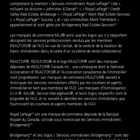
comprenant la mention « Services immobiliers Royal LePage
MD
Ltée »,
incluant sa division « Johnston & Daniel
MD
», « Royal LePage
MD
Credit
Valley Real Estate, Brokerage », « Royal LePage
MD
West Real Estate Services
», « Royal LePage
MD
Sussex », et « Les immeubles Mont-Tremblant »
appartiennent et sont gérés par Bridgemarq Real Estate Services
MD
.
Les marques de commerce MLS® ainsi que les logos qui s'y rapportent
désignent les services professionnels rendus par les membres
REALTORS® de l'ACI en vue de l'achat, de la vente et de la location de
biens immobiliers dans le cadre d'un système de vente collaborative.
REALTOR®, REALTORS® et le logo REALTOR® sont des marques
déposées de REALTOR® Canada Inc., une compagnie dont la National
Association of REALTORS® et l'Association canadienne de l’immobilier
sont propriétaires. Les marques de commerce REALTOR® servent à
distinguer les services immobiliers offerts par les courtiers et agents
immobilier en tant que membres de l'ACI. Les marques d'homologation
S.I.A.® /MLS®, Service inter-agences®, et leurs logos respectifs sont la
propriété de l'ACI, et ils servent à identifier les services immobiliers que
fournissent les courtiers et agents membres de l'ACI.
Royal LePage
MD
est une marque de commerce déposée de la Banque
Royale du Canada, utilisée sous licence par les Services immobiliers
Bridgemarq
MD
.
Bridgemarq
MD
et ses logos / Services immobiliers Bridgemarq
MD
sont des