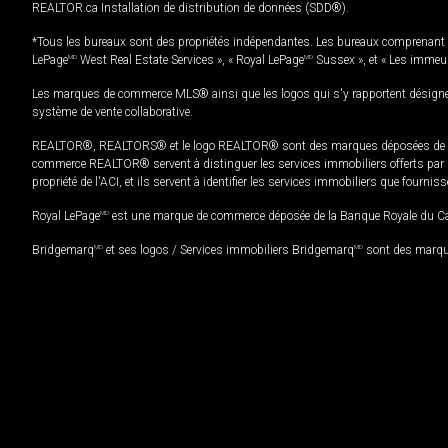
REALTOR.ca Installation de distribution de données (SDD®).
*Tous les bureaux sont des propriétés indépendantes. Les bureaux comprenant 
LePage
MD
West Real Estate Services », « Royal LePage
MD
Sussex », et « Les immeu
Les marques de commerce MLS® ainsi que les logos qui s'y rapportent désignent
système de vente collaborative.
REALTOR®, REALTORS® et le logo REALTOR® sont des marques déposées de REAL
commerce REALTOR® servent à distinguer les services immobiliers offerts par le
propriété de l'ACI, et ils servent à identifier les services immobiliers que fourni
Royal LePage
MD
est une marque de commerce déposée de la Banque Royale du Cana
Bridgemarq
MD
et ses logos / Services immobiliers Bridgemarq
MD
sont des marque