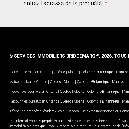
entrez l'adresse de la propriété
ici
.
© SERVICES IMMOBILIERS BRIDGEMARQ
, 2026.
TOUS D
MD
Trouver une maison
Ontario
|
Québec
|
Alberta
|
Colombie-Britannique
|
Manitob
Maisons à louer -
Ontario
|
Québec
|
Alberta
|
Colombie-Britannique
|
Manitoba
|
Trouver des courtiers en
Ontario
|
Québec
|
Alberta
|
Colombie-Britannique
|
Man
Parcourir les bureaux en
Ontario
|
Québec
|
Alberta
|
Colombie-Britannique
|
Man
Afficher les propriétés résidentielles au Canada
|
Dernières inscriptions au Cana
Les informations des propriétés sur ce site proviennent des inscriptions Royal 
immobilières autres que Royal LePage et ses distributeurs. L'exactitude de l'info