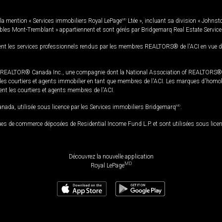
la mention « Services immobiliers Royal LePage
MD
Ltée », incluant sa division « Johnst
bles Mont-Tremblant » appartiennent et sont gérés par Bridgemarq Real Estate Servic
 les services professionnels rendus par les membres REALTORS® de l'ACI en vue de l'a
TOR® Canada Inc., une compagnie dont la National Association of REALTORS® et l'
s courtiers et agents immobilier en tant que membres de l'ACI. Les marques d'homolog
ssent les courtiers et agents membres de l'ACI.
da, utilisée sous licence par les Services immobiliers Bridgemarq
MD
.
s de commerce déposées de Residential Income Fund L.P. et sont utilisées sous lice
Découvrez la nouvelle application
MD
Royal LePage