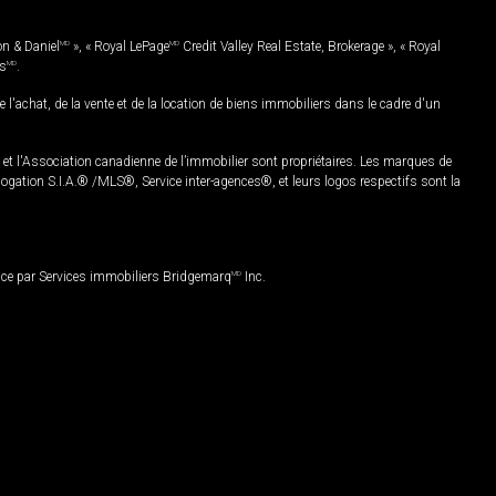
on & Daniel
MD
», « Royal LePage
MD
Credit Valley Real Estate, Brokerage », « Royal
es
MD
.
chat, de la vente et de la location de biens immobiliers dans le cadre d'un
Association canadienne de l’immobilier sont propriétaires. Les marques de
ation S.I.A.® /MLS®, Service inter-agences®, et leurs logos respectifs sont la
nce par Services immobiliers Bridgemarq
MD
Inc.