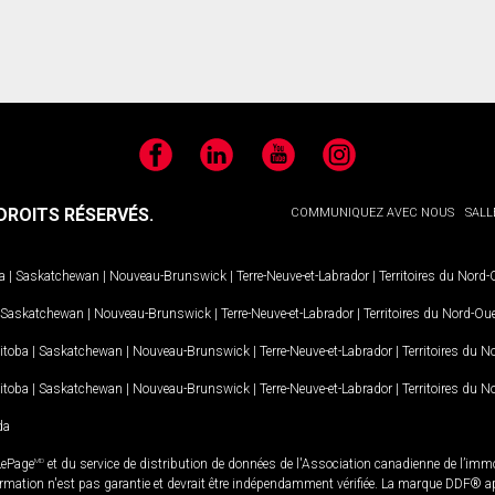
Facebook
LinkedIn
YouTube
Instagram
ROITS RÉSERVÉS.
COMMUNIQUEZ AVEC NOUS
SALL
a
|
Saskatchewan
|
Nouveau-Brunswick
|
Terre-Neuve-et-Labrador
|
Territoires du Nord
Saskatchewan
|
Nouveau-Brunswick
|
Terre-Neuve-et-Labrador
|
Territoires du Nord-Ou
itoba
|
Saskatchewan
|
Nouveau-Brunswick
|
Terre-Neuve-et-Labrador
|
Territoires du 
itoba
|
Saskatchewan
|
Nouveau-Brunswick
|
Terre-Neuve-et-Labrador
|
Territoires du 
da
LePage
MD
et du service de distribution de données de l'Association canadienne de l’im
rmation n'est pas garantie et devrait être indépendamment vérifiée. La marque DDF® appa