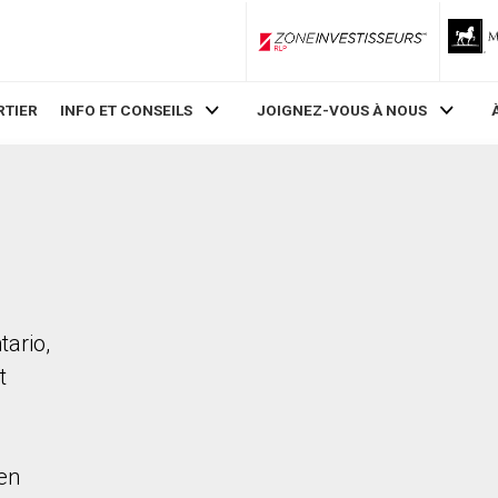
ZoneInvestisseurs RLP
RTIER
INFO ET CONSEILS
JOIGNEZ-VOUS À NOUS
tario,
t
en