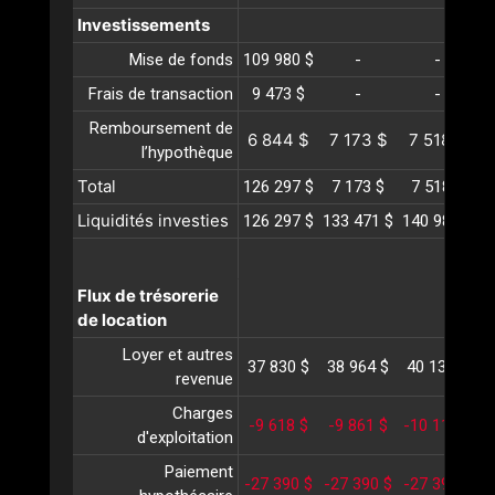
Investissements
Mise de fonds
109 980 $
-
-
Frais de transaction
9 473 $
-
-
Remboursement de
6 844 $
7 173 $
7 518 $
l’hypothèque
Total
126 297 $
7 173 $
7 518 $
Liquidités investies
126 297 $
133 471 $
140 989 $
1
Flux de trésorerie
de location
Loyer et autres
37 830 $
38 964 $
40 133 $
4
revenue
Charges
-9 618 $
-9 861 $
-10 110 $
-
d'exploitation
Paiement
-27 390 $
-27 390 $
-27 390 $
-