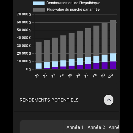
RENDEMENTS POTENTIELS
Année
1
Année
2
Année
3
A