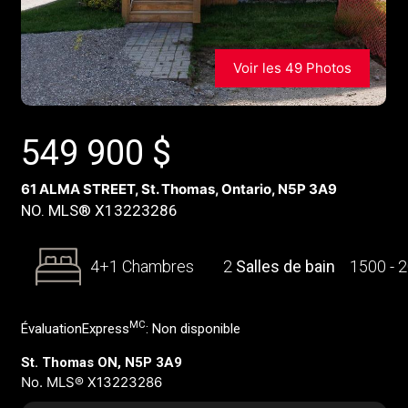
Voir les 49 Photos
549 900
$
61 ALMA STREET, St. Thomas, Ontario, N5P 3A9
NO. MLS® X13223286
4+1 Chambres
2
Salles de bain
1500 - 
MC
ÉvaluationExpress
:
Non disponible
St. Thomas ON, N5P 3A9
No. MLS® X13223286