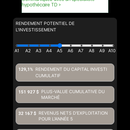
RENDEMENT POTENTIEL DE
L'INVESTISSEMENT
RENDEMENT DU CAPITAL INVESTI
129,1%
CUMULATIF
PLUS-VALUE CUMULATIVE DU
151 927 $
MARCHÉ
REVENUS NETS D'EXPLOITATION
32 167 $
POUR L'ANNÉE
5