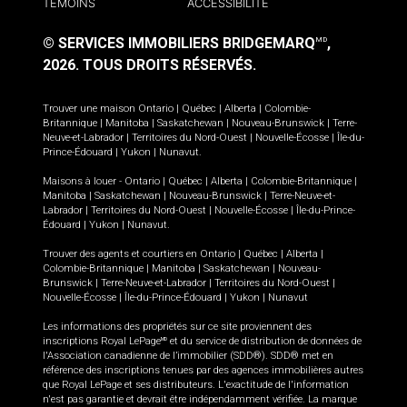
TÉMOINS
ACCESSIBILITÉ
© SERVICES IMMOBILIERS BRIDGEMARQ
,
MD
2026.
TOUS DROITS RÉSERVÉS.
Trouver une maison
Ontario
|
Québec
|
Alberta
|
Colombie-
Britannique
|
Manitoba
|
Saskatchewan
|
Nouveau-Brunswick
|
Terre-
Neuve-et-Labrador
|
Territoires du Nord-Ouest
|
Nouvelle-Écosse
|
Île-du-
Prince-Édouard
|
Yukon
|
Nunavut
.
Maisons à louer -
Ontario
|
Québec
|
Alberta
|
Colombie-Britannique
|
Manitoba
|
Saskatchewan
|
Nouveau-Brunswick
|
Terre-Neuve-et-
Labrador
|
Territoires du Nord-Ouest
|
Nouvelle-Écosse
|
Île-du-Prince-
Édouard
|
Yukon
|
Nunavut
.
Trouver des agents et courtiers en
Ontario
|
Québec
|
Alberta
|
Colombie-Britannique
|
Manitoba
|
Saskatchewan
|
Nouveau-
Brunswick
|
Terre-Neuve-et-Labrador
|
Territoires du Nord-Ouest
|
Nouvelle-Écosse
|
Île-du-Prince-Édouard
|
Yukon
|
Nunavut
Les informations des propriétés sur ce site proviennent des
inscriptions Royal LePage
et du service de distribution de données de
MD
l'Association canadienne de l’immobilier (SDD®). SDD® met en
référence des inscriptions tenues par des agences immobilières autres
que Royal LePage et ses distributeurs. L'exactitude de l'information
n'est pas garantie et devrait être indépendamment vérifiée. La marque