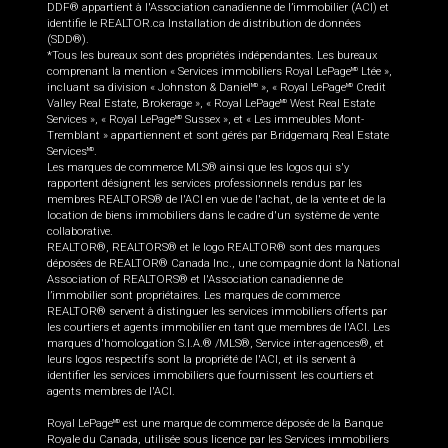
DDF® appartient à l'Association canadienne de l’immobilier (ACI) et
identifie le REALTOR.ca Installation de distribution de données
(SDD®).
*Tous les bureaux sont des propriétés indépendantes. Les bureaux
comprenant la mention « Services immobiliers Royal LePage
Ltée »,
MD
incluant sa division « Johnston & Daniel
», « Royal LePage
Credit
MD
MD
Valley Real Estate, Brokerage », « Royal LePage
West Real Estate
MD
Services », « Royal LePage
Sussex », et « Les immeubles Mont-
MD
Tremblant » appartiennent et sont gérés par Bridgemarq Real Estate
Services
.
MD
Les marques de commerce MLS® ainsi que les logos qui s'y
rapportent désignent les services professionnels rendus par les
membres REALTORS® de l'ACI en vue de l'achat, de la vente et de la
location de biens immobiliers dans le cadre d'un système de vente
collaborative.
REALTOR®, REALTORS® et le logo REALTOR® sont des marques
déposées de REALTOR® Canada Inc., une compagnie dont la National
Association of REALTORS® et l'Association canadienne de
l’immobilier sont propriétaires. Les marques de commerce
REALTOR® servent à distinguer les services immobiliers offerts par
les courtiers et agents immobilier en tant que membres de l'ACI. Les
marques d'homologation S.I.A.® /MLS®, Service inter-agences®, et
leurs logos respectifs sont la propriété de l'ACI, et ils servent à
identifier les services immobiliers que fournissent les courtiers et
agents membres de l'ACI.
Royal LePage
est une marque de commerce déposée de la Banque
MD
Royale du Canada, utilisée sous licence par les Services immobiliers