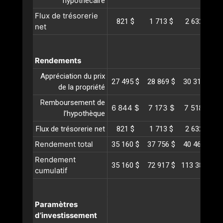
hypothécaire
Flux de trésorerie
821 $
1 713 $
2 632 $
net
Rendements
Appréciation du prix
27 495 $
28 869 $
30 313 $
3
de la propriété
Remboursement de
6 844 $
7 173 $
7 518 $
l’hypothèque
Flux de trésorerie net
821 $
1 713 $
2 632 $
Rendement total
35 160 $
37 756 $
40 464 $
4
Rendement
35 160 $
72 917 $
113 381 $
1
cumulatif
Paramètres
d’investissement